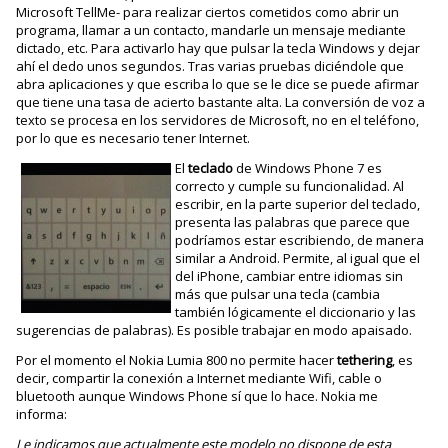
Microsoft TellMe- para realizar ciertos cometidos como abrir un
programa, llamar a un contacto, mandarle un mensaje mediante
dictado, etc. Para activarlo hay que pulsar la tecla Windows y dejar
ahí el dedo unos segundos. Tras varias pruebas diciéndole que
abra aplicaciones y que escriba lo que se le dice se puede afirmar
que tiene una tasa de acierto bastante alta. La conversión de voz a
texto se procesa en los servidores de Microsoft, no en el teléfono,
por lo que es necesario tener Internet.
El
teclado
de Windows Phone 7 es
correcto y cumple su funcionalidad. Al
escribir, en la parte superior del teclado,
presenta las palabras que parece que
podríamos estar escribiendo, de manera
similar a Android. Permite, al igual que el
del iPhone, cambiar entre idiomas sin
más que pulsar una tecla (cambia
también lógicamente el diccionario y las
sugerencias de palabras). Es posible trabajar en modo apaisado.
Por el momento el Nokia Lumia 800 no permite hacer
tethering
, es
decir, compartir la conexión a Internet mediante Wifi, cable o
bluetooth aunque Windows Phone sí que lo hace. Nokia me
informa:
Le indicamos que actualmente este modelo no dispone de esta