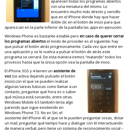
aparecen todas los programas abiertos
con una miniatura del mismo. Lo
encuentro mucho más directo y sencillo
que en el iPhone donde hay que hacer
doble clic en el botón de inicio para que
aparezcan en la parte inferior de la pantalla las
apps
en ejecución.
Windows Phone es bastante estable pero
en caso de querer cerrar
los programas abiertos
el modo de proceder es el siguiente: hay
que pulsar el botón atrás progresivamente. Cada vez que entre en
una aplicación y se le vuelva a pulsar el botón de atrás este
programa se cerrará. De esta manera iremos “matando” todos los
procesos hasta que la única opción sea la pantalla de inicio.
El iPhone 3GS y 4 tienen un
asistente de
voz
(se activa dejando pulsado el botón
inicio) con el que se pueden realizar
algunas tareas básicas como llamar a un
contacto, preguntar qué hora es o saber
qué música está sonando, entre otras.
Windows Mobile 6.5 también tenía algo
parecido que sigue existiendo en
Windows Phone 7.5. No es Siri, el
asistente del iPhone 4S al que se le pueden preguntar cosas, dictar
un mail, preguntar qué tiempo hace y dialogar con él interactuando
de manera verbal, pero tiene un sistema de reconocimiento vocal –