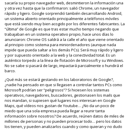
sacaría su propio navegador web, desmintieron la información una
y otra vez hasta que la confirmaron: salió Chrome, un navegador
rápido y ligero. Google sorprendió también desarrollando Android,
un sistema abierto orientado principalmente a teléfonos móviles
que está siendo muy bien acogido por los diferentes fabricantes. La
“última” de Google es que tras estar mucho tiempo negando que
trabajaban en un sistema operativo propio, hace unos días lo
anunciaron: Chrome OS saldrá a la calle el año que viene orientado
al principio como sistema para miniordenadores (aunque nada
impide que pueda saltar a los demás PCs). Será muy rápido y ligero
y por supuesto orientado a la web y la conectividad total. Es un
auténtico torpedo a la línea de flotación de Microsoft y su Windows.
No se sabe si pasará de largo, impactará parcialmente o hundirá el
barco.
¿Qué más se estará gestando en los laboratorios de Google?,
¿nadie ha pensado en que si llegasen a controlar tantos PCs como
Microsoft podrían ser “peligrosos”? Si hiciesen los sistemas
operativos, navegadores, buscadores, gestionasen los mails que
nos mandan, si supiesen qué lugares nos interesan en Google
Maps, qué vídeos nos gustan de Youtube… ¿No da un poco de
miedo que una sola empresa pueda llegar a reunir tanta
información sobre nosotros? De acuerdo, reúnen datos de miles de
millones de personas y no pueden procesar todo… pero los datos
los tienen, y pueden analizarlos cuando y como quieran y no dudo