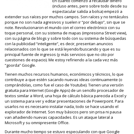
En cuanto comenzó a recaudar dinero
(incluso antes, pero sobre todo desde su
espectacular salida a bolsa) empezó a
extender sus raíces por muchos campos. Son raíces y no tentáculos
porque no son nada agresivos y suelen ir “por debajo”, sin que se
note. Revolucionaron el mundo con el correo electrónico con su
toque personal, con su sistema de mapas (impresiona Street view),
con su página de blogs y sobre todo con su sistema de búsquedas
con la publicidad “inteligente”, es decir, presentan anuncios
relacionados con lo que se está leyendo/buscando y que es su
principal fuente de ingresos (y más servicios que no cito por
cuestiones de espacio). Me estoy refiriendo a la cada vez más
“goorda” Google.
Tienen muchos recursos humanos, económicos y técnicos, lo que
contribuye a que estén sacando nuevas ideas continuamente (o
comprándolas, como fue el caso de Youtube). Tienen una versión
gratuita para Internet (Google Apps) de un sencillo procesador de
textos similar a Word, una hoja de cálculo básica parecida a Excel y
un sistema para ver y editar presentaciones de Powerpoint. Para
usarlos no es necesario instalar nada, todo se hace usando el
explorador de Internet. Son muy básicos pero sin prisa ni pausa
van añadiendo nuevas capacidades. Es un ataque lateral a
Microsoft y su omnipresente Office.
Durante mucho tiempo se estuvo especulando con que Google