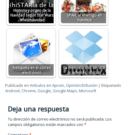
Historia y origen de la
Navidad según Star Wars
SPAM, el enemigo en
#FelizNavidad
bandeja
Netiqueta en el correo
La memoria USB sin USB
electrónico
(y, además, ubicua)
Publicado en
Artículos en Aproin
,
Opinión/Difusión
|
Etiquetado
Android
,
Chrome
,
Google
,
Google Maps
,
Microsoft
Deja una respuesta
Tu dirección de correo electrónico no será publicada.
Los
campos obligatorios están marcados con
*
Comentario
*