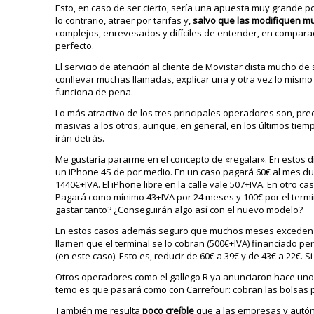
Esto, en caso de ser cierto, sería una apuesta muy grande p
lo contrario, atraer por tarifas y,
salvo que las modifiquen m
complejos, enrevesados y difíciles de entender, en compa
perfecto.
El servicio de atención al cliente de Movistar dista mucho d
conllevar muchas llamadas, explicar una y otra vez lo mismo 
funciona de pena.
Lo más atractivo de los tres principales operadores son, pr
masivas a los otros, aunque, en general, en los últimos tiemp
irán detrás.
Me gustaría pararme en el concepto de «regalar». En estos 
un iPhone 4S de por medio. En un caso pagará 60€ al mes dur
1440€+IVA. El iPhone libre en la calle vale 507+IVA. En otro 
Pagará como mínimo 43+IVA por 24 meses y 100€ por el term
gastar tanto? ¿Conseguirán algo así con el nuevo modelo?
En estos casos además seguro que muchos meses exceden es
llamen que el terminal se lo cobran (500€+IVA) financiado p
(en este caso). Esto es, reducir de 60€ a 39€ y de 43€ a 22€
Otros operadores como el gallego R ya anunciaron hace unos
temo es que pasará como con Carrefour: cobran las bolsas p
También me resulta
poco creíble
que a las empresas y autón