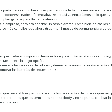
 a particulares como bien dices pero aunque leí la información en diferen
e Europapress) nadie diferenciaba. De ser así ya entraríamos en lo que av
n plan general para llamar la atención.
a la empresa, pero era por citar un caso extremo. Como bien indicas los 
 algo más con ellos que ahora (tras mis 18 meses de permanencia creo q
 que prefiero comprar un terminal libre y así no tener ataduras con nin
s. Me parece la mejor opción.
lveremos a las carcasas de colores y demás accesorios decorativos antes 
comprar las baterías de repuesto? :-D
lo que pasa al final pero no creo que los fabricantes de móviles quieran
la tendencia es que los terminales sean unibody y no se pueda cambiar la 
de su negocio.