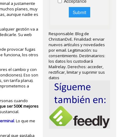
rminal a justamente
n muchos planes, muy
esas, aunque nadie es
ualquier gestión va a
Responsable: Blog de
 dedicarle. Su web
ChristianDvE. Finalidad: enviar
nuevos artículos y novedades
uede provocar fugas
por email. Legitimación: su
e funciona, los otros
consentimiento. Destinatarios:
los datos los custodiará
Mailrelay. Derechos: acceder,
res el cambio y con
rectificar, limitar y suprimir sus
condiciones). Eso son
datos
 sin tarifa plana).
comprometemos a
ersonas cuando
que ser 500€ mejores
sustancial.
terminal
. Lo que me
eneral que gastaba