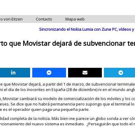
do von Eitzen
Contacto
Mapa web
Sincronizando el Nokia Lumia con Zune PC, vídeos
erto que Movistar dejará de subvencionar te
 que Movistar dejará, a partir del 1 de marzo, de subvencionar terminale
i el día de los inocentes en España (28 de diciembre) ni en el mundo anglo
, Movistar cambiará su modelo de comercialización de los móviles y los c
ntereses. Se dice que no habrá permanencia pero supongo que el terminal l
ue es el operador quien paga una pequeña parte.
alidad completa de la noticia. Más bien me parece un globo sonda a ver có
ncionamiento del nuevo sistema es inmediato. ¿Perseguirán que todo el 