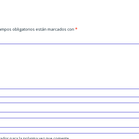
ampos obligatorios están marcados con
*
gador para la próxima vez que comente.