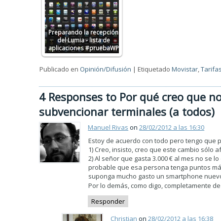
Preparando la recepción
del Lumia - lista de
aplicaciones #pruebaWP
Publicado en
Opinión/Difusión
|
Etiquetado
Movistar
,
Tarifa
4 Responses to Por qué creo que no
subvencionar terminales (a todos)
Manuel Rivas
on
28/02/2012 a las 16:30
Estoy de acuerdo con todo pero tengo que 
1) Creo, insisto, creo que este cambio sólo 
2) Al señor que gasta 3.000 € al mes no se l
probable que esa persona tenga puntos más 
suponga mucho gasto un smartphone nuevo s
Por lo demás, como digo, completamente de
Responder
Christian
on
28/02/2012 a las 16:38