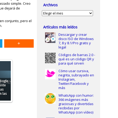
asiado simple. Creo
Archivos
que dejará de
Archivos
n conjunto, pero el
n.
Artículos más leídos
Descargar y crear
disco ISO de Windows
7, 8 y 8.1/Pro gratis y
legal
Códigos de barras 2.0 -
qué es un código QR y
para qué sirven
Cómo usar cursiva,
negrita, subrayado en
Instagram,
Google
Twitter/Facebook y
ente
más
las
n las
WhatsApp con humor:
366 imágenes más
graciosas y divertidas
recibidas por
WhatsApp (con vídeo)