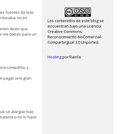
tes fuentes (la más
enturaba: no es
Los contenidos de este blog se
encuentran bajo una Licencia
puntos dicen que
Creative Commons
ue me daban para un
Reconocimiento-NoComercial-
CompartirIgual 3.0 Unported.
Hosting
por Raiola.
guna compañía, y
de pagar una gran
 que se alargue más
batería si no lo hace