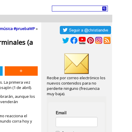
 y música #pruebaWP
»
rminales (a
Recibe por correo electrónico los
s. La primera vez
nuevos contenidos para no
sajón (1 de abril).
perderte ninguno (frecuencia
muy baja).
obrarán, aunque los
o venderán
mo reacciona el
mundo corra hoy y