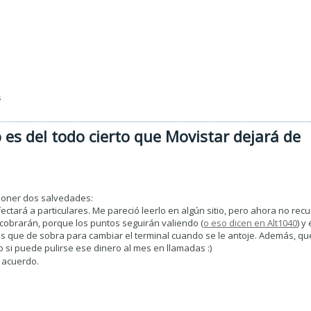
s
 es del todo cierto que Movistar dejará de
poner dos salvedades:
afectará a particulares. Me pareció leerlo en algún sitio, pero ahora no re
o cobrarán, porque los puntos seguirán valiendo (
o eso dicen en Alt1040
) y
que de sobra para cambiar el terminal cuando se le antoje. Además, que
i puede pulirse ese dinero al mes en llamadas :)
 acuerdo.