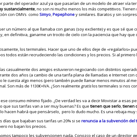
or parte del operador azul ya que pasarían de un modelo de atraer vía te
uy sustancialmente
, no son ni mucho menos los más competitivos. Tiene
ración con OMVs como
Simyo
,
Pepephone
y similares. Baratos y sin sorpr
e ser un número al que llamaba con ganas (soy excliente) y es que sé que c
y, en definitiva, ganarme un trocito de cielo con la paciencia que hay que
ecisamente, los terminales. Hacer que uno de ellos deje de «regalarlos» p
os todos están recrudeciendo las condiciones y los precios. Si al primero l
días casualmente dos amigos estuvieron negociando con distintos operado
ante dos años (a cambio de una tarifa plana de llamadas e Internet con 
caso le cuesta algo menos (pero también puede llamar menos minutos al mes,
inal. Son más de 1130€+IVA. ¿Son realmente
gratis
los terminales si nos 
e consumo mínimo fijado. ¿De verdad les va a decir Movistar a esas p
ero que sus tarifas van a ser muy buenas? Es que
tienen que serlo
,
tienen 
. Si lo hacen habrá que pensárselo, pero lo dudo mucho. Es una rebaja muy 
 días que bajaban sus tarifas un 20% si se
renuncia a la subvención del 
ero no bajan los precios.
omos tampoco les subvencionen nada. Conozco el caso de un director g