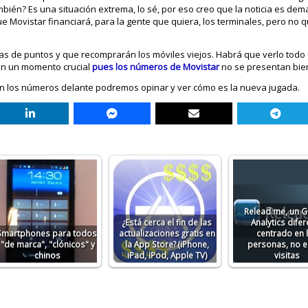
bién? Es una situación extrema, lo sé, por eso creo que la noticia es dem
ue Movistar financiará, para la gente que quiera, los terminales, pero no 
 de puntos y que recomprarán los móviles viejos. Habrá que verlo todo e
en un momento crucial
pues los números de Movistar
no se presentan bie
 los números delante podremos opinar y ver cómo es la nueva jugada.
Relead.me, un 
¿Está cerca el fin de las
Analytics difer
Smartphones para todos:
actualizaciones gratis en
centrado en 
"de marca", "clónicos" y
la App Store? (iPhone,
personas, no e
chinos
iPad, iPod, Apple TV)
visitas