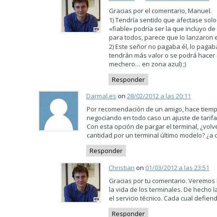
Gracias por el comentario, Manuel.
1) Tendría sentido que afectase solo
«fiable» podría ser la que incluyo d
para todos, parece que lo lanzaron e
2) Este señor no pagaba él, lo pagab
tendrán más valor o se podrá hacer
mechero… en zona azul) ;)
Responder
Darmal.es
on
28/02/2012 a las 20:11
Por recomendación de un amigo, hace tiempo
negociando en todo caso un ajuste de tarifa
Con esta opción de pargar el terminal, ¿vo
cantidad por un terminal último modelo? ¿a 
Responder
Christian
on
01/03/2012 a las 23:51
Gracias por tu comentario. Veremos 
la vida de los terminales. De hecho 
el servicio técnico. Cada cual defien
Responder