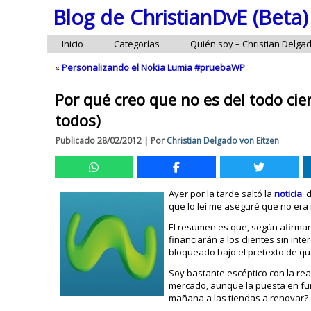
Blog de ChristianDvE (Beta)
Inicio
Categorías
Quién soy – Christian Delga
«
Personalizando el Nokia Lumia #pruebaWP
Por qué creo que no es del todo ci
todos)
Publicado
28/02/2012
|
Por
Christian Delgado von Eitzen
Ayer por la tarde saltó la
noticia
de
que lo leí me aseguré que no era n
El resumen es que, según afirman
financiarán a los clientes sin i
bloqueado bajo el pretexto de q
Soy bastante escéptico con la re
mercado, aunque la puesta en fu
mañana a las tiendas a renovar?