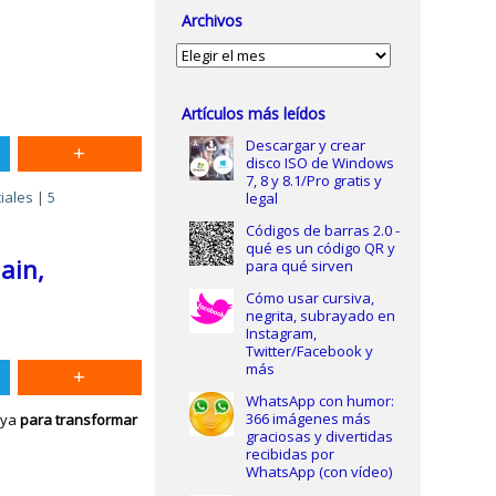
Archivos
Archivos
Artículos más leídos
Descargar y crear
disco ISO de Windows
7, 8 y 8.1/Pro gratis y
iales
|
5
legal
Códigos de barras 2.0 -
qué es un código QR y
ain,
para qué sirven
Cómo usar cursiva,
negrita, subrayado en
Instagram,
Twitter/Facebook y
más
WhatsApp con humor:
366 imágenes más
 ya
para transformar
graciosas y divertidas
recibidas por
WhatsApp (con vídeo)