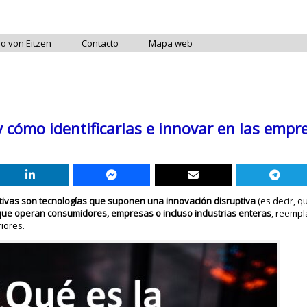
do von Eitzen
Contacto
Mapa web
y cómo identificarlas e innovar en las empr
ptivas son tecnologías que suponen una innovación disruptiva
(es decir, 
a que operan consumidores, empresas o incluso industrias enteras
, reemp
iores.