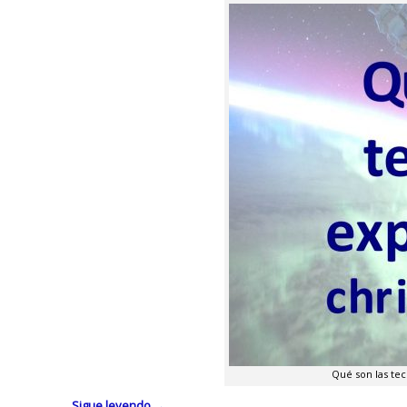
Qué son las tec
Sigue leyendo
→