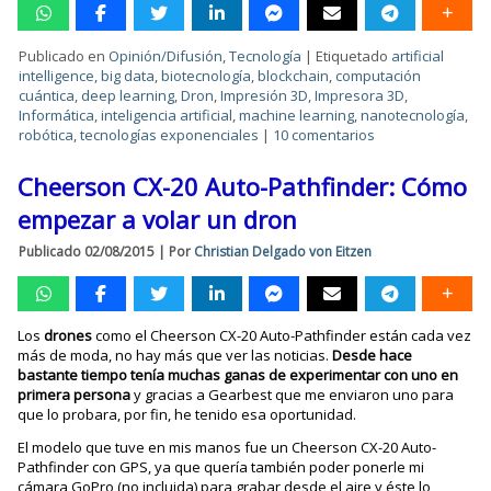
Publicado en
Opinión/Difusión
,
Tecnología
|
Etiquetado
artificial
intelligence
,
big data
,
biotecnología
,
blockchain
,
computación
cuántica
,
deep learning
,
Dron
,
Impresión 3D
,
Impresora 3D
,
Informática
,
inteligencia artificial
,
machine learning
,
nanotecnología
,
robótica
,
tecnologías exponenciales
|
10 comentarios
Cheerson CX-20 Auto-Pathfinder: Cómo
empezar a volar un dron
Publicado
02/08/2015
|
Por
Christian Delgado von Eitzen
Los
drones
como el Cheerson CX-20 Auto-Pathfinder están cada vez
más de moda, no hay más que ver las noticias.
Desde hace
bastante tiempo tenía muchas ganas de experimentar con uno en
primera persona
y gracias a Gearbest que me enviaron uno para
que lo probara, por fin, he tenido esa oportunidad.
El modelo que tuve en mis manos fue un Cheerson CX-20 Auto-
Pathfinder con GPS, ya que quería también poder ponerle mi
cámara GoPro (no incluida) para grabar desde el aire y éste lo