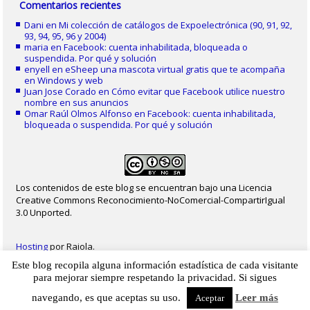
Comentarios recientes
Dani
en
Mi colección de catálogos de Expoelectrónica (90, 91, 92,
93, 94, 95, 96 y 2004)
maria
en
Facebook: cuenta inhabilitada, bloqueada o
suspendida. Por qué y solución
enyell
en
eSheep una mascota virtual gratis que te acompaña
en Windows y web
Juan Jose Corado
en
Cómo evitar que Facebook utilice nuestro
nombre en sus anuncios
Omar Raúl Olmos Alfonso
en
Facebook: cuenta inhabilitada,
bloqueada o suspendida. Por qué y solución
Los contenidos de este blog se encuentran bajo una Licencia
Creative Commons Reconocimiento-NoComercial-CompartirIgual
3.0 Unported.
Hosting
por Raiola.
Este blog recopila alguna información estadística de cada visitante
2023 - Christian Delgado von Eitzen
|
Inicio
|
Contacto
|
Mapa web
|
Aviso legal
para mejorar siempre respetando la privacidad. Si sigues
|
Privacidad
|
Cookies
navegando, es que aceptas su uso.
Leer más
Aceptar