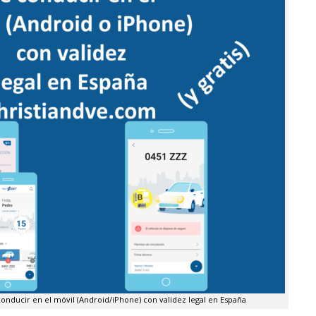
onducir en el móvil (Android/iPhone) con validez legal en España