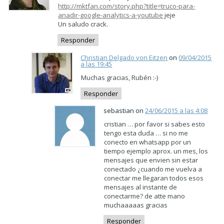
http://mktfan.com/story.php?title=truco-para-
anadir-google-analytics-a-youtube
jeje
Un saludo crack.
Responder
Christian Delgado von Eitzen
on
09/04/2015
a las 19:45
Muchas gracias, Rubén :-)
Responder
sebastian on
24/06/2015 a las 4:08
cristian … por favor si sabes esto
tengo esta duda … si no me
conecto en whatsapp por un
tiempo ejemplo aprox. un mes, los
mensajes que envien sin estar
conectado ¿cuando me vuelva a
conectar me llegaran todos esos
mensajes al instante de
conectarme? de atte mano
muchaaaaas gracias
Responder