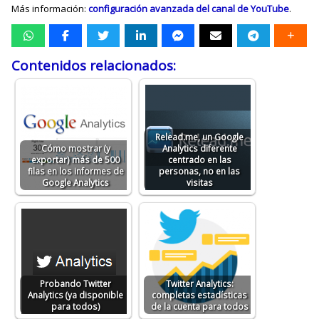
Más información:
configuración avanzada del canal de YouTube
.
Contenidos relacionados:
Relead.me, un Google
Cómo mostrar (y
Analytics diferente
exportar) más de 500
centrado en las
filas en los informes de
personas, no en las
Google Analytics
visitas
Probando Twitter
Twitter Analytics:
Analytics (ya disponible
completas estadísticas
para todos)
de la cuenta para todos