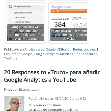
Google Analytics ya se
puede consultar
En analítica web lo menos
totalmente desde el iPad
importante es el número
#flashNoGracias
de visitas
Publicado en
Analítica web
,
Opinión/Difusión
,
Redes sociales
|
Etiquetado
Google
,
Google Analytics
,
Métricas
,
Redes sociales
,
YouTube
20 Responses to «Truco» para añadir
Google Analytics a YouTube
Pingback:
Bitacoras.com
Rubén Alonso
on
08/04/2015 a las 9:52
Muy bueno Christian!
Lo acabo de compartir ya mismo: