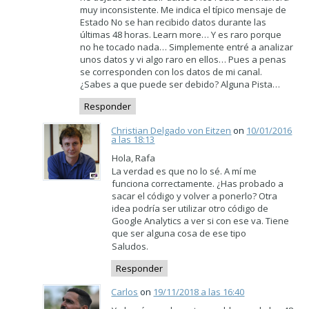
muy inconsistente. Me indica el típico mensaje de
Estado No se han recibido datos durante las
últimas 48 horas. Learn more… Y es raro porque
no he tocado nada… Simplemente entré a analizar
unos datos y vi algo raro en ellos… Pues a penas
se corresponden con los datos de mi canal.
¿Sabes a que puede ser debido? Alguna Pista…
Responder
Christian Delgado von Eitzen
on
10/01/2016
a las 18:13
Hola, Rafa
La verdad es que no lo sé. A mí me
funciona correctamente. ¿Has probado a
sacar el código y volver a ponerlo? Otra
idea podría ser utilizar otro código de
Google Analytics a ver si con ese va. Tiene
que ser alguna cosa de ese tipo
Saludos.
Responder
Carlos
on
19/11/2018 a las 16:40