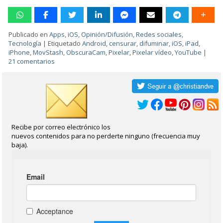
Publicado en
Apps
,
iOS
,
Opinión/Difusión
,
Redes sociales
,
Tecnología
|
Etiquetado
Android
,
censurar
,
difuminar
,
iOS
,
iPad
,
iPhone
,
MovStash
,
ObscuraCam
,
Pixelar
,
Pixelar vídeo
,
YouTube
|
21 comentarios
Recibe por correo electrónico los
nuevos contenidos para no perderte ninguno (frecuencia muy
baja).