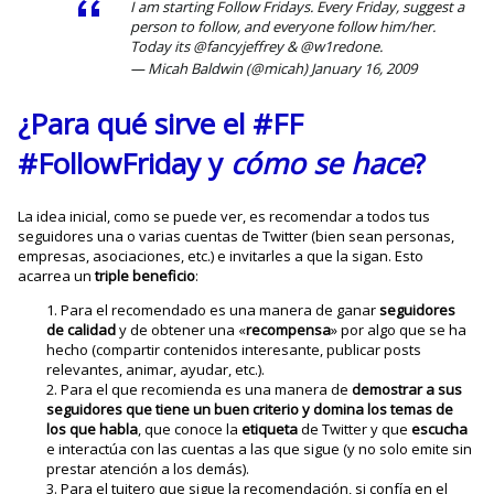
I am starting Follow Fridays. Every Friday, suggest a
person to follow, and everyone follow him/her.
Today its
@fancyjeffrey
&
@w1redone
.
— Micah Baldwin (@micah)
January 16, 2009
¿Para qué sirve el #FF
#FollowFriday y
cómo se hace
?
La idea inicial, como se puede ver, es recomendar a todos tus
seguidores una o varias cuentas de Twitter (bien sean personas,
empresas, asociaciones, etc.) e invitarles a que la sigan. Esto
acarrea un
triple beneficio
:
Para el recomendado es una manera de ganar
seguidores
de calidad
y de obtener una «
recompensa
» por algo que se ha
hecho (compartir contenidos interesante, publicar posts
relevantes, animar, ayudar, etc.).
Para el que recomienda es una manera de
demostrar a sus
seguidores que tiene un buen criterio y domina los temas de
los que habla
, que conoce la
etiqueta
de Twitter y que
escucha
e interactúa con las cuentas a las que sigue (y no solo emite sin
prestar atención a los demás).
Para el tuitero que sigue la recomendación, si confía en el