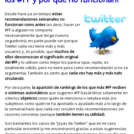
Desde hace ya un tiempo
estas
recomendaciones semanales no
funcionan como antes
(es decir, hacer un
#FF a alguien no comporta
necesariamente que tenga nuevos
seguidores), en parte puede ser porque
Twitter cada vez tiene más y más
usuarios y, es posible, que
muchos de
ellos desconozcan el significado original
del #FF
y lo utilicen como mejor los parece (que, repito, es
totalmente válido, pero no tiene peso como recomendación si no se
argumenta). También es cierto que
cada vez hay más y más tuits
circulando
.
Por otra parte,
la aparición de rankings de los que más #FF reciben
o sistemas automáticos
que sugieren #FF basándose solamente en
criterios
objetivos
como quién te menciona o retuitea más (no
subjetivos como quién te ha aportado o ayudado más a lo largo de
la semana) hace que cada vez circulen más recomendaciones sin
razones concretas (aunque
también tienen su utilidad
).
Son bastantes los casos de “joyas de Twitter” que en mi caso
particular encontré (y me encontraron) gracias a estas sugerencias
de los viernes y tengo en mente bastantes tuiteros, hoy en día con