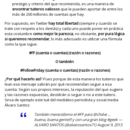
prestigio y criterio del que recomienda, es una manera de
encontrar tuiteros valiosos
que le pueden aportar de entre los
más de 200 millones de cuentas que hay.
Por supuesto, en Twitter
hay total libertad
(siempre y cuando se
trate con respeto a los demás) y cada uno puede poner en práctica
esta costumbre
como mejor le parezca
, no obstante,
por pura lógica
si queremos recomendar
, lo más adecuado es utilizar una fórmula
como la que sigue:
#FF (cuenta o cuentas) (razón o razones)
O también
#FollowFriday (cuenta o cuentas) (razón o razones)
¿
Por qué hacerlo así
? Pues porque de esta manera los tuiteros que
lean ese mensaje sabrán por qué recomiendan seguir a esa
cuenta. Según sus propios intereses, la reputación del que sugiere
y las razones expuestas, decidirán si seguir o no a este tuitero.
Sirva de ejemplo este tuit del mediático periodista y social media
Álvaro Santos:
También merecidísmo el
#FF
para
@chdve
…
buena, buena gente!!! y con una gran blog
#geek
—
ALVARO SANTOS (@alvarosantos71)
August 9, 2013