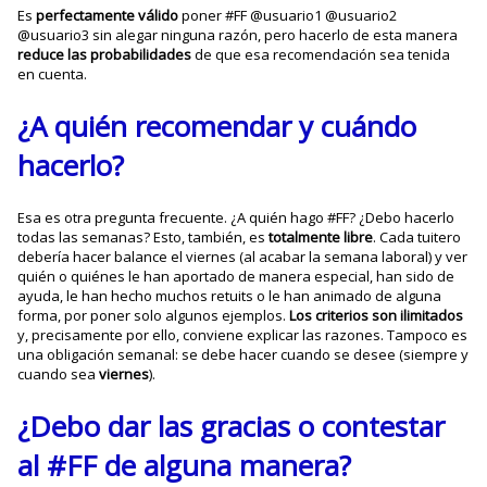
Es
perfectamente válido
poner #FF @usuario1 @usuario2
@usuario3 sin alegar ninguna razón, pero hacerlo de esta manera
reduce las probabilidades
de que esa recomendación sea tenida
en cuenta.
¿A quién recomendar y cuándo
hacerlo?
Esa es otra pregunta frecuente. ¿A quién hago #FF? ¿Debo hacerlo
todas las semanas? Esto, también, es
totalmente libre
. Cada tuitero
debería hacer balance el viernes (al acabar la semana laboral) y ver
quién o quiénes le han aportado de manera especial, han sido de
ayuda, le han hecho muchos retuits o le han animado de alguna
forma, por poner solo algunos ejemplos.
Los criterios son ilimitados
y, precisamente por ello, conviene explicar las razones. Tampoco es
una obligación semanal: se debe hacer cuando se desee (siempre y
cuando sea
viernes
).
¿Debo dar las gracias o contestar
al #FF de alguna manera?