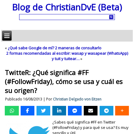
Blog de ChristianDvE (Beta)
«
¿Qué sabe Google de mí? 2 maneras de consultarlo
2 formas recomendadas al escribir: wasap y wasapear (WhatsApp)
y tuit y tuitear…
»
TwitteR: ¿Qué significa #FF
(#FollowFriday), cómo se usa y cuál es
su origen?
Publicado
16/08/2013
|
Por
Christian Delgado von Eitzen
¿Sabes qué significa #FF en Twitter
(#FollowFriday) y para qué se usa? Es muy
sencillo y útil.