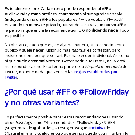
Es totalmente libre. Cada tuitero puede responder al #FF o
#FollowFriday
como prefiera
:
contestando
al tuit agradeciéndolo
(incluyendo o no un #FF o los populares #FF de vuelta o #FF back),
enviando un
mensaje privado
, tuiteando, a su vez, un
nuevo #FF
a
la persona que envía la recomendación… O
no diciendo nada
. Todo
es posible.
No obstante, dado que es, de alguna manera, un reconocimiento
público y suele hacer ilusión, lo más
habitual
es contestar, pero
insisto, no tiene por qué ser así. Es una elección individual. Así como
sí que
suele estar mal visto
en Twitter pedir que un #FF, no lo está
no responder a uno. Esto forma parte de la
etiqueta
o
netiqueta
de
Twitter, no tiene nada que ver con las
reglas establecidas por
Twitter
.
¿Por qué usar #FF o #FollowFriday
y no otras variantes?
Es perfectamente posible hacer estas recomendaciones usando
otros
hashtags
como #Recomendados, #FollowFridayES, #RR
(sugerencia de @Rbordes), #Tesugieroseguir (
inciativa
de
@LauraFerrera) y cualquier otro que se nos pueda ocurrir, si bien lo