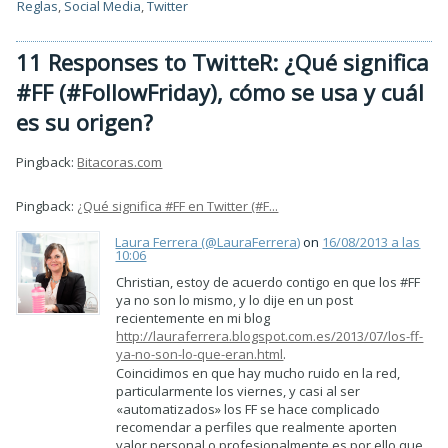
Reglas
,
Social Media
,
Twitter
11 Responses to TwitteR: ¿Qué significa
#FF (#FollowFriday), cómo se usa y cuál
es su origen?
Pingback:
Bitacoras.com
Pingback:
¿Qué significa #FF en Twitter (#F...
Laura Ferrera (@LauraFerrera)
on
16/08/2013 a las
10:06
Christian, estoy de acuerdo contigo en que los #FF
ya no son lo mismo, y lo dije en un post
recientemente en mi blog
http://lauraferrera.blogspot.com.es/2013/07/los-ff-
ya-no-son-lo-que-eran.html
.
Coincidimos en que hay mucho ruido en la red,
particularmente los viernes, y casi al ser
«automatizados» los FF se hace complicado
recomendar a perfiles que realmente aporten
valor personal o profesionalmente es por ello que