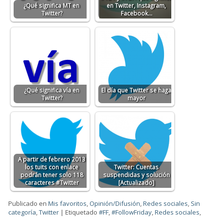
¿Qué significa MT en
en Twitter, Instagram,
Twitter?
Facebook…
¿Qué significa vía en
El día que Twitter se haga
Twitter?
mayor
A partir de febrero 2013
los tuits con enlace
Twitter: Cuentas
podrán tener solo 118
suspendidas y solución
caracteres #Twitter
[Actualizado]
Publicado en
Mis favoritos
,
Opinión/Difusión
,
Redes sociales
,
Sin
categoría
,
Twitter
|
Etiquetado
#FF
,
#FollowFriday
,
Redes sociales
,