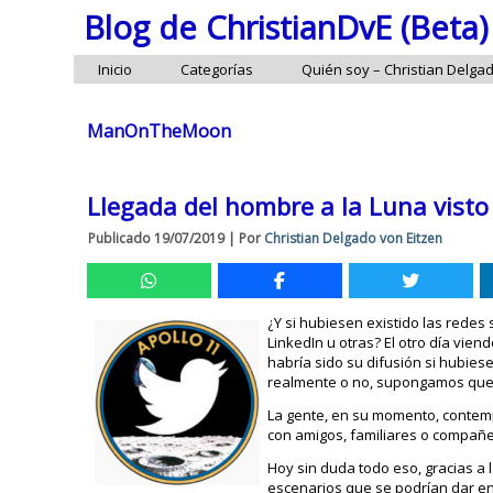
Blog de ChristianDvE (Beta)
Inicio
Categorías
Quién soy – Christian Delga
ManOnTheMoon
Llegada del hombre a la Luna visto
Publicado
19/07/2019
|
Por
Christian Delgado von Eitzen
¿Y si hubiesen existido las redes
LinkedIn u otras? El otro día vie
habría sido su difusión si hubiese
realmente o no, supongamos que 
La gente, en su momento, contemp
con amigos, familiares o compañe
Hoy sin duda todo eso, gracias a 
escenarios que se podrían dar en