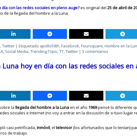
n día con las redes sociales en pleno auge?
es original del
25 de abril de 2
io de la llegada del hombre a la Luna.
s
,
Twitter
|
Etiquetado
apollo50th
,
Facebook
,
Foursquare
,
Hombre en la Lu
SA
,
Social Media
,
Trending Topic
,
TT
,
Twitter
|
3 comentarios
a Luna hoy en día con las redes sociales en
 sobre la
llegada del hombre a la Luna
en el año
1969
pensé lo diferente q
redes sociales e Internet (no voy a entrar en la discusión de si tuvo lugar 
ló casi petrificada,
inmóvil
, el
televisor
(los afortunados que lo tenían) p
ros de trabajo.