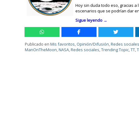
Hoy sin duda todo eso, gracias a 
escenarios que se podrían dar en
Sigue leyendo
→
Publicado en
Mis favoritos
,
Opinión/Difusión
,
Redes sociale
ManOnTheMoon
,
NASA
,
Redes sociales
,
Trending Topic
,
TT
,
T