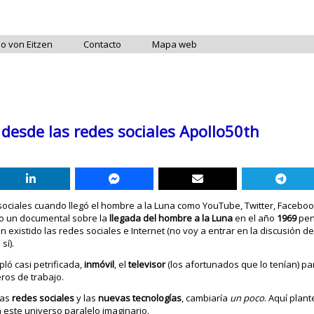
do von Eitzen
Contacto
Mapa web
 desde las redes sociales Apollo50th
 sociales cuando llegó el hombre a la Luna como YouTube, Twitter, Faceboo
ndo un documental sobre la
llegada del hombre a la Luna
en el año
1969
pen
n existido las redes sociales e Internet (no voy a entrar en la discusión de
sí).
ló casi petrificada,
inmóvil
, el
televisor
(los afortunados que lo tenían) p
ros de trabajo.
las
redes sociales
y las
nuevas tecnologías
, cambiaría
un poco
. Aquí plan
 este universo paralelo imaginario.