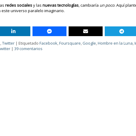
las
redes sociales
y las
nuevas tecnologías
, cambiaría
un poco
. Aquí plan
 este universo paralelo imaginario.
s
,
Twitter
|
Etiquetado
Facebook
,
Foursquare
,
Google
,
Hombre en la Luna
,
witter
|
39 comentarios