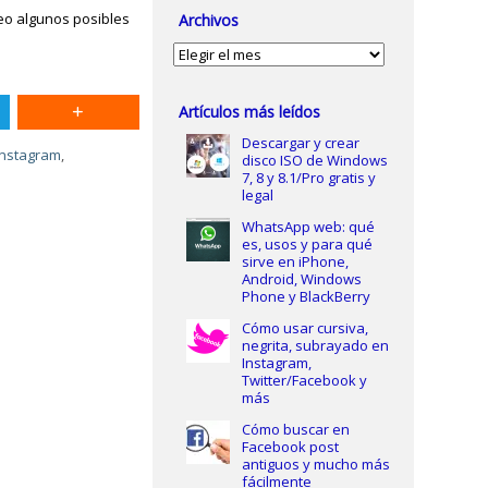
teo algunos posibles
Archivos
Archivos
Artículos más leídos
Descargar y crear
Instagram
,
disco ISO de Windows
7, 8 y 8.1/Pro gratis y
legal
WhatsApp web: qué
es, usos y para qué
sirve en iPhone,
Android, Windows
Phone y BlackBerry
Cómo usar cursiva,
negrita, subrayado en
Instagram,
Twitter/Facebook y
más
Cómo buscar en
Facebook post
antiguos y mucho más
fácilmente