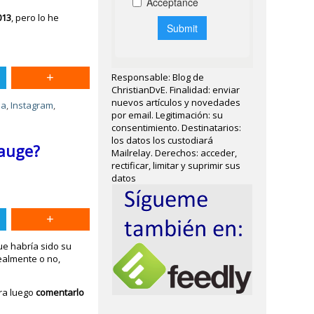
013
, pero lo he
Responsable: Blog de
ChristianDvE. Finalidad: enviar
nuevos artículos y novedades
na
,
Instagram
,
por email. Legitimación: su
consentimiento. Destinatarios:
los datos los custodiará
 auge?
Mailrelay. Derechos: acceder,
rectificar, limitar y suprimir sus
datos
ue habría sido su
realmente o no,
ara luego
comentarlo