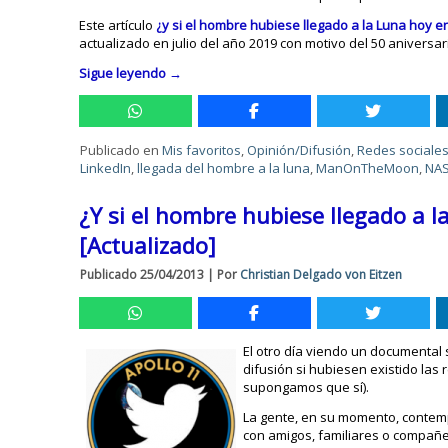
Este artículo
¿y si el hombre hubiese llegado a la Luna hoy e
actualizado en julio del año 2019 con motivo del 50 aniversar
Sigue leyendo
→
Publicado en
Mis favoritos
,
Opinión/Difusión
,
Redes sociale
LinkedIn
,
llegada del hombre a la luna
,
ManOnTheMoon
,
NA
¿Y si el hombre hubiese llegado a l
[Actualizado]
Publicado
25/04/2013
|
Por
Christian Delgado von Eitzen
El otro día viendo un documental
difusión si hubiesen existido las 
supongamos que sí).
La gente, en su momento, contemp
con amigos, familiares o compañe