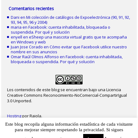
Comentarios recientes
Dani
en
Mi colección de catálogos de Expoelectrónica (90, 91, 92,
93, 94, 95, 96 y 2004)
maria
en
Facebook: cuenta inhabilitada, bloqueada o
suspendida. Por qué y solución
enyell
en
eSheep una mascota virtual gratis que te acompaña
en Windows y web
Juan Jose Corado
en
Cómo evitar que Facebook utilice nuestro
nombre en sus anuncios
Omar Raúl Olmos Alfonso
en
Facebook: cuenta inhabilitada,
bloqueada o suspendida. Por qué y solución
Los contenidos de este blog se encuentran bajo una Licencia
Creative Commons Reconocimiento-NoComercial-CompartirIgual
3.0 Unported.
Hosting
por Raiola.
Este blog recopila alguna información estadística de cada visitante
2023 - Christian Delgado von Eitzen
|
Inicio
|
Contacto
|
Mapa web
|
Aviso legal
para mejorar siempre respetando la privacidad. Si sigues
|
Privacidad
|
Cookies