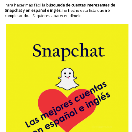
Para hacer más fácil la
búsqueda de cuentas interesantes de
Snapchat y en español
e inglés
, he hecho esta lista que iré
completando… Si quieres aparecer, dímelo.