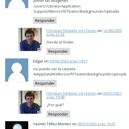
poner las imagenes
/users//Library/Application
Support/Microsoft/Teams/Backgrounds/Uploads
Responder
Christian Delgado von Eitzen
on
12/06/2020
a las 22:43
Desde el finder.
Responder
Edgar on
29/06/2020 a las 14:57
no puedo ver la carpeta
%AppData%\Microsoft\Teams\Backgrounds\Uploads
Responder
Christian Delgado von Eitzen
on
30/07/2021
a las 19:48
¿Por qué?
Responder
Yazmín Téllez Montes on
06/07/2020 a las 16:01