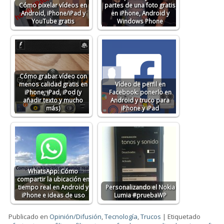
Cómo pixelar vídeos en
partes de una foto gratis
Android, iPhone/iPad y
en iPhone, Android y
YouTube gratis
Windows Phone
Cómo grabar vídeo con
menos calidad gratis en
Vídeo de perfil en
iPhone, iPad, iPod (y
Facebook: ponerlo en
añadir texto y mucho
Android y truco para
más)
iPhone y iPad
WhatsApp: Cómo
compartir la ubicación en
tiempo real en Android y
Personalizando el Nokia
iPhone e ideas de uso
Lumia #pruebaWP
Publicado en
Opinión/Difusión
,
Tecnología
,
Trucos
|
Etiquetado