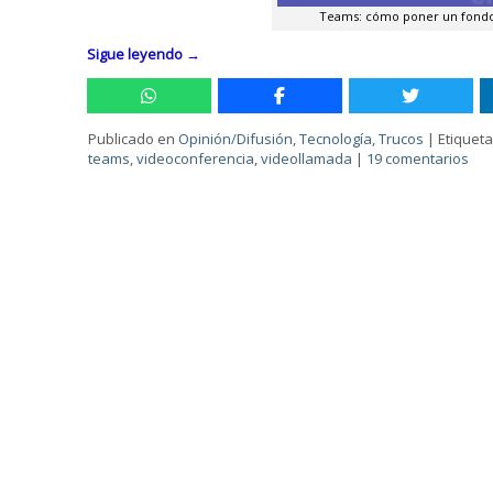
Teams: cómo poner un fondo p
Sigue leyendo
→
Publicado en
Opinión/Difusión
,
Tecnología
,
Trucos
|
Etiquet
teams
,
videoconferencia
,
videollamada
|
19 comentarios