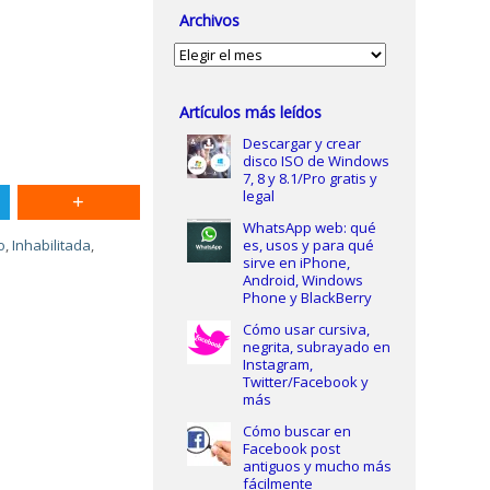
Archivos
Archivos
Artículos más leídos
Descargar y crear
disco ISO de Windows
7, 8 y 8.1/Pro gratis y
legal
WhatsApp web: qué
o
,
Inhabilitada
,
es, usos y para qué
sirve en iPhone,
Android, Windows
Phone y BlackBerry
Cómo usar cursiva,
negrita, subrayado en
Instagram,
Twitter/Facebook y
más
Cómo buscar en
Facebook post
antiguos y mucho más
fácilmente