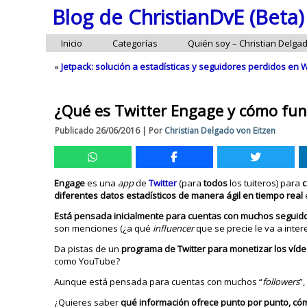
Blog de ChristianDvE (Beta)
Inicio
Categorías
Quién soy – Christian Delga
«
Jetpack: solución a estadísticas y seguidores perdidos e
¿Qué es Twitter Engage y cómo func
Publicado
26/06/2016
|
Por
Christian Delgado von Eitzen
Engage
es una
app
de
Twitter
(para
todos
los tuiteros) para
c
diferentes datos estadísticos de manera ágil en tiempo real
Está pensada inicialmente para cuentas con muchos segui
son menciones (¿a qué
influencer
que se precie le va a inter
Da pistas de un
programa de Twitter para monetizar los víd
como YouTube?
Aunque está pensada para cuentas con muchos “
followers
”
¿Quieres saber
qué información ofrece punto por punto, có