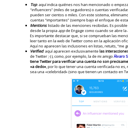
Top
: aquí indica quiénes nos han mencionado o empeza
“influencers” (miles de seguidores) o cuentas verificada
pueden ser cientos o miles. Con este sistema, eliminam
cuentas “importantes” (siempre bajo el enfoque de est
Mentions
: listado de las menciones recibidas. Es posibl
desde la propia
app
de Engage como cuando se abre la apl
Es importante destacar que, si se comprueban las men
leer tanto en la web de Twitter como en la aplicación ofici
Aquí no aparecen las inclusiones en listas, retuits, “me gu
Verified
: aquí aparecen exclusivamente
las interaccione
de Twitter ;-) ), como, por ejemplo, la de mi amigo
Álvaro 
tiene Twitter para verificar una cuenta no son precisame
«a dedo»
, por lo que tener una cuenta verificada no es
sea una «celebridad» (sino que tienen un contacto en Twi