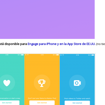
stá disponible para
Engage para iPhone y en la App Store de EE.UU.
(no ti