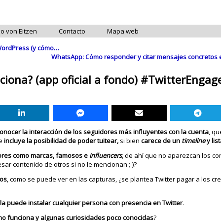
do von Eitzen
Contacto
Mapa web
n WordPress (y cómo…
WhatsApp: Cómo responder y citar mensajes concretos 
iona? (app oficial a fondo) #TwitterEngag
onocer la interacción de los seguidores más influyentes con la cuenta
, q
e
incluye la posibilidad de poder tuitear,
si bien
carece de un
timeline
y lis
dores como marcas, famosos e
influencers
, de ahí que no aparezcan los co
esar contenido de otros si no le mencionan ;-)?
eos
, como se puede ver en las capturas, ¿se plantea Twitter pagar a los c
,
la puede instalar cualquier persona con presencia en Twitter
.
mo funciona y algunas curiosidades poco conocidas
?