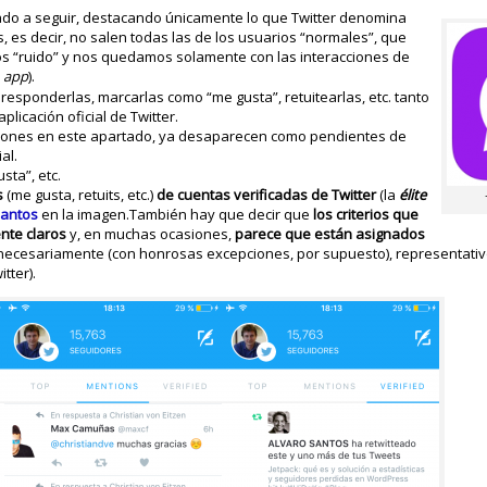
do a seguir, destacando únicamente lo que Twitter denomina
s, es decir, no salen todas las de los usuarios “normales”, que
os “ruido” y nos quedamos solamente con las interacciones de
a
app
).
e responderlas, marcarlas como “me gusta”, retuitearlas, etc. tanto
icación oficial de Twitter.
ciones en este apartado, ya desaparecen como pendientes de
al.
sta”, etc.
s
(me gusta, retuits, etc.)
de cuentas verificadas de Twitter
(la
élite
Santos
en la imagen.También hay que decir que
los criterios que
nte claros
y, en muchas ocasiones,
parece que están asignados
, necesariamente (con honrosas excepciones, por supuesto), representativo
tter).