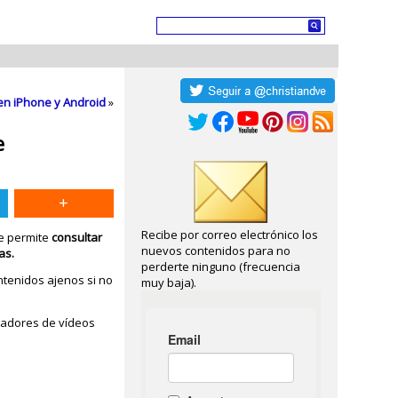
en iPhone y Android
»
e
Recibe por correo electrónico los
ue permite
consultar
nuevos contenidos para no
tas.
perderte ninguno (frecuencia
ntenidos ajenos si no
muy baja).
readores de vídeos