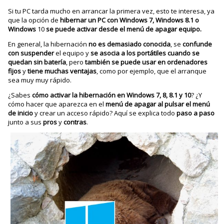
Si tu PC tarda mucho en arrancar la primera vez, esto te interesa, ya
que la opción de
hibernar un PC con Windows 7, Windows 8.1 o
Windows
10
se puede activar desde el menú de apagar equipo.
En general, la hibernación
no es demasiado conocida
, se
confunde
con suspender
el equipo y
se asocia a los portátiles cuando se
quedan sin batería
, pero
también se puede usar en ordenadores
fijos
y
tiene muchas ventajas
, como por ejemplo, que el arranque
sea muy muy rápido.
¿Sabes
cómo activar la hibernación en Windows 7, 8, 8.1 y 10
? ¿Y
cómo hacer que aparezca en el
menú de apagar al pulsar el menú
de inicio
y crear un acceso rápido? Aquí se explica todo
paso a paso
junto a sus
pros
y
contras
.