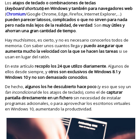
Los
atajos de teclado o combinaciones de teclas
(
keyboard
shortcuts
) en Windows y también para navegadores web
(
Chromium
/Google Chrome, Edge, Firefox, Internet Explorer,…)
pueden parecer latosos, complicados o que no sirven para nada
pero nada más lejos de la realidad, de verdad
: Son
muy útiles y
ahorran una gran cantidad de tiempo
.
Hay muchísimos, es cierto, y no es necesario conocerlos todos de
memoria. Con saber unos cuantos llega y
puedo asegurar que
aumenta mucho la velocidad con la que se hacen las tareas
si se
usan en lugar del ratón.
En este artículo
recopilo los 24 que utilizo diariamente
. Algunos de
ellos desde siempre, y
otros son exclusivos de Windows 8.1 y
Windows 10 y no son demasiado conocidos
.
De hecho,
algunos los he descubierto hace poco
(y eso que soy un
fan incondicional
de los atajos de teclado), como el de
capturar
pantalla directamente en un fichero
sin necesidad de instalar
programas adicionales, o para aprovechar los escritorios virtuales
en Windows 10, aumentando la productividad.