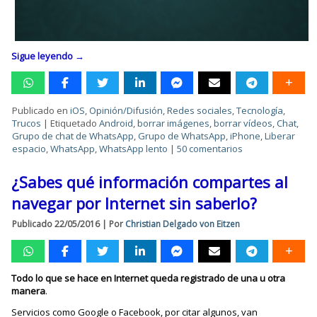
Sigue leyendo
→
Publicado en
iOS
,
Opinión/Difusión
,
Redes sociales
,
Tecnología
,
Trucos
|
Etiquetado
Android
,
borrar imágenes
,
borrar vídeos
,
Chat
,
Grupo de chat de WhatsApp
,
Grupo de WhatsApp
,
iPhone
,
Liberar
espacio
,
WhatsApp
,
WhatsApp lento
|
50 comentarios
¿Sabes qué información compartes al
navegar por Internet sin saberlo?
Publicado
22/05/2016
|
Por
Christian Delgado von Eitzen
Todo lo que se hace en Internet queda registrado de una u otra
manera
.
Servicios como Google o Facebook, por citar algunos, van