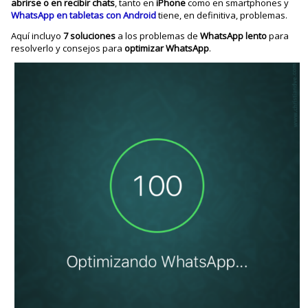
abrirse o en recibir chats
, tanto en
iPhone
como en smartphones y
WhatsApp en tabletas con Android
tiene, en definitiva, problemas.
Aquí incluyo
7
soluciones
a los problemas de
WhatsApp
lento
para
resolverlo y consejos para
optimizar WhatsApp
.