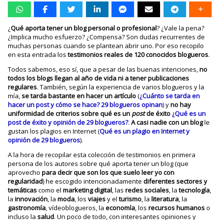
¿
Qué aporta tener un blog personal o profesional
? ¿Vale la pena?
¿Implica mucho esfuerzo? ¿Compensa? Son dudas recurrentes de
muchas personas cuando se plantean abrir uno. Por eso recopilo
en esta entrada los
testimonios reales de 120 conocidos blogueros
.
Todos sabemos, eso sí, que a pesar de las buenas intenciones,
no
todos los blogs llegan al año de vida ni a tener publicaciones
regulares
. También, según la experiencia de varios blogueros y la
mía,
se tarda bastante en hacer un artículo
(
¿Cuánto se tarda en
hacer un post y cómo se hace? 29 blogueros opinan
) y
no hay
uniformidad de criterios sobre qué es un
post
de éxito
¿Qué es un
post de éxito y opinión de 29 blogueros?
.
A casi nadie con un blog
le
gustan los plagios en Internet (
Qué es un plagio en Internet y
opinión de 29 blogueros
).
A la hora de recopilar esta colección de testimonios en primera
persona de los autores sobre qué aporta tener un blog (que
aprovecho
para decir que son los que suelo leer yo con
regularidad
) he escogido intencionadamente
diferentes sectores y
temáticas
como el
marketing digital
, las
redes
sociales
, la
tecnología
,
la
innovación
, la
moda
, los
viajes
y el
turismo
, la
literatura
, la
gastronomía
, vídeoblogueros, la
economía
, los
recursos humanos
o
incluso la
salud
. Un poco de todo, con interesantes opiniones y