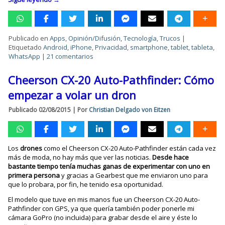
Publicado en
Apps
,
Opinión/Difusión
,
Tecnología
,
Trucos
|
Etiquetado
Android
,
iPhone
,
Privacidad
,
smartphone
,
tablet
,
tableta
,
WhatsApp
|
21 comentarios
Cheerson CX-20 Auto-Pathfinder: Cómo
empezar a volar un dron
Publicado
02/08/2015
|
Por
Christian Delgado von Eitzen
Los
drones
como el Cheerson CX-20 Auto-Pathfinder están cada vez
más de moda, no hay más que ver las noticias.
Desde hace
bastante tiempo tenía muchas ganas de experimentar con uno en
primera persona
y gracias a Gearbest que me enviaron uno para
que lo probara, por fin, he tenido esa oportunidad.
El modelo que tuve en mis manos fue un Cheerson CX-20 Auto-
Pathfinder con GPS, ya que quería también poder ponerle mi
cámara GoPro (no incluida) para grabar desde el aire y éste lo