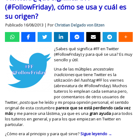
(#FollowFriday), cómo se usa y cuál es
su origen?
Publicado
16/08/2013
|
Por
Christian Delgado von Eitzen
¿Sabes qué significa #FF en Twitter
(#FollowFriday) y para qué se usa? Es muy
sencillo y útil.
Una de las múltiples
ancestrales
tradiciones
que tiene Twitter es la
utilización del
hashtag
#FF los viernes
(abreviatura de #FollowFriday). Muchos
tuiteros lo emplean cada semana pero,
por comentarios de otros usuarios de
Twitter,
posts
que he leído y mi propia opinión personal, el sentido
original de esta costumbre
parece que se está perdiendo cada vez
más
y me parece una lástima, ya que es una
gran ayuda
para todos
los tuiteros en general, y para los que empiezan en Twitter en
particular.
¿Cómo era al principio y para qué sirve?
Sigue leyendo
→