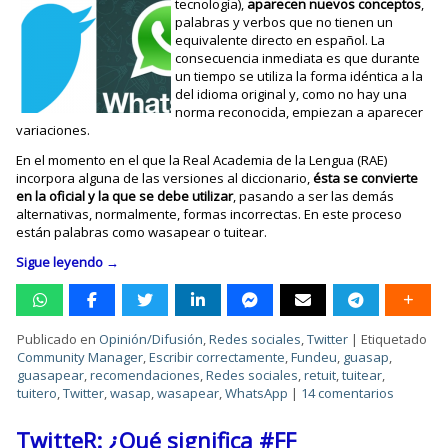
tecnología),
aparecen nuevos conceptos
,
palabras y verbos que no tienen un
equivalente directo en español. La
consecuencia inmediata es que durante
un tiempo se utiliza la forma idéntica a la
del idioma original y, como no hay una
norma reconocida, empiezan a aparecer
variaciones.
En el momento en el que la Real Academia de la Lengua (RAE)
incorpora alguna de las versiones al diccionario,
ésta se convierte
en la oficial y la que se debe utilizar
, pasando a ser las demás
alternativas, normalmente, formas incorrectas. En este proceso
están palabras como wasapear o tuitear.
Sigue leyendo
→
Publicado en
Opinión/Difusión
,
Redes sociales
,
Twitter
|
Etiquetado
Community Manager
,
Escribir correctamente
,
Fundeu
,
guasap
,
guasapear
,
recomendaciones
,
Redes sociales
,
retuit
,
tuitear
,
tuitero
,
Twitter
,
wasap
,
wasapear
,
WhatsApp
|
14 comentarios
TwitteR: ¿Qué significa #FF