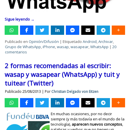
Sigue leyendo
→
Publicado en
Opinión/Difusión
|
Etiquetado
Android
,
Archivar
,
Grupo de WhatsApp
,
iPhone
,
wasap
,
wasapear
,
WhatsApp
|
20
comentarios
2 formas recomendadas al escribir:
wasap y wasapear (WhatsApp) y tuit y
tuitear (Twitter)
Publicado
25/08/2013
|
Por
Christian Delgado von Eitzen
En muchas ocasiones, por no decir
siempre (y más todavía en el mundo de la
tecnología),
aparecen nuevos conceptos
,
palabras y verbos que no tienen un