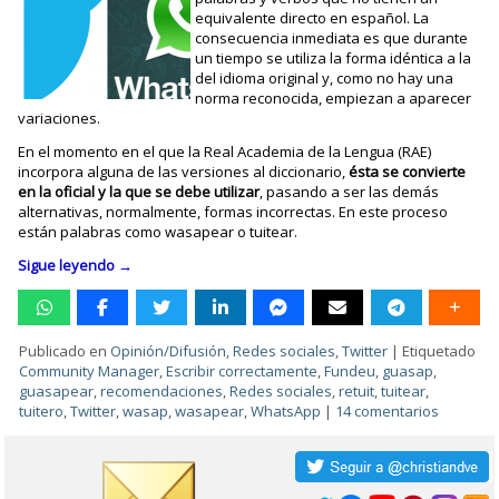
equivalente directo en español. La
consecuencia inmediata es que durante
un tiempo se utiliza la forma idéntica a la
del idioma original y, como no hay una
norma reconocida, empiezan a aparecer
variaciones.
En el momento en el que la Real Academia de la Lengua (RAE)
incorpora alguna de las versiones al diccionario,
ésta se convierte
en la oficial y la que se debe utilizar
, pasando a ser las demás
alternativas, normalmente, formas incorrectas. En este proceso
están palabras como wasapear o tuitear.
Sigue leyendo
→
Publicado en
Opinión/Difusión
,
Redes sociales
,
Twitter
|
Etiquetado
Community Manager
,
Escribir correctamente
,
Fundeu
,
guasap
,
guasapear
,
recomendaciones
,
Redes sociales
,
retuit
,
tuitear
,
tuitero
,
Twitter
,
wasap
,
wasapear
,
WhatsApp
|
14 comentarios