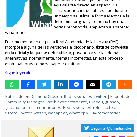
equivalente directo en español. La
consecuencia inmediata es que durante
un tiempo se utiliza la forma idéntica a la
del idioma original y, como no hay una
norma reconocida, empiezan a aparecer
variaciones.
En el momento en el que la Real Academia de la Lengua (RAE)
incorpora alguna de las versiones al diccionario,
ésta se convierte
en la oficial y la que se debe utilizar
, pasando a ser las demás
alternativas, normalmente, formas incorrectas. En este proceso
están palabras como wasapear o tuitear.
Sigue leyendo
→
Publicado en
Opinión/Difusión
,
Redes sociales
,
Twitter
|
Etiquetado
Community Manager
,
Escribir correctamente
,
Fundeu
,
guasap
,
guasapear
,
recomendaciones
,
Redes sociales
,
retuit
,
tuitear
,
tuitero
,
Twitter
,
wasap
,
wasapear
,
WhatsApp
|
14 comentarios