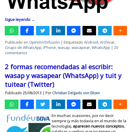
Sigue leyendo
→
Publicado en
Opinión/Difusión
|
Etiquetado
Android
,
Archivar
,
Grupo de WhatsApp
,
iPhone
,
wasap
,
wasapear
,
WhatsApp
|
20
comentarios
2 formas recomendadas al escribir:
wasap y wasapear (WhatsApp) y tuit y
tuitear (Twitter)
Publicado
25/08/2013
|
Por
Christian Delgado von Eitzen
En muchas ocasiones, por no decir
siempre (y más todavía en el mundo de la
tecnología),
aparecen nuevos conceptos
,
palabras y verbos que no tienen un