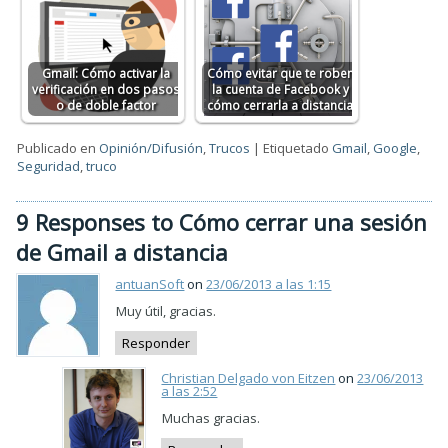
Gmail: Cómo activar la
Cómo evitar que te roben
verificación en dos pasos
la cuenta de Facebook y
o de doble factor
cómo cerrarla a distancia
Publicado en
Opinión/Difusión
,
Trucos
|
Etiquetado
Gmail
,
Google
,
Seguridad
,
truco
9 Responses to Cómo cerrar una sesión
de Gmail a distancia
antuanSoft
on
23/06/2013 a las 1:15
Muy útil, gracias.
Responder
Christian Delgado von Eitzen
on
23/06/2013
a las 2:52
Muchas gracias.