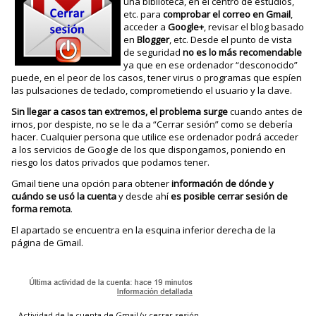
una biblioteca, en el centro de estudios,
etc. para
comprobar el correo en Gmail
,
acceder a
Google+
, revisar el blog basado
en
Blogger
, etc. Desde el punto de vista
de seguridad
no es lo más recomendable
ya que en ese ordenador “desconocido”
puede, en el peor de los casos, tener virus o programas que espíen
las pulsaciones de teclado, comprometiendo el usuario y la clave.
Sin llegar a casos tan extremos, el problema surge
cuando antes de
irnos, por despiste, no se le da a “Cerrar sesión” como se debería
hacer. Cualquier persona que utilice ese ordenador podrá acceder
a los servicios de Google de los que dispongamos, poniendo en
riesgo los datos privados que podamos tener.
Gmail tiene una opción para obtener
información de dónde y
cuándo se usó la cuenta
y desde ahí
es posible cerrar sesión de
forma remota
.
El apartado se encuentra en la esquina inferior derecha de la
página de Gmail.
Actividad de la cuenta de Gmail (y cerrar sesión