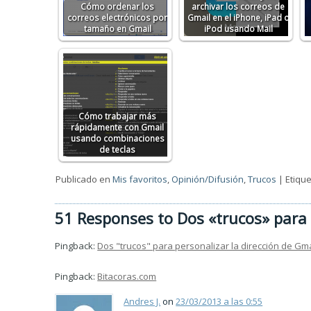
Cómo ordenar los
archivar los correos de
correos electrónicos por
Gmail en el iPhone, iPad o
tamaño en Gmail
iPod usando Mail
Cómo trabajar más
rápidamente con Gmail
usando combinaciones
de teclas
Publicado en
Mis favoritos
,
Opinión/Difusión
,
Trucos
|
Etiqu
51 Responses to Dos «trucos» para 
Pingback:
Dos "trucos" para personalizar la dirección de G
Pingback:
Bitacoras.com
Andres J.
on
23/03/2013 a las 0:55