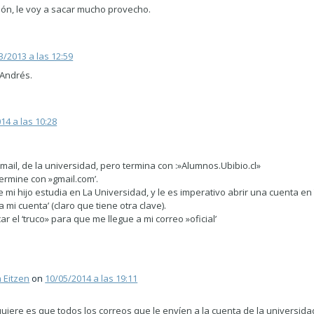
ión, le voy a sacar mucho provecho.
3/2013 a las 12:59
 Andrés.
14 a las 10:28
mail, de la universidad, pero termina con :»Alumnos.Ubibio.cl»
ermine con »gmail.com’.
mi hijo estudia en La Universidad, y le es imperativo abrir una cuenta en 
 mi cuenta’ (claro que tiene otra clave).
r el ‘truco» para que me llegue a mi correo »oficial’
 Eitzen
on
10/05/2014 a las 19:11
uiere es que todos los correos que le envíen a la cuenta de la universidad,