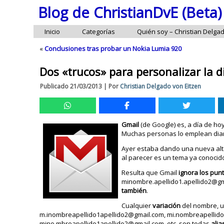
Blog de ChristianDvE (Beta)
Inicio
Categorías
Quién soy – Christian Delga
«
Conclusiones tras probar un Nokia Lumia 920
Dos «trucos» para personalizar la d
Publicado
21/03/2013
|
Por
Christian Delgado von Eitzen
Gmail
(de Google) es, a día de hoy
Muchas personas lo emplean diar
Ayer estaba dando una nueva alta
al parecer es un tema ya conocid
Resulta que Gmail
ignora los pun
minombre.apellido1.apellido2@gm
también
.
Cualquier
variación
del nombre, u
m.inombreapellido1apellido2@gmail.com, mi.nombreapellido
mino.mbreapellido1apellido2@gmail.com, etc. son todas
alia