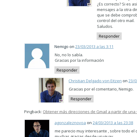
¿Es correcto? Si es as
mensajes a la otra di
que se debe comprobar
control del otro mail.
Saludos.
Responder
Nemigo on
23/03/2013 a las 3:11
No, no lo sabía.
Gracias por la información
Responder
Christian Delgado von Eitzen
on
23/0
Gracias por el comentario, Nemigo.
Responder
Pingback:
Obtener más direcciones de Gmail a partir de una
agonzaleznovoa
on
24/03/2013 a las 23:38
me parecio muy interesante , sobre todo el c
muchas gracias desde uruguay