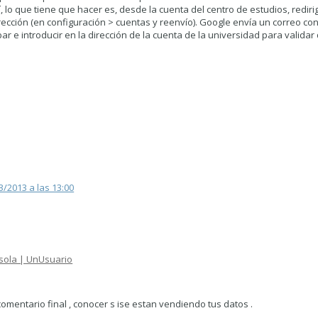
í, lo que tiene que hacer es, desde la cuenta del centro de estudios, redirig
rección (en configuración > cuentas y reenvío). Google envía un correo co
 e introducir en la dirección de la cuenta de la universidad para validar 
3/2013 a las 13:00
 sola | UnUsuario
omentario final , conocer s ise estan vendiendo tus datos .