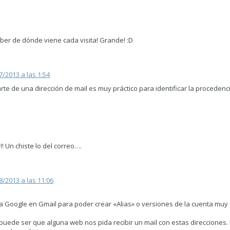
aber de dónde viene cada visita! Grande! :D
7/2013 a las 1:54
rte de una dirección de mail es muy práctico para identificar la procedenc
! Un chiste lo del correo….
8/2013 a las 11:06
da Google en Gmail para poder crear «Alias» o versiones de la cuenta muy
 puede ser que alguna web nos pida recibir un mail con estas direcciones.