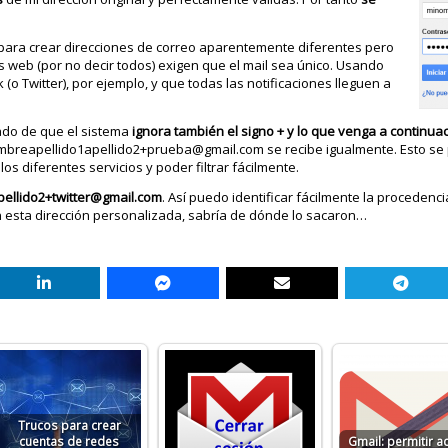
 para crear direcciones de correo aparentemente diferentes pero
 web (por no decir todos) exigen que el mail sea único. Usando
(o Twitter), por ejemplo, y que todas las notificaciones lleguen a
vado de que el sistema
ignora también el signo + y lo que venga a continua
minombreapellido1apellido2+prueba@gmail.com se recibe igualmente. Esto s
 los diferentes servicios y poder filtrar fácilmente.
ellido2+twitter@gmail.com
. Así puedo identificar fácilmente la procedenci
 esta dirección personalizada, sabría de dónde lo sacaron…
Trucos para crear
cuentas de redes
Gmail: permitir a