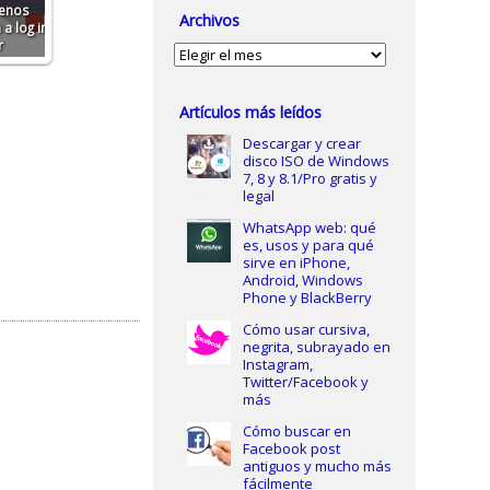
menos
Archivos
a log in
r
Archivos
Artículos más leídos
Descargar y crear
disco ISO de Windows
7, 8 y 8.1/Pro gratis y
legal
WhatsApp web: qué
es, usos y para qué
sirve en iPhone,
Android, Windows
Phone y BlackBerry
Cómo usar cursiva,
negrita, subrayado en
Instagram,
Twitter/Facebook y
más
Cómo buscar en
Facebook post
antiguos y mucho más
fácilmente