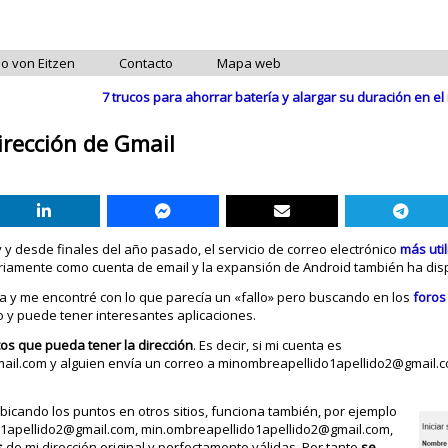
do von Eitzen
Contacto
Mapa web
7 trucos para ahorrar batería y alargar su duración en e
irección de Gmail
 y desde finales del año pasado, el servicio de correo electrónico
más uti
iamente como cuenta de email y la expansión de Android también ha dis
 y me encontré con lo que parecía un «fallo» pero buscando en los
foros
o y puede tener interesantes aplicaciones.
tos que pueda tener la dirección
. Es decir, si mi cuenta es
ail.com y alguien envía un correo a minombreapellido1apellido2@gmail.
bicando los puntos en otros sitios, funciona también, por ejemplo
1apellido2@gmail.com, min.ombreapellido1apellido2@gmail.com,
s
de mi dirección original y perfectamente válidas. Por tanto
se