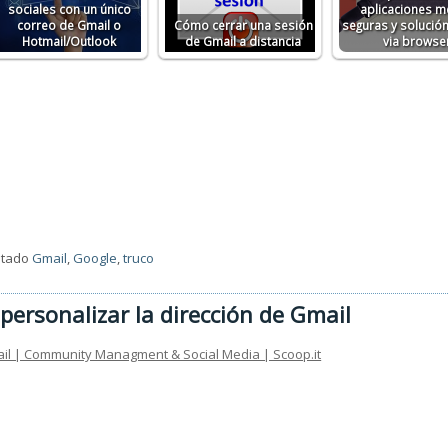
sociales con un único
aplicaciones 
correo de Gmail o
Cómo cerrar una sesión
seguras y solución 
Hotmail/Outlook
de Gmail a distancia
via browse
etado
Gmail
,
Google
,
truco
personalizar la dirección de Gmail
mail | Community Managment & Social Media | Scoop.it