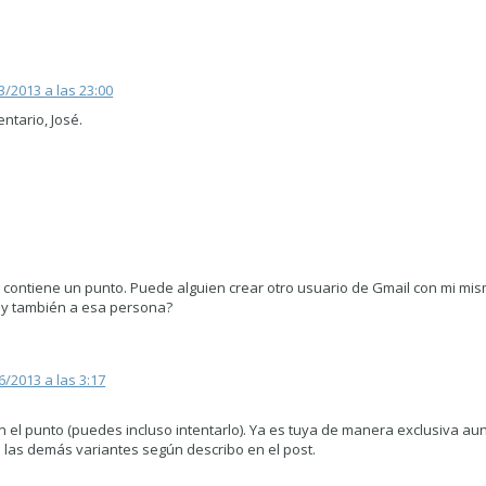
3/2013 a las 23:00
ntario, José.
contiene un punto. Puede alguien crear otro usuario de Gmail con mi mi
i y también a esa persona?
6/2013 a las 3:17
n el punto (puedes incluso intentarlo). Ya es tuya de manera exclusiva a
s las demás variantes según describo en el post.