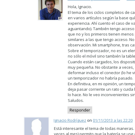
Hola, Ignacio.
El tema de los ciclos completos de c
en varios artículos según la base qu
experiencia. Ahí cuento el caso de v
aguantando). También tengo acceso a
que no y los primeros tienen menos 
similares a las que tengo acceso. No 
observación. Mi smartphone, tras cas
Sobre el temporizador, no es un ele
no sólo el móvil sino también la tableta
Cuando están cargados, los disposit
muy pequeña. No obstante a veces, s
deformar incluso el conector (lo he
un temporizador no habría pasado.
En definitiva, en mi opinión, un te
deja pasar corriente un rato y cuida 
lo hace. No le veo inconvenientes si
Saludos.
Responder
Ignacio Rodríguez
on
01/11/2013 a las 22:20
Está interesante el tema de todas maneras.
veces al mes) permito que la batería se us