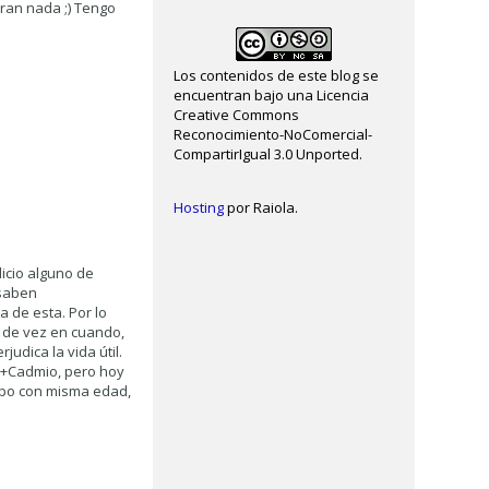
uran nada ;) Tengo
Los contenidos de este blog se
encuentran bajo una Licencia
Creative Commons
Reconocimiento-NoComercial-
CompartirIgual 3.0 Unported.
Hosting
por Raiola.
dicio alguno de
 saben
 de esta. Por lo
 de vez en cuando,
udica la vida útil.
el+Cadmio, pero hoy
uipo con misma edad,