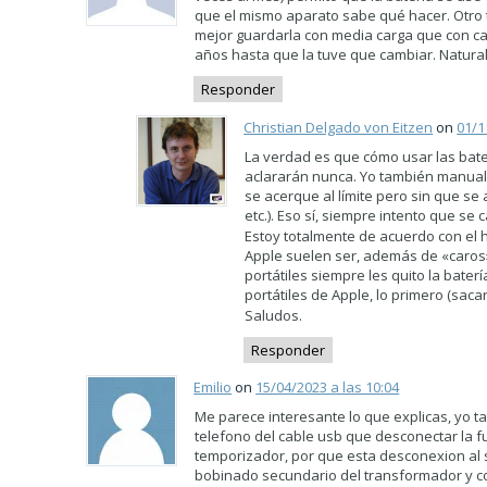
que el mismo aparato sabe qué hacer. Otro t
mejor guardarla con media carga que con car
años hasta que la tuve que cambiar. Natura
Responder
Christian Delgado von Eitzen
on
01/1
La verdad es que cómo usar las bate
aclararán nunca. Yo también manualm
se acerque al límite pero sin que se 
etc.). Eso sí, siempre intento que se
Estoy totalmente de acuerdo con el h
Apple suelen ser, además de «caros»
portátiles siempre les quito la bater
portátiles de Apple, lo primero (saca
Saludos.
Responder
Emilio
on
15/04/2023 a las 10:04
Me parece interesante lo que explicas, yo 
telefono del cable usb que desconectar la f
temporizador, por que esta desconexion al 
bobinado secundario del transformador y com