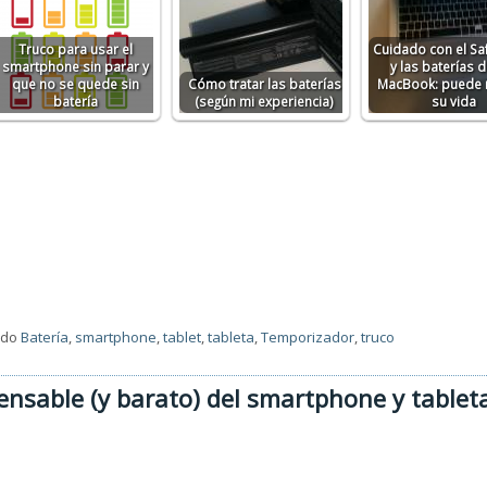
Truco para usar el
Cuidado con el Sa
smartphone sin parar y
y las baterías d
que no se quede sin
Cómo tratar las baterías
MacBook: puede 
batería
(según mi experiencia)
su vida
ado
Batería
,
smartphone
,
tablet
,
tableta
,
Temporizador
,
truco
ensable (y barato) del smartphone y tablet