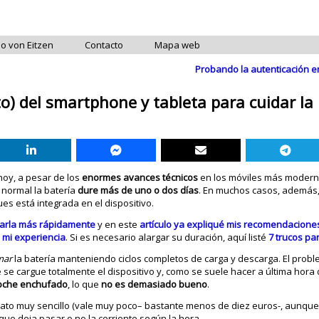
do von Eitzen
Contacto
Mapa web
Probando la autenticación e
o) del smartphone y tableta para cuidar la 
hoy, a pesar de los
enormes avances técnicos
en los móviles más modern
normal la batería
dure más de uno o dos días
. En muchos casos, además,
ues está integrada en el dispositivo.
garla más rápidamente
y en este
artículo ya expliqué mis recomendacione
mi experiencia
. Si es necesario alargar su duración, aquí listé
7 trucos pa
mar
la batería manteniendo ciclos completos de carga y descarga. El prob
se cargue totalmente el dispositivo y, como se suele hacer a última hora 
noche enchufado
, lo que
no es demasiado bueno
.
rato muy sencillo (vale muy poco– bastante menos de diez euros-, aunq
que deja pasar o no la corriente según la hora.