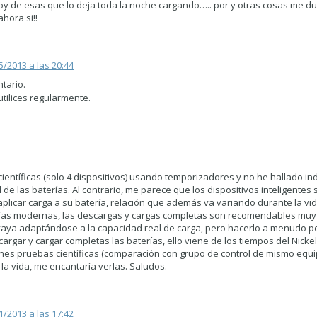
 soy de esas que lo deja toda la noche cargando….. por y otras cosas me d
hora si!!
5/2013 a las 20:44
ntario.
tilices regularmente.
ientíficas (solo 4 dispositivos) usando temporizadores y no he hallado in
 de las baterías. Al contrario, me parece que los dispositivos inteligentes
licar carga a su batería, relación que además va variando durante la vida
erías modernas, las descargas y cargas completas son recomendables muy
aya adaptándose a la capacidad real de carga, pero hacerlo a menudo perj
gar y cargar completas las baterías, ello viene de los tiempos del Nick
ienes pruebas científicas (comparación con grupo de control de mismo eq
la vida, me encantaría verlas. Saludos.
1/2013 a las 17:42