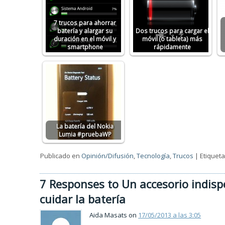
7 trucos para ahorrar
batería y alargar su
Dos trucos para cargar el
duración en el móvil y
móvil (o tableta) más
smartphone
rápidamente
La batería del Nokia
Lumia #pruebaWP
Publicado en
Opinión/Difusión
,
Tecnología
,
Trucos
|
Etiquet
7 Responses to Un accesorio indisp
cuidar la batería
Aida Masats on
17/05/2013 a las 3:05