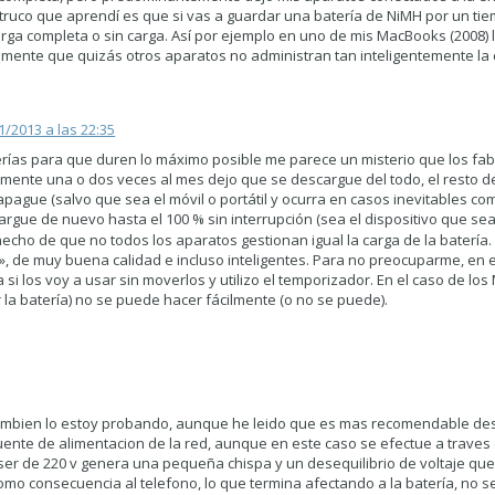
ruco que aprendí es que si vas a guardar una batería de NiMH por un tie
ga completa o sin carga. Así por ejemplo en uno de mis MacBooks (2008) 
lmente que quizás otros aparatos no administran tan inteligentemente la 
1/2013 a las 22:35
rías para que duren lo máximo posible me parece un misterio que los fab
ente una o dos veces al mes dejo que se descargue del todo, el resto d
apague (salvo que sea el móvil o portátil y ocurra en casos inevitables co
 cargue de nuevo hasta el 100 % sin interrupción (sea el dispositivo que sea
echo de que no todos los aparatos gestionan igual la carga de la batería
, de muy buena calidad e incluso inteligentes. Para no preocuparme, en e
ía si los voy a usar sin moverlos y utilizo el temporizador. En el caso de lo
r la batería) no se puede hacer fácilmente (o no se puede).
tambien lo estoy probando, aunque he leido que es mas recomendable des
uente de alimentacion de la red, aunque en este caso se efectue a traves
ser de 220 v genera una pequeña chispa y un desequilibrio de voltaje que
o consecuencia al telefono, lo que termina afectando a la batería, no se