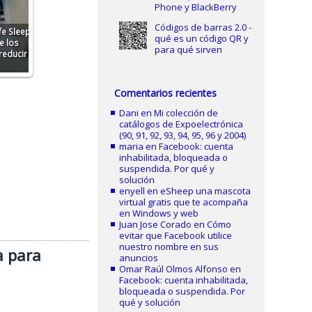
Phone y BlackBerry
Códigos de barras 2.0 -
fe Sleep
qué es un código QR y
e los
para qué sirven
reducir
Comentarios recientes
Dani
en
Mi colección de
catálogos de Expoelectrónica
(90, 91, 92, 93, 94, 95, 96 y 2004)
maria
en
Facebook: cuenta
inhabilitada, bloqueada o
suspendida. Por qué y
solución
enyell
en
eSheep una mascota
virtual gratis que te acompaña
en Windows y web
Juan Jose Corado
en
Cómo
evitar que Facebook utilice
nuestro nombre en sus
a para
anuncios
Omar Raúl Olmos Alfonso
en
Facebook: cuenta inhabilitada,
bloqueada o suspendida. Por
qué y solución