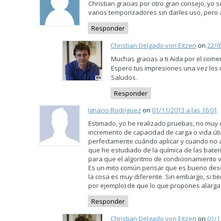
Christian gracias por otro gran consejo, yo
varios temporizadores sin darles uso, pero a
Responder
Christian Delgado von Eitzen
on
22/0
Muchas gracias a ti Aida por el come
Espero tus impresiones una vez los u
Saludos.
Responder
Ignacio Rodríguez
on
01/11/2013 a las 16:01
Estimado, yo he realizado pruebas, no muy c
incremento de capacidad de carga o vida útil
perfectamente cuándo aplicar y cuando no ap
que he estudiado de la química de las bat
para que el algoritmo de condicionamiento v
Es un mito común pensar que es bueno descar
la cosa es muy diferente. Sin embargo, si t
por ejemplo) de que lo que propones alarga 
Responder
Christian Delgado von Eitzen
on
01/1