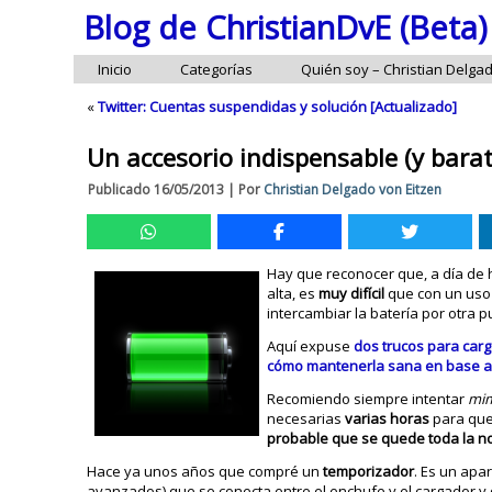
Blog de ChristianDvE (Beta)
Inicio
Categorías
Quién soy – Christian Delga
«
Twitter: Cuentas suspendidas y solución [Actualizado]
Un accesorio indispensable (y barat
Publicado
16/05/2013
|
Por
Christian Delgado von Eitzen
Hay que reconocer que, a día de 
alta, es
muy difícil
que con un uso 
intercambiar la batería por otra p
Aquí expuse
dos trucos para car
cómo mantenerla sana en base a 
Recomiendo siempre intentar
mi
necesarias
varias horas
para que 
probable que se quede toda la 
Hace ya unos años que compré un
temporizador
. Es un apa
avanzados) que se conecta entre el enchufe y el cargador y 