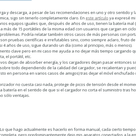
arga y descarga, a pesar de las recomendaciones en uno y otro sentido y l
ímica, sigo sin tenerlo completamente claro. En
este artículo
ya expresé mi
arios equipos iguales que, después de años de uso, tienen la batería mal (
 más de 15 portátiles de la misma edad con usuarios que cargan en ciclo
problemas. Podría relatar también otros casos de más personas con portá
son pruebas científicas e irrefutables sino, como siempre aclaro, fruto de
i 4 años de uso, sigue durando un día (como al principio, más o menos).
mento clave pero en mi caso me ayuda a no dejar más tiempo cargando qu
, el portátil, etc.
ivos dejan de absorber energía, y los cargadores dejan pasar entonces só
obre todo dependiendo de la calidad del cargador, se recalientan y pued
 visto en persona en varios casos de amigos) tras dejar el móvil enchufad
mporizador no cuesta casi nada, protege de picos de tensión desde el mom
la batería en el sentido de que si el cargador no corta el suministro tras h
no sólo ventajas.
 Lo que hago actualmente es hacerlo en forma manual, cada cierto tiempo
e completa, pero predominantemente dejo mis aparatos conectados a la en