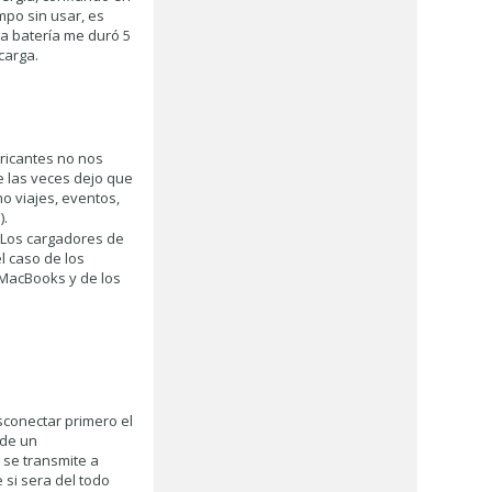
mpo sin usar, es
la batería me duró 5
carga.
ricantes no nos
e las veces dejo que
mo viajes, eventos,
).
. Los cargadores de
l caso de los
s MacBooks y de los
conectar primero el
 de un
 se transmite a
 si sera del todo