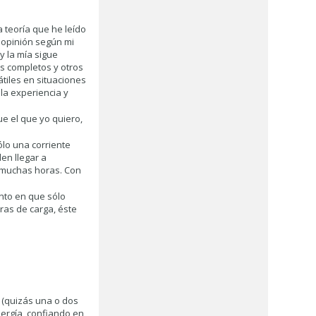
a teoría que he leído
 opinión según mi
y la mía sigue
s completos y otros
tiles en situaciones
 la experiencia y
e el que yo quiero,
lo una corriente
en llegar a
o muchas horas. Con
ento en que sólo
oras de carga, éste
 (quizás una o dos
ergía, confiando en