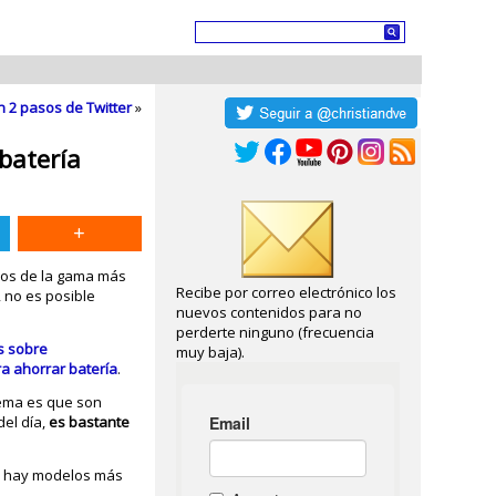
n 2 pasos de Twitter
»
batería
os de la gama más
Recibe por correo electrónico los
 no es posible
nuevos contenidos para no
perderte ninguno (frecuencia
s sobre
muy baja).
ra ahorrar batería
.
lema es que son
del día,
es bastante
ue hay modelos más