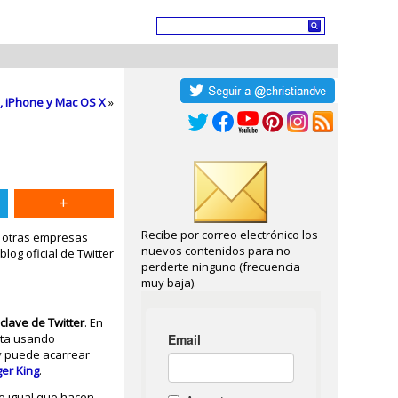
, iPhone y Mac OS X
»
Recibe por correo electrónico los
ue otras empresas
nuevos contenidos para no
blog oficial de Twitter
perderte ninguno (frecuencia
muy baja).
clave de Twitter
. En
reta usando
y puede acarrear
er King
.
e igual que hacen