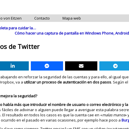
do von Eitzen
Contacto
Mapa web
bleta para cuidar la…
Cómo hacer una captura de pantalla en Windows Phone, Android
os de Twitter
abajando en reforzar la seguridad de las cuentas y para ello, al igual q
Dropbox, va a
utilizar un proceso de autenticación en dos pasos
. Según el 
 mejora la seguridad?
o había más que introducir el nombre de usuario o correo electrónico y la 
 fáciles de adivinar o alguien puede llegar a averiguar esta palabra sec
 El resultado en todos los casos es que la cuenta cae en «
malas manos
» 
 ocurrido en el pasado en varias ocasiones, por ejemplo hace poco a
Burg
la clave como siempre, Twitter enviará un SMS con un código (exactament