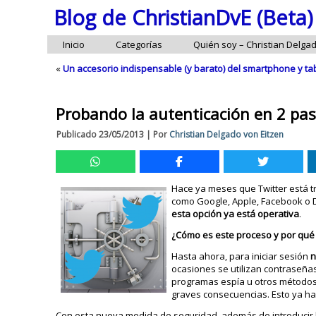
Blog de ChristianDvE (Beta)
Inicio
Categorías
Quién soy – Christian Delga
«
Un accesorio indispensable (y barato) del smartphone y ta
Probando la autenticación en 2 pas
Publicado
23/05/2013
|
Por
Christian Delgado von Eitzen
Hace ya meses que Twitter está tr
como Google, Apple, Facebook o 
esta opción ya está operativa
.
¿Cómo es este proceso y por qué
Hasta ahora, para iniciar sesión
n
ocasiones se utilizan contraseñas
programas espía u otros métodos.
graves consecuencias. Esto ya ha
Con esta nueva medida de seguridad, además de introducir 