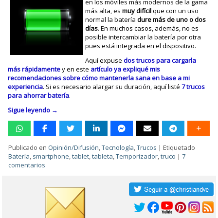
en los móviles más modernos de la gama
más alta, es
muy difícil
que con un uso
normal la batería
dure más de uno o dos
días
. En muchos casos, además, no es
posible intercambiar la batería por otra
pues está integrada en el dispositivo.
Aquí expuse
dos trucos para cargarla
más rápidamente
y en este
artículo ya expliqué mis
recomendaciones sobre cómo mantenerla sana en base a mi
experiencia
. Si es necesario alargar su duración, aquí listé
7 trucos
para ahorrar batería
.
Sigue leyendo
→
Publicado en
Opinión/Difusión
,
Tecnología
,
Trucos
|
Etiquetado
Batería
,
smartphone
,
tablet
,
tableta
,
Temporizador
,
truco
|
7
comentarios