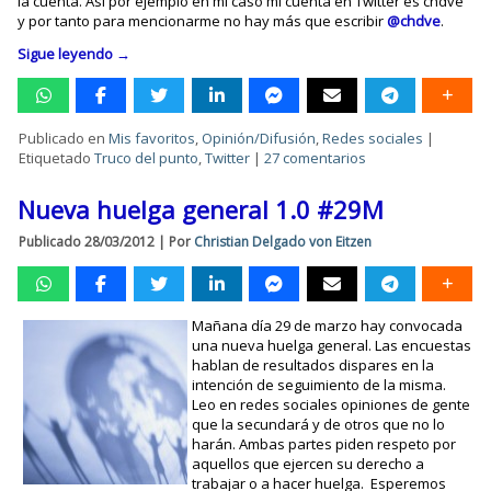
la cuenta. Así por ejemplo en mi caso mi cuenta en Twitter es chdve
y por tanto para mencionarme no hay más que escribir
@chdve
.
Sigue leyendo
→
Publicado en
Mis favoritos
,
Opinión/Difusión
,
Redes sociales
|
Etiquetado
Truco del punto
,
Twitter
|
27 comentarios
Nueva huelga general 1.0 #29M
Publicado
28/03/2012
|
Por
Christian Delgado von Eitzen
Mañana día 29 de marzo hay convocada
una nueva huelga general. Las encuestas
hablan de resultados dispares en la
intención de seguimiento de la misma.
Leo en redes sociales opiniones de gente
que la secundará y de otros que no lo
harán. Ambas partes piden respeto por
aquellos que ejercen su derecho a
trabajar o a hacer huelga. Esperemos