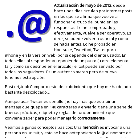
Actualización de mayo de 2012
: desde
hace unos días circulan por Internet posts
en los que se afirma que vuelve a
funcionar el truco del punto en las
respuestas. Lo he comprobado y,
efectivamente, vuelve a ser operativo. Es
decir, se puede volver a usar tal y como
se hacía antes. Lo he probado en
Hootsuite, Tweetbot, Twitter para
iPhone y en la versión web (por si depende del cliente usado). En
todos ellos al responder anteponiendo un punto (u otro elemento
tal y como se describe en el artículo), el tuit puede ser visto por
todos los seguidores. Es un auténtico mareo pero de nuevo
tenemos esta opción.
Post original: Comparto este descubrimiento que hoy me ha dejado
bastante descolocado…
Aunque usar Twitter es sencillo (no hay más que escribir un
mensaje que quepa en 140 caracteres y enviarlo) tiene una serie de
buenas prácticas, etiqueta y reglas de funcionamiento que
conviene saber para poder manejarlo
correctamente
.
Veamos algunos conceptos básicos: Una
mención
es invocar a una
persona en un tuit, y esto se hace anteponiendo la @ al nombre de