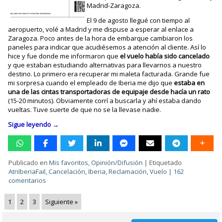
Madrid-Zaragoza.
El 9 de agosto llegué con tiempo al
aeropuerto, volé a Madrid y me dispuse a esperar al enlace a
Zaragoza. Poco antes de la hora de embarque cambiaron los
paneles para indicar que acudiésemos a atención al cliente. Así lo
hice y fue donde me informaron que
el vuelo había sido cancelado
y que estaban estudiando alternativas para llevarnos a nuestro
destino. Lo primero era recuperar mi maleta facturada. Grande fue
mi sorpresa cuando el empleado de Iberia me dijo que
estaba en
una de las cintas transportadoras de equipaje desde hacía un rato
(15-20 minutos). Obviamente corrí a buscarla y ahí estaba dando
vueltas. Tuve suerte de que no se la llevase nadie.
Sigue leyendo
→
Publicado en
Mis favoritos
,
Opinión/Difusión
|
Etiquetado
AtnIberiaFail
,
Cancelación
,
Iberia
,
Reclamación
,
Vuelo
|
162
comentarios
1
2
3
Siguiente »