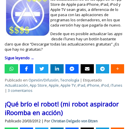
Store de Apple para iPhone, iPad, iPod y
Apple TV sean gratis, a diferencia de lo
que pasa con las aplicaciones de
programas los ordenadores, en los que
cada versión hay que pagarla de nuevo.
Desde que es posible actualizar las
apps
desde iTunes hay un botón bastante
claro que dice “Descargar todas las actualizaciones gratuitas” ¿Es
que hay no gratuitas?
Sigue leyendo
→
Publicado en
Opinión/Difusión
,
Tecnología
|
Etiquetado
Actualización
,
App Store
,
Apple
,
Apple TV
,
iPad
,
iPhone
,
iPod
,
iTunes
|
3 comentarios
¡Qué brío el robot! (mi robot aspirador
iRoomba en acción)
Publicado
20/03/2012
|
Por
Christian Delgado von Eitzen