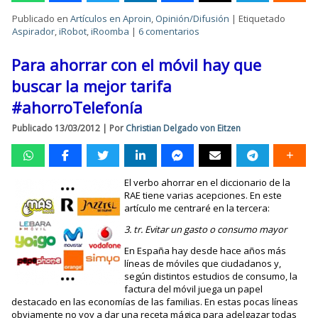
Publicado en
Artículos en Aproin
,
Opinión/Difusión
|
Etiquetado
Aspirador
,
iRobot
,
iRoomba
|
6 comentarios
Para ahorrar con el móvil hay que
buscar la mejor tarifa
#ahorroTelefonía
Publicado
13/03/2012
|
Por
Christian Delgado von Eitzen
El verbo ahorrar en el diccionario de la
RAE tiene varias acepciones. En este
artículo me centraré en la tercera:
3. tr. Evitar un gasto o consumo mayor
En España hay desde hace años más
líneas de móviles que ciudadanos y,
según distintos estudios de consumo, la
factura del móvil juega un papel
destacado en las economías de las familias. En estas pocas líneas
obviamente no voy a dar una receta mágica para adelgazar todas