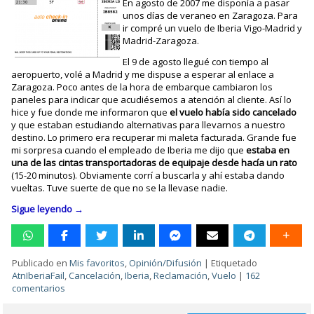
En agosto de 2007 me disponía a pasar
unos días de veraneo en Zaragoza. Para
ir compré un vuelo de Iberia Vigo-Madrid y
Madrid-Zaragoza.
El 9 de agosto llegué con tiempo al
aeropuerto, volé a Madrid y me dispuse a esperar al enlace a
Zaragoza. Poco antes de la hora de embarque cambiaron los
paneles para indicar que acudiésemos a atención al cliente. Así lo
hice y fue donde me informaron que
el vuelo había sido cancelado
y que estaban estudiando alternativas para llevarnos a nuestro
destino. Lo primero era recuperar mi maleta facturada. Grande fue
mi sorpresa cuando el empleado de Iberia me dijo que
estaba en
una de las cintas transportadoras de equipaje desde hacía un rato
(15-20 minutos). Obviamente corrí a buscarla y ahí estaba dando
vueltas. Tuve suerte de que no se la llevase nadie.
Sigue leyendo
→
Publicado en
Mis favoritos
,
Opinión/Difusión
|
Etiquetado
AtnIberiaFail
,
Cancelación
,
Iberia
,
Reclamación
,
Vuelo
|
162
comentarios