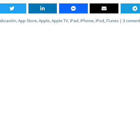
alización
,
App Store
,
Apple
,
Apple TV
,
iPad
,
iPhone
,
iPod
,
iTunes
|
3 coment