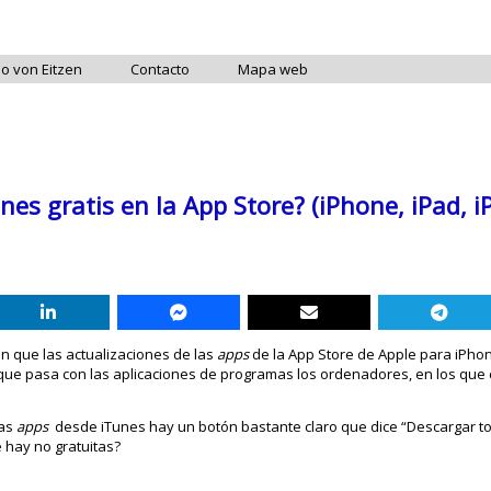
do von Eitzen
Contacto
Mapa web
ones gratis en la App Store? (iPhone, iPad, i
n que las actualizaciones de las
apps
de la App Store de Apple para iPhon
o que pasa con las aplicaciones de programas los ordenadores, en los que
las
apps
desde iTunes hay un botón bastante claro que dice “Descargar t
e hay no gratuitas?