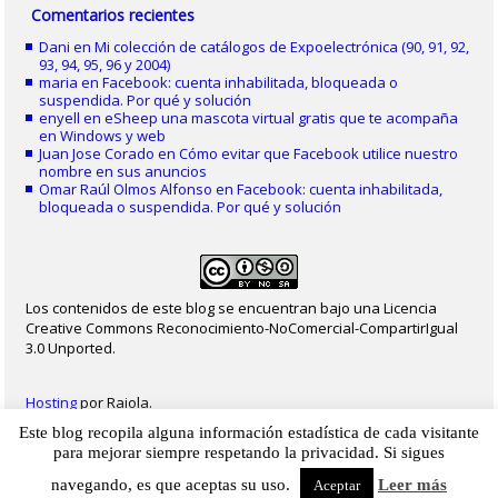
Comentarios recientes
Dani
en
Mi colección de catálogos de Expoelectrónica (90, 91, 92,
93, 94, 95, 96 y 2004)
maria
en
Facebook: cuenta inhabilitada, bloqueada o
suspendida. Por qué y solución
enyell
en
eSheep una mascota virtual gratis que te acompaña
en Windows y web
Juan Jose Corado
en
Cómo evitar que Facebook utilice nuestro
nombre en sus anuncios
Omar Raúl Olmos Alfonso
en
Facebook: cuenta inhabilitada,
bloqueada o suspendida. Por qué y solución
Los contenidos de este blog se encuentran bajo una Licencia
Creative Commons Reconocimiento-NoComercial-CompartirIgual
3.0 Unported.
Hosting
por Raiola.
Este blog recopila alguna información estadística de cada visitante
2023 - Christian Delgado von Eitzen
|
Inicio
|
Contacto
|
Mapa web
|
Aviso legal
para mejorar siempre respetando la privacidad. Si sigues
|
Privacidad
|
Cookies
navegando, es que aceptas su uso.
Leer más
Aceptar