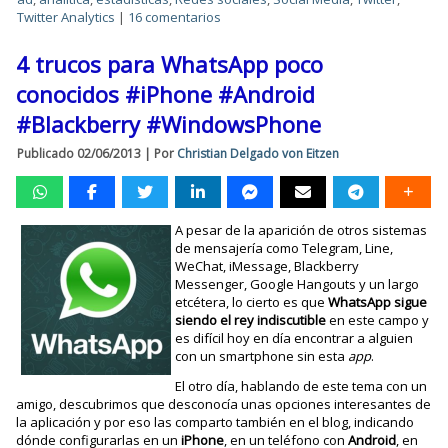
Twitter Analytics
|
16 comentarios
4 trucos para WhatsApp poco
conocidos #iPhone #Android
#Blackberry #WindowsPhone
Publicado
02/06/2013
|
Por
Christian Delgado von Eitzen
A pesar de la aparición de otros sistemas
de mensajería como Telegram, Line,
WeChat, iMessage, Blackberry
Messenger, Google Hangouts y un largo
etcétera, lo cierto es que
WhatsApp sigue
siendo el rey indiscutible
en este campo y
es difícil hoy en día encontrar a alguien
con un smartphone sin esta
app
.
El otro día, hablando de este tema con un
amigo, descubrimos que desconocía unas opciones interesantes de
la aplicación y por eso las comparto también en el blog, indicando
dónde configurarlas en un
iPhone
, en un teléfono con
Android
, en