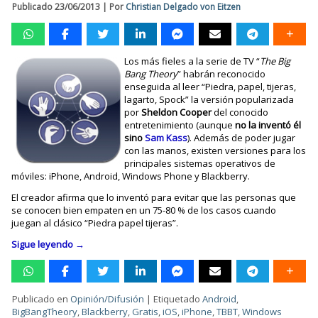
Publicado
23/06/2013
|
Por
Christian Delgado von Eitzen
Los más fieles a la serie de TV “
The Big
Bang Theory
” habrán reconocido
enseguida al leer “Piedra, papel, tijeras,
lagarto, Spock” la versión popularizada
por
Sheldon Cooper
del conocido
entretenimiento (aunque
no la inventó él
sino
Sam Kass
). Además de poder jugar
con las manos, existen versiones para los
principales sistemas operativos de
móviles: iPhone, Android, Windows Phone y Blackberry.
El creador afirma que lo inventó para evitar que las personas que
se conocen bien empaten en un 75-80 % de los casos cuando
juegan al clásico “Piedra papel tijeras”.
Sigue leyendo
→
Publicado en
Opinión/Difusión
|
Etiquetado
Android
,
BigBangTheory
,
Blackberry
,
Gratis
,
iOS
,
iPhone
,
TBBT
,
Windows