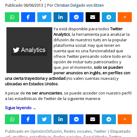
Publicado
06/06/2013
|
Por
Christian Delgado von Eitzen
Ya está disponible para todos
Twitter
Analytics
, la herramienta para analizar la
difusión de nuestros tuits en la popular
plataforma social. Hay que tener en
cuenta que es una funcionalidad que
ofrece Twitter pensando sobre todo en la
opción de incluir tuits patrocinados y
que, por el momento,
solo se pueden
poner anuncios en inglés,
en perfiles con
una cierta trayectoria y actividad
(no valen cuentas nuevas) y
ubicadas en Estados Unidos
.
A pesar de
no ser anunciantes
, se puede acceder con nuestro perfil
a las estadísticas de Twitter de la siguiente manera:
Sigue leyendo
→
Publicado en
Opinión/Difusión
,
Redes sociales
,
Twitter
|
Etiquetado
ad
,
analítica
,
estadísticas
,
Redes sociales
,
Social Media
,
Twitter
,