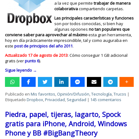
a la vez que permite
trabajar de manera
colaborativa
compartiendo carpetas.
Las principales características y funciones
son por todos conocidas, si bien hay
algunas opciones
no tan populares que
conviene saber para aprovechar al máximo
esta gran herramienta,
hoy en día prácticamente imprescindible, tal y como auguraba en
este
post de principios del año 2011
.
Actualizado 17 de agosto de 2013
: Cómo conseguir 1 GB adicional
gratis (ver
punto 6
).
Sigue leyendo
→
Publicado en
Mis favoritos
,
Opinión/Difusión
,
Tecnología
,
Trucos
|
Etiquetado
Dropbox
,
Privacidad
,
Seguridad
|
145 comentarios
Piedra, papel, tijeras, lagarto, Spock
gratis para iPhone, Android, Windows
Phone y BB #BigBangTheory