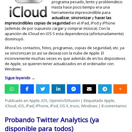
programa pesado, lento y problemático.
Hasta hace poco tiempo era una
herramienta imprescindible para
actualizar
,
sincronizar
y
hacer las
imprescindibles copias de seguridad
en el iPad, iPod y iPhone
(además de por supuesto cargar y comprar música). Con la
aparición de iCloud en iOS 5 esta dependencia (afortunadamente)
disminuyó.
Ahora los contactos, fotos, programas, copias de seguridad, etc. ya
se sincronizan (si así se desea) con la nube de Apple. El
inconveniente muchas veces es que además de en los dispositivos
de Apple, se quieren tener actualizados en el ordenador con
Windows.
Sigue leyendo
→
Publicado en
Apple
,
iOS
,
Opinión/Difusión
|
Etiquetado
Apple
,
iCloud
,
iOS
,
iPad
,
iPhone
,
iPod
,
OS X
,
truco
,
Windows
|
8 comentarios
Probando Twitter Analytics (ya
disponible para todos)