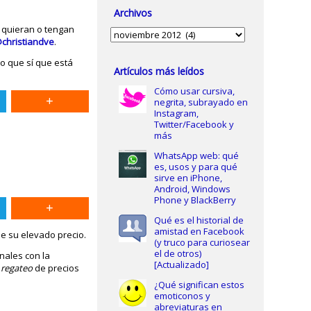
Archivos
o quieran o tengan
Archivos
christiandve
.
o que sí que está
Artículos más leídos
Cómo usar cursiva,
negrita, subrayado en
Instagram,
Twitter/Facebook y
más
WhatsApp web: qué
es, usos y para qué
sirve en iPhone,
Android, Windows
Phone y BlackBerry
Qué es el historial de
amistad en Facebook
e su elevado precio.
(y truco para curiosear
el de otros)
nales con la
[Actualizado]
o
regateo
de precios
¿Qué significan estos
emoticonos y
abreviaturas en