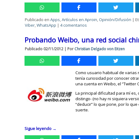
Publicado en
Apps
,
Artículos en Aproin
,
Opinión/Difusión
|
E
Viber
,
WhatsApp
|
4 comentarios
Probando Weibo, una red social ch
Publicado
02/11/2012
|
Por
Christian Delgado von Eitzen
Como usuario habitual de varias r
tenía curiosidad por conocer otr
una cuenta en Weibo, el “Twitter
La principal dificultad para mí es
distingo- (no hay ni siquiera vers
“deducir” lo que pone, por lo que
suerte.
Sigue leyendo
→