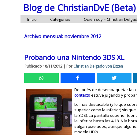
Blog de ChristianDvE (Beta)
Inicio
Categorías
Quién soy – Christian Delga
Archivo mensual:
noviembre 2012
Probando una Nintendo 3DS XL
Publicado
18/11/2012
|
Por
Christian Delgado von Eitzen
Después de desempaquetar la co
contacto
estuve jugando y proban
Lo más destacable (y lo que sub
superior como la inferior)
sin que
la 3DS). La pantalla superior (d
la inferior hasta las 4,18. A la 
salgan pixelados, aunque algunos
modelo HD?).