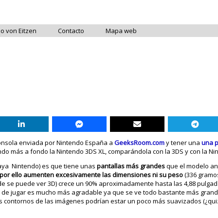
do von Eitzen
Contacto
Mapa web
nsola enviada por Nintendo España a
GeeksRoom.com
y tener una
una p
do más a fondo la Nintendo 3DS XL, comparándola con la 3DS y con la Ni
raya Nintendo) es que tiene unas
pantallas más grandes
que el modelo ant
 por ello aumenten excesivamente las dimensiones ni su peso
(336 gramos
onde se puede ver 3D) crece un 90% aproximadamente hasta las 4,88 pulg
hora de jugar es mucho más agradable ya que se ve todo bastante más grand
 contornos de las imágenes podrían estar un poco más suavizados (¿quiz