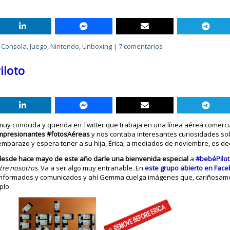
,
Consola
,
Juego
,
Nintendo
,
Unboxing
|
7 comentarios
iloto
muy conocida y querida en Twitter que trabaja en una línea aérea comerci
mpresionantes #fotosAéreas
y nos contaba interesantes curiosidades so
embarazo y espera tener a su hija, Érica, a mediados de noviembre, es dec
esde hace mayo de este año darle una bienvenida especial
a
#bebéPilo
ntre nosotros
. Va a ser algo muy entrañable. En
este grupo abierto en Fac
formados y comunicados y ahí Gemma cuelga imágenes que, cariñosamen
plo: