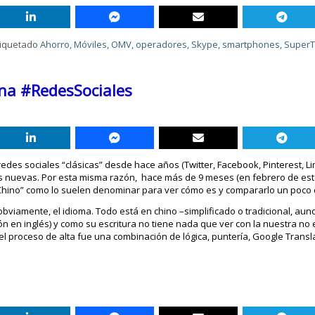
tiquetado
Ahorro
,
Móviles
,
OMV
,
operadores
,
Skype
,
smartphones
,
SuperT
ina #RedesSociales
edes sociales “clásicas” desde hace años (Twitter, Facebook, Pinterest, Lin
as nuevas. Por esta misma razón, hace más de 9 meses (en febrero de este
 Chino” como lo suelen denominar para ver cómo es y compararlo un poco 
, obviamente, el idioma. Todo está en chino –simplificado o tradicional, au
ión en inglés) y como su escritura no tiene nada que ver con la nuestra no 
 el proceso de alta fue una combinación de lógica, puntería, Google Transl