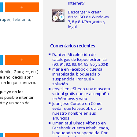
Internet?
Descargar y crear
disco ISO de Windows
ruper
,
Telefonía
,
7, 8 y 8.1/Pro gratis y
legal
Comentarios recientes
Dani
en
Mi colección de
catálogos de Expoelectrónica
(90, 91, 92, 93, 94, 95, 96 y 2004)
maria
en
Facebook: cuenta
kedIn, Google+, etc.)
inhabilitada, bloqueada o
 año) decidí abrir
suspendida. Por qué y
con lo que conozco.
solución
enyell
en
eSheep una mascota
nque yo no los
virtual gratis que te acompaña
es posible intentar
en Windows y web
ate y un poco de
Juan Jose Corado
en
Cómo
evitar que Facebook utilice
nuestro nombre en sus
anuncios
Omar Raúl Olmos Alfonso
en
Facebook: cuenta inhabilitada,
bloqueada o suspendida. Por