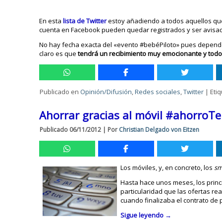
En esta
lista de Twitter
estoy añadiendo a todos aquellos que 
cuenta en Facebook pueden quedar registrados y ser avisado
No hay fecha exacta del «evento #bebéPiloto» pues depend
claro es que
tendrá un recibimiento muy emocionante y todos
Publicado en
Opinión/Difusión
,
Redes sociales
,
Twitter
|
Eti
Ahorrar gracias al móvil #ahorroTe
Publicado
06/11/2012
|
Por
Christian Delgado von Eitzen
Los móviles, y, en concreto, los
sm
Hasta hace unos meses, los princ
particularidad que las ofertas r
cuando finalizaba el contrato de
Sigue leyendo
→