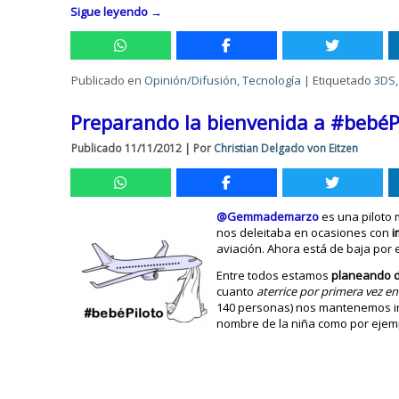
Sigue leyendo
→
Publicado en
Opinión/Difusión
,
Tecnología
|
Etiquetado
3DS
Preparando la bienvenida a #bebéP
Publicado
11/11/2012
|
Por
Christian Delgado von Eitzen
@Gemmademarzo
es una piloto 
nos deleitaba en ocasiones con
i
aviación. Ahora está de baja por 
Entre todos estamos
planeando d
cuanto
aterrice por primera vez e
140 personas) nos mantenemos in
nombre de la niña como por ejem