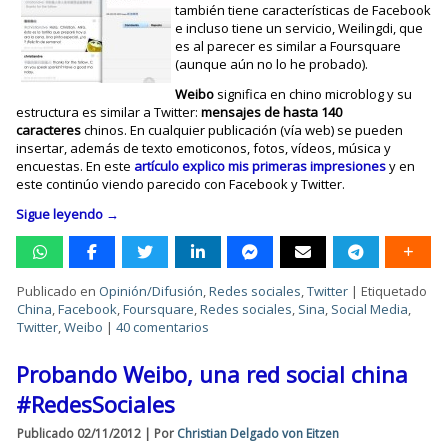
también tiene características de Facebook
e incluso tiene un servicio, Weilingdi, que
es al parecer es similar a Foursquare
(aunque aún no lo he probado).
Weibo
significa en chino microblog y su
estructura es similar a Twitter:
mensajes de hasta 140
caracteres
chinos. En cualquier publicación (vía web) se pueden
insertar, además de texto emoticonos, fotos, vídeos, música y
encuestas. En este
artículo explico mis primeras impresiones
y en
este continúo viendo parecido con Facebook y Twitter.
Sigue leyendo
→
Publicado en
Opinión/Difusión
,
Redes sociales
,
Twitter
|
Etiquetado
China
,
Facebook
,
Foursquare
,
Redes sociales
,
Sina
,
Social Media
,
Twitter
,
Weibo
|
40 comentarios
Probando Weibo, una red social china
#RedesSociales
Publicado
02/11/2012
|
Por
Christian Delgado von Eitzen