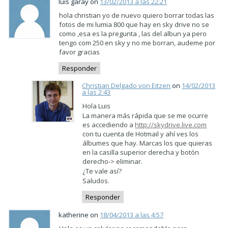
luis garay on
13/02/2013 a las 22:21
hola christian yo de nuevo quiero borrar todas las
fotos de mi lumia 800 que hay en sky drive no se
como ,esa es la pregunta , las del albun ya pero
tengo com 250 en sky y no me borran, audeme por
favor gracias
Responder
Christian Delgado von Eitzen
on
14/02/2013
a las 2:43
Hola Luis
La manera más rápida que se me ocurre
es accediendo a
http://skydrive.live.com
con tu cuenta de Hotmail y ahí ves los
álbumes que hay. Marcas los que quieras
en la casilla superior derecha y botón
derecho-> eliminar.
¿Te vale así?
Saludos.
Responder
katherine on
18/04/2013 a las 4:57