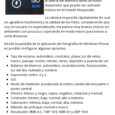
el lateral del teléfono tiene un botón
disparador que puede ser activado
incluso en el estado bloqueado.
La cámara responde rápidamente (lo cual
se agradece muchísimo) y la calidad de las fotos, considerando que
soy un usuario no especializado, me parece muy buena, incluso en
ambientes con poca luz y operando en modo macro para tomas a
corta distancia.
Desde la pantalla de la aplicación de fotografía de Windows Phone
es posible configurar algunas opciones:
Tipo de escena: automático, contraluz, playa, luz de velas,
macro, paisaje, noche, retrato, nieve, deportes y puesta de sol.
Balance de blancos: automático, incandescente, fluorescente,
luz del día, nublado y sombra.
Exposición: entre -2 y 2.
ISO
Modo de medición: ponderada al centro, media del encuadre o
punto central.
Efectos: blanco y negro, sepia, negativo, solarizar y normal.
Contraste: mínimo, bajo, normal, alto o máximo.
Saturación: mínima, baja, normal, alta, máxima.
Método de enfoque: normal o macro.
Resolución: 8MB 4:3, 7 MP 16:9, 3MB 4:3 y 2MP 16:9.