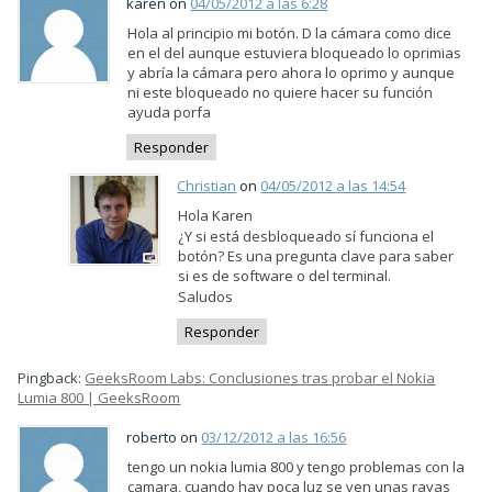
karen on
04/05/2012 a las 6:28
Hola al principio mi botón. D la cámara como dice
en el del aunque estuviera bloqueado lo oprimias
y abría la cámara pero ahora lo oprimo y aunque
ni este bloqueado no quiere hacer su función
ayuda porfa
Responder
Christian
on
04/05/2012 a las 14:54
Hola Karen
¿Y si está desbloqueado sí funciona el
botón? Es una pregunta clave para saber
si es de software o del terminal.
Saludos
Responder
Pingback:
GeeksRoom Labs: Conclusiones tras probar el Nokia
Lumia 800 | GeeksRoom
roberto on
03/12/2012 a las 16:56
tengo un nokia lumia 800 y tengo problemas con la
camara, cuando hay poca luz se ven unas rayas