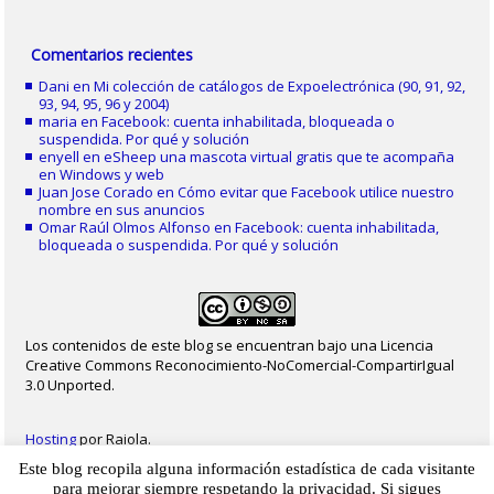
Comentarios recientes
Dani
en
Mi colección de catálogos de Expoelectrónica (90, 91, 92,
93, 94, 95, 96 y 2004)
maria
en
Facebook: cuenta inhabilitada, bloqueada o
suspendida. Por qué y solución
enyell
en
eSheep una mascota virtual gratis que te acompaña
en Windows y web
Juan Jose Corado
en
Cómo evitar que Facebook utilice nuestro
nombre en sus anuncios
Omar Raúl Olmos Alfonso
en
Facebook: cuenta inhabilitada,
bloqueada o suspendida. Por qué y solución
Los contenidos de este blog se encuentran bajo una Licencia
Creative Commons Reconocimiento-NoComercial-CompartirIgual
3.0 Unported.
Hosting
por Raiola.
Este blog recopila alguna información estadística de cada visitante
2023 - Christian Delgado von Eitzen
|
Inicio
|
Contacto
|
Mapa web
|
Aviso legal
para mejorar siempre respetando la privacidad. Si sigues