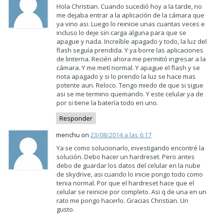
Hola Christian. Cuando sucedió hoy a la tarde, no
me dejaba entrar a la aplicación de la cámara que
ya vino asi. Luego lo reinicie unas cuantas veces e
incluso lo deje sin carga alguna para que se
apague y nada. Increíble apagado y todo, la luz del
flash seguía prendida. Y ya borre las aplicaciones
de linterna. Recién ahora me permitió ingresar a la
cámara. Y me metí normal. Y apague el flash y se
nota apagado y si lo prendo la luz se hace mas
potente aun. Reloco. Tengo miedo de que si sigue
asi se me termino quemando. Y este celular ya de
por si tiene la batería todo en uno.
Responder
menchu on
23/08/2014 a las 6:17
Ya se como solucionarlo, investigando encontré la
solución. Debo hacer un hardreset. Pero antes
debo de guardar los datos del celular en la nube
de skydrive, asi cuando lo inicie pongo todo como
tenia normal. Por que el hardreset hace que el
celular se reinicie por completo. Asi q de una en un
rato me pongo hacerlo. Gracias Christian. Un
gusto.