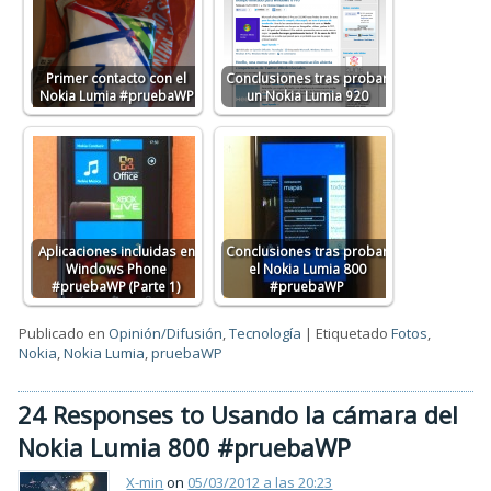
Primer contacto con el
Conclusiones tras probar
Nokia Lumia #pruebaWP
un Nokia Lumia 920
Aplicaciones incluidas en
Conclusiones tras probar
Windows Phone
el Nokia Lumia 800
#pruebaWP (Parte 1)
#pruebaWP
Publicado en
Opinión/Difusión
,
Tecnología
|
Etiquetado
Fotos
,
Nokia
,
Nokia Lumia
,
pruebaWP
24 Responses to Usando la cámara del
Nokia Lumia 800 #pruebaWP
X-min
on
05/03/2012 a las 20:23