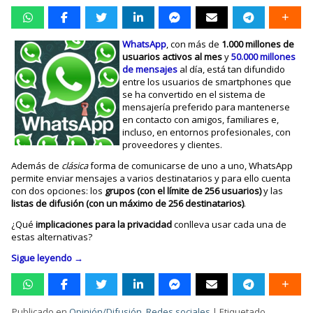
WhatsApp
, con más de
1.000 millones de
usuarios activos al mes
y
50.000 millones
de mensajes
al día, está tan difundido
entre los usuarios de smartphones que
se ha convertido en el sistema de
mensajería preferido para mantenerse
en contacto con amigos, familiares e,
incluso, en entornos profesionales, con
proveedores y clientes.
Además de
clásica
forma de comunicarse de uno a uno, WhatsApp
permite enviar mensajes a varios destinatarios y para ello cuenta
con dos opciones: los
grupos
(con el límite de 256 usuarios)
y las
listas de difusión (con un máximo de 256 destinatarios)
.
¿Qué
implicaciones para la privacidad
conlleva usar cada una de
estas alternativas?
Sigue leyendo
→
Publicado en
Opinión/Difusión
,
Redes sociales
|
Etiquetado