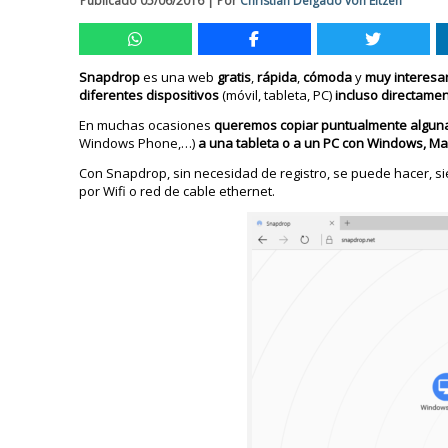
Publicado
05/06/2016
|
Por
Christian Delgado von Eitzen
Snapdrop
es una web
gratis
,
rápida
,
cómoda
y
muy
interesa
diferentes
dispositivos
(móvil, tableta, PC)
incluso
directame
En muchas ocasiones
queremos copiar puntualmente alguna f
Windows Phone,…)
a una tableta o a un PC con Windows, Mac
Con Snapdrop, sin necesidad de registro, se puede hacer, s
por Wifi o red de cable ethernet.