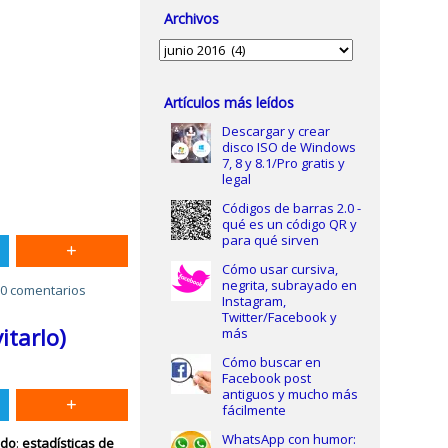
Archivos
Archivos
Artículos más leídos
Descargar y crear
disco ISO de Windows
7, 8 y 8.1/Pro gratis y
legal
Códigos de barras 2.0 -
qué es un código QR y
para qué sirven
Cómo usar cursiva,
negrita, subrayado en
0 comentarios
Instagram,
Twitter/Facebook y
itarlo)
más
Cómo buscar en
Facebook post
antiguos y mucho más
fácilmente
WhatsApp con humor:
odo
:
estadísticas de