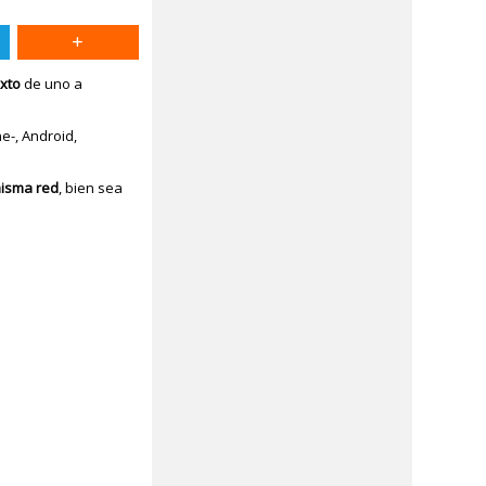
exto
de uno a
e-, Android,
misma red
, bien sea