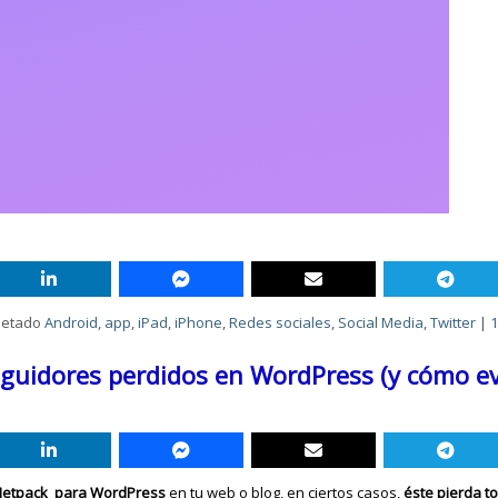
uetado
Android
,
app
,
iPad
,
iPhone
,
Redes sociales
,
Social Media
,
Twitter
|
1
seguidores perdidos en WordPress (y cómo ev
n Jetpack para WordPress
en tu web o blog, en ciertos casos,
éste pierda t