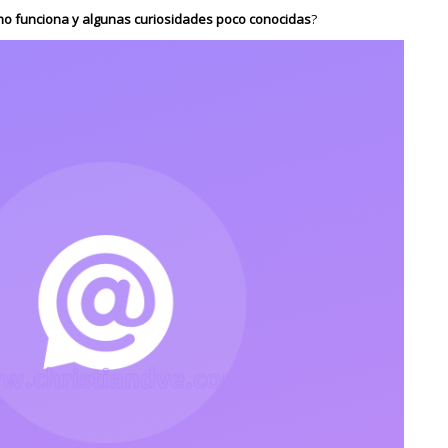
mo funciona y algunas curiosidades poco conocidas
?