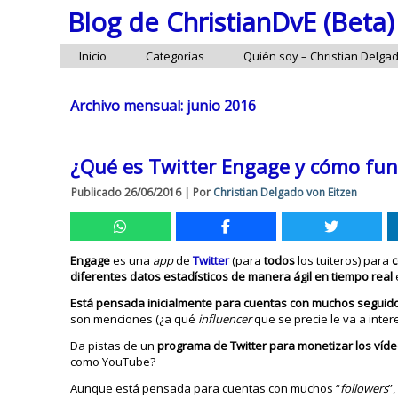
Blog de ChristianDvE (Beta)
Inicio
Categorías
Quién soy – Christian Delga
Archivo mensual:
junio 2016
¿Qué es Twitter Engage y cómo func
Publicado
26/06/2016
|
Por
Christian Delgado von Eitzen
Engage
es una
app
de
Twitter
(para
todos
los tuiteros) para
c
diferentes datos estadísticos de manera ágil en tiempo real
Está pensada inicialmente para cuentas con muchos segui
son menciones (¿a qué
influencer
que se precie le va a inter
Da pistas de un
programa de Twitter para monetizar los víd
como YouTube?
Aunque está pensada para cuentas con muchos “
followers
”