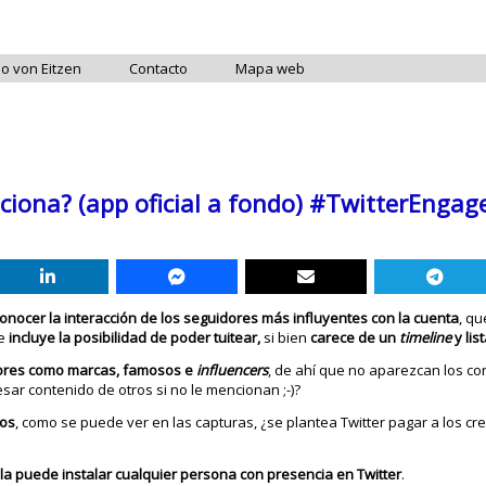
do von Eitzen
Contacto
Mapa web
iona? (app oficial a fondo) #TwitterEngag
onocer la interacción de los seguidores más influyentes con la cuenta
, q
e
incluye la posibilidad de poder tuitear,
si bien
carece de un
timeline
y lis
dores como marcas, famosos e
influencers
, de ahí que no aparezcan los co
esar contenido de otros si no le mencionan ;-)?
eos
, como se puede ver en las capturas, ¿se plantea Twitter pagar a los c
,
la puede instalar cualquier persona con presencia en Twitter
.