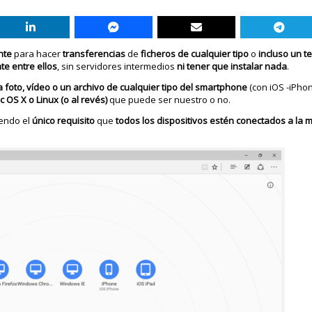
nte
para hacer
transferencias
de
ficheros
de cualquier tipo
o
incluso un t
nte
entre
ellos
, sin servidores intermedios
ni tener que instalar nada
.
oto, vídeo o un archivo de cualquier tipo
del smartphone
(con iOS -iPhon
 OS X o Linux (o al revés)
que puede ser nuestro o no.
iendo el
único requisito
que
todos los dispositivos estén conectados a la 