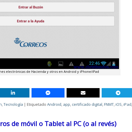
iones electrónicas de Hacienda y otros en Android y iPhone/iPad
n
,
Tecnología
|
Etiquetado
Android
,
app
,
certificado digital
,
FNMT
,
iOS
,
iPad
os de móvil o Tablet al PC (o al revés)