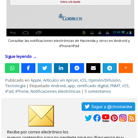
Consultar las notificaciones electrónicas de Hacienda y otros en Android y
iPhone/iPad
Sigue leyendo
→
Publicado en
Apple
,
Artículos en Aproin
,
iOS
,
Opinión/Difusión
,
Tecnología
|
Etiquetado
Android
,
app
,
certificado digital
,
FNMT
,
iOS
,
iPad
,
iPhone
,
Notificaciones electrónicas
|
5 comentarios
Recibe por correo electrónico los
nuevos contenidos para no perderte ninguno (frecuencia muy