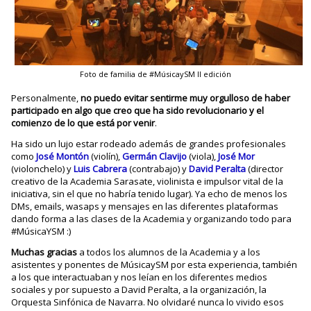
Foto de familia de #MúsicaySM II edición
Personalmente,
no puedo evitar sentirme muy orgulloso de haber
participado en algo que creo que ha sido revolucionario y el
comienzo de lo que está por venir
.
Ha sido un lujo estar rodeado además de grandes profesionales
como
José Montón
(violín),
Germán Clavijo
(viola),
José Mor
(violonchelo) y
Luis Cabrera
(contrabajo) y
David Peralta
(director
creativo de la Academia Sarasate, violinista e impulsor vital de la
iniciativa, sin el que no habría tenido lugar). Ya echo de menos los
DMs, emails, wasaps y mensajes en las diferentes plataformas
dando forma a las clases de la Academia y organizando todo para
#MúsicaYSM :)
Muchas gracias
a todos los alumnos de la Academia y a los
asistentes y ponentes de MúsicaySM por esta experiencia, también
a los que interactuaban y nos leían en los diferentes medios
sociales y por supuesto a David Peralta, a la organización, la
Orquesta Sinfónica de Navarra. No olvidaré nunca lo vivido esos