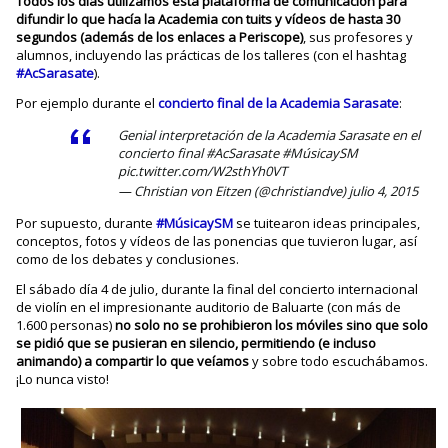
Todos los días utilizamos esta plataforma de comunicación para
difundir lo que hacía la Academia con tuits y vídeos de hasta 30
segundos (además de los enlaces a Periscope)
, sus profesores y
alumnos, incluyendo las prácticas de los talleres (con el hashtag
#AcSarasate
).
Por ejemplo durante el
concierto final de la Academia Sarasate
:
Genial interpretación de la Academia Sarasate en el
concierto final
#AcSarasate
#MúsicaySM
pic.twitter.com/W2sthYh0VT
— Christian von Eitzen (@christiandve)
julio 4, 2015
Por supuesto, durante
#MúsicaySM
se tuitearon ideas principales,
conceptos, fotos y vídeos de las ponencias que tuvieron lugar, así
como de los debates y conclusiones.
El sábado día 4 de julio, durante la final del concierto internacional
de violín en el impresionante auditorio de Baluarte (con más de
1.600 personas)
no solo no se prohibieron los móviles sino que solo
se pidió que se pusieran en silencio, permitiendo (e incluso
animando) a compartir lo que veíamos
y sobre todo escuchábamos.
¡Lo nunca visto!