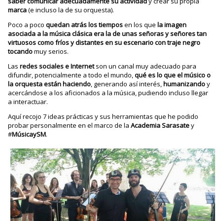
saber comunicar adecuadamente su actividad
y crear su propia
marca
(e incluso la de su orquesta).
Poco a poco
quedan atrás los tiempos
en los que
la imagen
asociada a la música clásica era la de unas señoras y señores tan
virtuosos como fríos y distantes en su escenario con traje negro
tocando
muy serios.
Las
redes sociales e Internet
son un canal muy adecuado para
difundir, potencialmente a todo el mundo,
qué es lo que el músico o
la orquesta están haciendo
, generando así interés,
humanizando
y
acercándose a los aficionados a la música, pudiendo incluso llegar
a interactuar.
Aquí recojo 7 ideas prácticas y sus herramientas que he podido
probar personalmente en el marco de la
Academia Sarasate
y
#
MúsicaySM
.