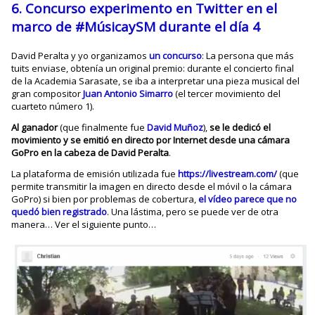
6.
Concurso
experimento en Twitter en el
marco de #MúsicaySM durante el día 4
David Peralta y yo organizamos
un concurso
: La persona que más
tuits enviase, obtenía un original premio: durante el concierto final
de la Academia Sarasate, se iba a interpretar una pieza musical del
gran compositor
Juan Antonio Simarro
(el tercer movimiento del
cuarteto número 1).
Al ganador
(que finalmente fue
David Muñoz
),
se le dedicó el
movimiento y se emitió en directo por Internet desde una cámara
GoPro en la cabeza de David Peralta
.
La plataforma de emisión utilizada fue
https://livestream.com/
(que
permite transmitir la imagen en directo desde el móvil o la cámara
GoPro) si bien por problemas de cobertura,
el vídeo parece que no
quedó bien registrado
. Una lástima, pero se puede ver de otra
manera… Ver el siguiente punto…