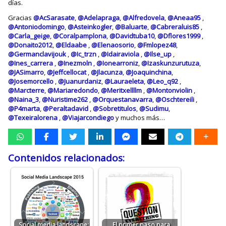
días.
Gracias
@AcSarasate
,
@Adelapraga
,
@Alfredovela
,
@Aneaa95
,
@Antoniodomingo
,
@Asteinkogler
,
@Baluarte
,
@Cabreraluis85
,
@Carla_geige
,
@Coralpamplona
,
@Davidtuba10
,
@Dflores1999
,
@Donaito2012
,
@Eldaabe
,
@Elenaosorio
,
@Fmlopez48
,
@Germanclavijouk
,
@Ic_trzn
,
@Idairaviola
,
@Ilse_up
,
@Ines_carrera
,
@Inezmoln
,
@Ionearroniz
,
@Izaskunzurutuza
,
@JASimarro
,
@Jeffcellocat
,
@Jlacunza
,
@Joaquinchina
,
@Josemorcello
,
@Juanurdaniz
,
@Lauraeleta
,
@Leo_q92
,
@Marcterre
,
@Mariaredondo
,
@Meritxellllm
,
@Montonviolin
,
@Naina_3
,
@Nuristime262
,
@Orquestanavarra
,
@Oschtereili
,
@P4marta
,
@Peraltadavid
,
@Sobretitulos
,
@Sudimu
,
@Texeiralorena
,
@Viajarcondiego
y muchos más…
Contenidos relacionados:
Social media landscape:
El primer paso para