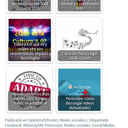
evolución desde 2008
innovar es cuestionarlo
hasta 2015
todo
Cultura 4.0: qué es y
cuáles son sus
características, impacto y
Copia de música legal.
tecnologías
SGAE. Canon.
No sobreviven los más
fuertes, sino los que
Periscope: Cómo
mejor se adaptan al
descargar vídeos
cambio
[Actualizado]
Publicado en
Opinión/Difusión
,
Redes sociales
|
Etiquetado
Facebook
,
MúsicaySM
,
Periscope
,
Redes sociales
,
Social Media
,