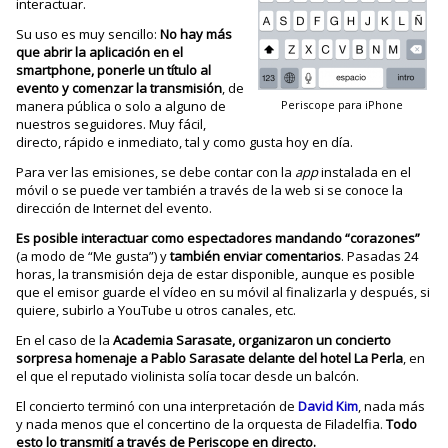
interactuar.
Su uso es muy sencillo:
No hay más
que abrir la aplicación en el
smartphone, ponerle un título al
evento y comenzar la transmisión
, de
manera pública o solo a alguno de
Periscope para iPhone
nuestros seguidores. Muy fácil,
directo, rápido e inmediato, tal y como gusta hoy en día.
Para ver las emisiones, se debe contar con la
app
instalada en el
móvil o se puede ver también a través de la web si se conoce la
dirección de Internet del evento.
Es posible interactuar como espectadores mandando “corazones”
(a modo de “Me gusta”) y
también enviar comentarios
. Pasadas 24
horas, la transmisión deja de estar disponible, aunque es posible
que el emisor guarde el vídeo en su móvil al finalizarla y después, si
quiere, subirlo a YouTube u otros canales, etc.
En el caso de la
Academia Sarasate, organizaron un concierto
sorpresa homenaje a Pablo Sarasate delante del hotel La Perla
, en
el que el reputado violinista solía tocar desde un balcón.
El concierto terminó con una interpretación de
David Kim
, nada más
y nada menos que el concertino de la orquesta de Filadelfia.
Todo
esto lo transmití a través de Periscope en directo.