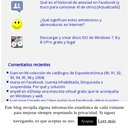
Qué es el historial de amistad en Facebook (y
truco para curiosear el de otros) [Actualizado]
¿Qué significan estos emoticonos y
abreviaturas en Internet?
Descargar y crear disco ISO de Windows 7, 8 y
8.1/Pro gratis y legal
Comentarios recientes
Dani
en
Mi colección de catálogos de Expoelectrónica (90, 91, 92,
93, 94, 95, 96 y 2004)
maria
en
Facebook: cuenta inhabilitada, bloqueada o
suspendida. Por qué y solución
enyell
en
eSheep una mascota virtual gratis que te acompaña
en Windows y web
Juan Jose Corado
en
Cómo evitar que Facebook utilice nuestro
nombre en sus anuncios
Este blog recopila alguna información estadística de cada visitante
Omar Raúl Olmos Alfonso
en
Facebook: cuenta inhabilitada,
para mejorar siempre respetando la privacidad. Si sigues
bloqueada o suspendida. Por qué y solución
navegando, es que aceptas su uso.
Leer más
Aceptar