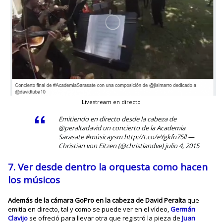
Livestream en directo
Emitiendo en directo desde la cabeza de
@peraltadavid
un concierto de la Academia
Sarasate
#músicaysm
http://t.co/eYgkfn75ll
—
Christian von Eitzen (@christiandve)
julio 4, 2015
7. Ver desde dentro la orquesta como hacen
los músicos
Además de la cámara GoPro en la cabeza de David Peralta
que
emitía en directo, tal y como se puede ver en el vídeo,
Germán
Clavijo
se ofreció para llevar otra que registró la pieza de
Juan