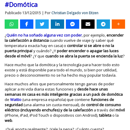
#Domótica
Publicado
13/12/2015
|
Por
Christian Delgado von Eitzen
¿
Quién no ha soñado alguna vez con poder
, por ejemplo,
encender
la calefacción a distancia
cuando vuelve de viaje (y saber qué
temperatura exacta hay en casa) o
controlar si se abre o no la
puerta principa
l y cuándo? ¿Y
poder encender o apagar las luces
desde el móvil
? ¿Y que
cuando se abra la puerta se encienda la luz
?
Hace mucho que la domótica y la tecnología para hacer todo esto
existe y está disponible para todo el mundo, si bien por utilidad,
precio o desconocimiento no se ha hecho muy popular todavía.
Hace muchos años que personalmente tengo ganas de poder
aplicar a mi vida diaria estas funciones y
desde hace unas
semanas mi casa es más inteligente gracias a un pack de domótica
de
Wattio
(una empresa española) que contiene
funciones de
seguridad
(una alarma sin cuota mensual), de
control de consumo
eléctrico (incluyendo enchufes) y de la calefacción
a través del
móvil
(iPhone, iPad, iPod Touch o dispositivos con Android),
tableta
o la
web
.
¿Qué aporta realmente? ¿Vale la pena? ¿Cuánto cuesta?