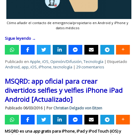
Cómo añadir el contacto de emergencia/propietario en Android y iPhone y
datos médicos
Sigue leyendo
→
Publicado en
Apple
,
iOS
,
Opinión/Difusión
,
Tecnología
|
Etiquetado
Android
,
app
,
iOS
,
iPhone
,
tecnología
|
29 comentarios
MSQRD: app oficial para crear
divertidos selfies y velfies iPhone iPad
Android [Actualizado]
Publicado
06/03/2016
|
Por
Christian Delgado von Eitzen
MSQRD es una
app
gratis para iPhone, iPad y iPod Touch (iOS) y