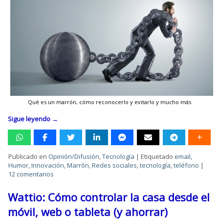
Qué es un marrón, cómo reconocerlo y evitarlo y mucho más
Sigue leyendo
→
Publicado en
Opinión/Difusión
,
Tecnología
|
Etiquetado
email
,
Humor
,
Innovación
,
Marrón
,
Redes sociales
,
tecnología
,
teléfono
|
12 comentarios
Wattio: Cómo controlar la casa desde el
móvil, web o tableta (y ahorrar)