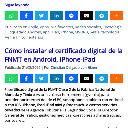
Sigue leyendo
→
Publicado en
Apple
,
Apps
,
Mis favoritos
,
Redes sociales
,
Tecnología
|
Etiquetado
Android
,
app
,
iPad
,
iPhone
,
MSQRD
,
Selfie
,
tecnología
,
Velfie
|
4 comentarios
Cómo instalar el certificado digital de la
FNMT en Android, iPhone-iPad
Publicado
21/02/2016
|
Por
Christian Delgado von Eitzen
El
certificado digital de la FNMT Clase 2 de la Fábrica Nacional de
Moneda y Timbre
es una valiosa herramienta (gratuita) para
acceder por Internet desde el PC, smartphone o tableta con Android
o con iOS -iPhone, iPad, iPad mini y iPod touch- a ciertos servicios
privados
de la Agencia Tributaria, la Seguridad Social, la Dirección
General de Tráfico, gestiones médicas, cuestiones administrativas,
bancos, etc.