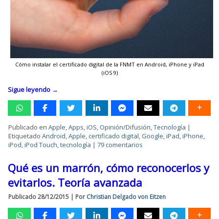
Cómo instalar el certificado digital de la FNMT en Android, iPhone y iPad
(iOS 9)
Sigue leyendo
→
Publicado en
Apple
,
Apps
,
iOS
,
Opinión/Difusión
,
Tecnología
|
Etiquetado
Android
,
Apple
,
certificado digital
,
Google
,
iPad
,
iPhone
,
iPod
,
iPod Touch
,
tecnología
|
79 comentarios
Qué es un marrón, cómo reconocerlos y
evitarlos. Teoría avanzada
Publicado
28/12/2015
|
Por
Christian Delgado von Eitzen