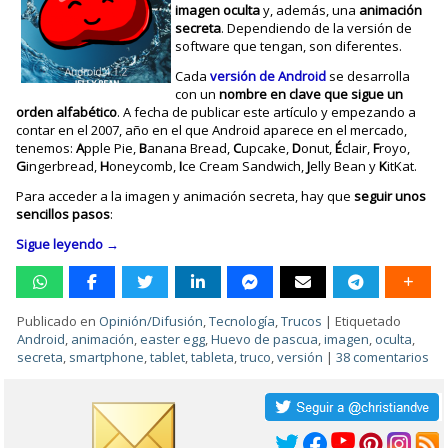
imagen oculta
y, además, una
animación
secreta
. Dependiendo de la versión de
software que tengan, son diferentes.
Cada
versión de Android
se desarrolla
con un
nombre en clave que sigue un
orden alfabético
. A fecha de publicar este artículo y empezando a
contar en el 2007, año en el que Android aparece en el mercado,
tenemos:
A
pple Pie,
B
anana Bread,
C
upcake,
D
onut,
É
clair,
F
royo,
G
ingerbread,
H
oneycomb,
I
ce Cream Sandwich,
J
elly Bean y
K
itKat.
Para acceder a la imagen y animación secreta, hay que
seguir unos
sencillos pasos
:
Sigue leyendo
→
Publicado en
Opinión/Difusión
,
Tecnología
,
Trucos
|
Etiquetado
Android
,
animación
,
easter egg
,
Huevo de pascua
,
imagen
,
oculta
,
secreta
,
smartphone
,
tablet
,
tableta
,
truco
,
versión
|
38 comentarios