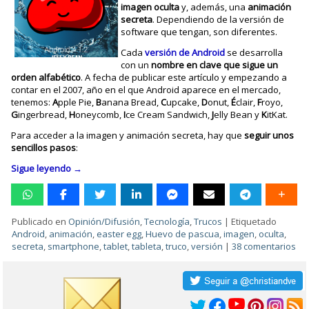
imagen oculta
y, además, una
animación
secreta
. Dependiendo de la versión de
software que tengan, son diferentes.
Cada
versión de Android
se desarrolla
con un
nombre en clave que sigue un
orden alfabético
. A fecha de publicar este artículo y empezando a
contar en el 2007, año en el que Android aparece en el mercado,
tenemos:
A
pple Pie,
B
anana Bread,
C
upcake,
D
onut,
É
clair,
F
royo,
G
ingerbread,
H
oneycomb,
I
ce Cream Sandwich,
J
elly Bean y
K
itKat.
Para acceder a la imagen y animación secreta, hay que
seguir unos
sencillos pasos
:
Sigue leyendo
→
Publicado en
Opinión/Difusión
,
Tecnología
,
Trucos
|
Etiquetado
Android
,
animación
,
easter egg
,
Huevo de pascua
,
imagen
,
oculta
,
secreta
,
smartphone
,
tablet
,
tableta
,
truco
,
versión
|
38 comentarios