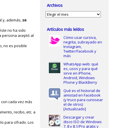
Archivos
Archivos
al y, además,
se
Artículos más leídos
éste no ha sido
a persona aceptó al
Cómo usar cursiva,
negrita, subrayado en
o, no es posible
Instagram,
Twitter/Facebook y
más
WhatsApp web: qué
es, usos y para qué
sirve en iPhone,
Android, Windows
Phone y BlackBerry
Qué es el historial de
amistad en Facebook
(y truco para curiosear
én con cada vez más
el de otros)
[Actualizado]
mento, recibo, etc. a
Descargar y crear
disco ISO de Windows
lo para cifrado. Los
7, 8 y 8.1/Pro gratis y