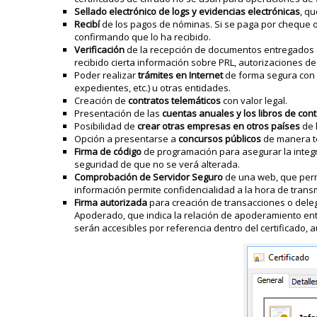
Sellado electrónico de logs y evidencias electrónicas
, q
Recibí
de los pagos de nóminas. Si se paga por cheque o
confirmando que lo ha recibido.
Verificación
de la recepción de documentos entregados al
recibido cierta información sobre PRL, autorizaciones de
Poder realizar
trámites en Internet
de forma segura con l
expedientes, etc.) u otras entidades.
Creación de
contratos telemáticos
con valor legal.
Presentación de las
cuentas anuales y los libros de cont
Posibilidad de
crear otras empresas en otros países
de l
Opción a presentarse a
concursos públicos
de manera t
Firma de código
de programación para asegurar la integrid
seguridad de que no se verá alterada.
Comprobación de Servidor Seguro
de una web, que permit
información permite confidencialidad a la hora de transmi
Firma autorizada
para creación de transacciones o deleg
Apoderado, que indica la relación de apoderamiento entre
serán accesibles por referencia dentro del certificado, 