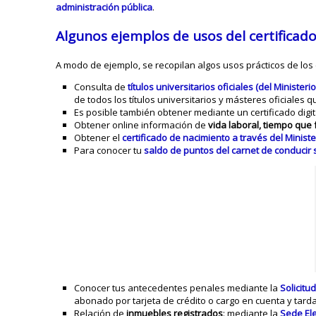
administración pública
.
Algunos ejemplos de usos del certificado
A modo de ejemplo, se recopilan algos usos prácticos de los 
Consulta de
títulos universitarios oficiales (del Ministe
de todos los títulos universitarios y másteres oficiales q
Es posible también obtener mediante un certificado digit
Obtener online información de
vida laboral, tiempo que f
Obtener el
certificado de nacimiento a través del Minister
Para conocer tu
saldo de puntos del carnet de conducir 
Conocer tus antecedentes penales mediante la
Solicitu
abonado por tarjeta de crédito o cargo en cuenta y tard
Relación de
inmuebles registrados
: mediante la
Sede Ele