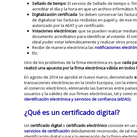
Sellado de tiempo:
El servicio de Sellado de tiempo o
Tim
acreditar el día y la hora en que un archivo informático f
Digitalización certificada
: Se deben conservar las factur
de digitalizar las facturas recibidas en papel y, de ese
autorizado por la AEAT y un certificado.
Votaciones electrónicas
: que se pueden realizar mediante
documento acreditativo para identificar al votante. El vot
ideal poder votar telemáticamente y realizar otros proc
Recibir de manera electrónica las
notificaciones electrón
Etc.
Uno de los problemas de la firma electrónica es que
cada pa
realizó una apuesta por la firma electrónica válida en todos
En agosto de 2014 se aprobó el nuevo marco, denominado
e
transacciones electrónicas en la Unión Europea, con la inten
el comercio electrónico, eliminando las barreras entre países
usuarios y la validez de sus firmas electrónicas, tal y como
identificación electrónica y servicios de confianza (eIDAS)
.
¿Qué es un certificado digital?
Un
certificado digital
o
certificado electrónico
consiste en un 
servicios de certificación
debidamente reconocido, de tal man
identificación digital y para la generación de la firma electróni