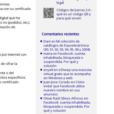
legal
encias.
a con su certificado
Códigos de barras 2.0 -
qué es un código QR y
igital que ha
para qué sirven
 no (pedidos, etc.).
ntación de
Comentarios recientes
Dani
en
Mi colección de
catálogos de Expoelectrónica
(90, 91, 92, 93, 94, 95, 96 y 2004)
maria
en
Facebook: cuenta
n por Internet con
inhabilitada, bloqueada o
suspendida. Por qué y
de cifrar la
solución
enyell
en
eSheep una mascota
nte o del
virtual gratis que te acompaña
entos específicos
en Windows y web
 certificado.
Juan Jose Corado
en
Cómo
evitar que Facebook utilice
nuestro nombre en sus
anuncios
Omar Raúl Olmos Alfonso
en
Facebook: cuenta inhabilitada,
bloqueada o suspendida. Por
qué y solución