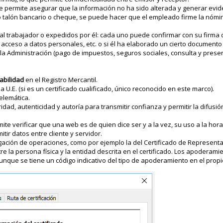
ue permite asegurar que la información no ha sido alterada y generar evid
 talón bancario o cheque, se puede hacer que el empleado firme la nómin
 trabajador o expedidos por él: cada uno puede confirmar con su firma d
 acceso a datos personales, etc. o si él ha elaborado un cierto documento o
a Administración (pago de impuestos, seguros sociales, consulta y prese
abilidad
en el Registro Mercantil.
a U.E. (si es un certificado cualificado, único reconocido en este marco).
elemática.
ad, autenticidad y autoría para transmitir confianza y permitir la difusió
e verificar que una web es de quien dice ser y a la vez, su uso a la hora 
tir datos entre cliente y servidor.
ación de operaciones, como por ejemplo la del Certificado de Representa
 la persona física y la entidad descrita en el certificado. Los apoderami
aunque se tiene un código indicativo del tipo de apoderamiento en el propio