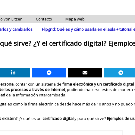
do von Eitzen
Contacto
Mapa web
arlos y cambiarlos
Flipgrid: Qué es y cómo usarla en el aula + tutoria
qué sirve? ¿Y el certificado digital? Ejemplo
 persona
, contar con un sistema de
firma electrónica y un certificado digit
de los procesos a través de Internet
, pudiendo hacerse estos de manera 
dad
de la información intercambiada.
os digitales como la firma electrónica desde hace más de 10 años y no pued
s existen
? ¿Y qué es un
certificado digital
y para qué sirve?
Ejemplos de us