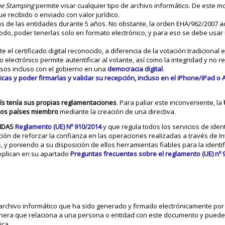
e Stamping
permite visar cualquier tipo de archivo informático. De este 
ue recibido o enviado con valor jurídico.
as de las entidades durante 5 años. No obstante, la orden EHA/962/2007 ad
 modo, poder tenerlas solo en formato electrónico, y para eso se debe usar
 el certificado digital reconocido, a diferencia de la votación tradicional e
o electrónico permite autentificar al votante, así como la integridad y no r
esos incluso con el gobierno en una
democracia digital
.
icas y poder firmarlas y validar su recepción, incluso en el iPhone/iPad o 
ís tenía sus propias reglamentaciones
. Para paliar este inconveniente, la
 los países miembro
mediante la creación de una directiva.
IDAS
Reglamento (UE) Nº 910/2014
y que regula todos los servicios de ident
ción de reforzar la confianza en las operaciones realizadas a través de In
, y poniendo a su disposición de ellos herramientas fiables para la identif
 explican en su apartado
Preguntas frecuentes sobre el reglamento (UE) nº
archivo informático que ha sido generado y firmado electrónicamente po
era que relaciona a una persona o entidad con este documento y puede 
ca.​