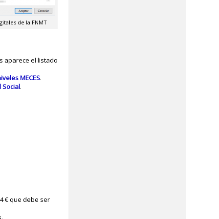
igitales de la FNMT
s aparece el listado
niveles MECES
.
 Social
.
74 € que debe ser
s.