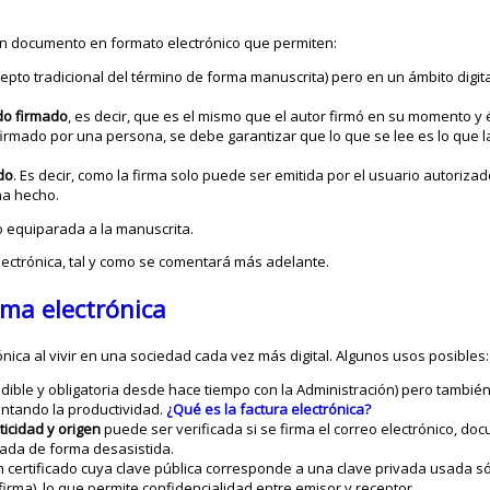
un documento en formato electrónico que permiten:
ncepto tradicional del término de forma manuscrita) pero en un ámbito digit
do firmado
, es decir, que es el mismo que el autor firmó en su momento y 
rmado por una persona, se debe garantizar que lo que se lee es lo que l
do
. Es decir, como la firma solo puede ser emitida por el usuario autorizad
ha hecho.
o equiparada a la manuscrita.
electrónica, tal y como se comentará más adelante.
rma electrónica
nica al vivir en una sociedad cada vez más digital. Algunos usos posibles:
dible y obligatoria desde hace tiempo con la Administración) pero tambi
ntando la productividad.
¿Qué es la factura electrónica?
ticidad y origen
puede ser verificada si se firma el correo electrónico, docu
zada de forma desasistida.
un certificado cuya clave pública corresponde a una clave privada usada só
irma), lo que permite confidencialidad entre emisor y receptor.