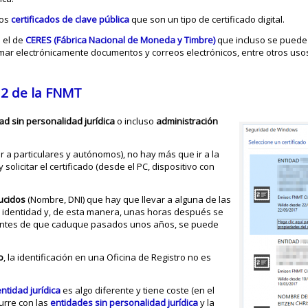
los
certificados de clave pública
que son un tipo de certificado digital.
s el de
CERES (Fábrica Nacional de Moneda y Timbre)
que incluso se pued
rmar electrónicamente documentos y correos electrónicos, entre otros us
e 2 de la FNMT
ad sin personalidad jurídica
o incluso
administración
r a particulares y autónomos), no hay más que ir a la
y solicitar el certificado (desde el PC, dispositivo con
ucidos
(Nombre, DNI) que hay que llevar a alguna de las
 identidad y, de esta manera, unas horas después se
, antes de que caduque pasados unos años, se puede
o
, la identificación en una Oficina de Registro no es
entidad jurídica
es algo diferente y tiene coste (en el
urre con las
entidades sin personalidad jurídica
y la