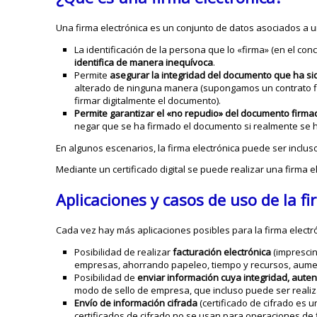
Una firma electrónica es un conjunto de datos asociados a 
La identificación de la persona que lo «firma» (en el co
identifica de manera inequívoca
.
Permite
asegurar la integridad del documento que ha si
alterado de ninguna manera (supongamos un contrato fi
firmar digitalmente el documento).
Permite garantizar el «no repudio» del documento firma
negar que se ha firmado el documento si realmente se 
En algunos escenarios, la firma electrónica puede ser inclus
Mediante un certificado digital se puede realizar una firma 
Aplicaciones y casos de uso de la fi
Cada vez hay más aplicaciones posibles para la firma electró
Posibilidad de realizar
facturación electrónica
(imprescin
empresas, ahorrando papeleo, tiempo y recursos, aume
Posibilidad de
enviar información cuya integridad, auten
modo de sello de empresa, que incluso puede ser reali
Envío de información cifrada
(certificado de cifrado es 
certificados de cifrado no se usan para operaciones de f