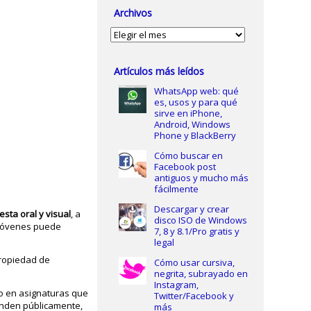
Archivos
Archivos
Artículos más leídos
WhatsApp web: qué
es, usos y para qué
sirve en iPhone,
Android, Windows
Phone y BlackBerry
Cómo buscar en
Facebook post
antiguos y mucho más
fácilmente
Descargar y crear
sta oral y visual
, a
disco ISO de Windows
s jóvenes puede
7, 8 y 8.1/Pro gratis y
legal
ropiedad de
Cómo usar cursiva,
negrita, subrayado en
Instagram,
ro en asignaturas que
Twitter/Facebook y
unden públicamente,
más