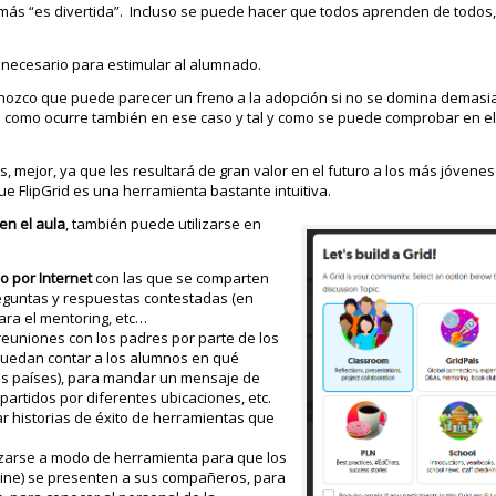
s “es divertida”. Incluso se puede hacer que todos aprenden de todos,
 necesario para estimular al alumnado.
nozco que puede parecer un freno a la adopción si no se domina demasia
o como ocurre también en ese caso y tal y como se puede comprobar en el
, mejor, ya que les resultará de gran valor en el futuro a los más jóvene
 FlipGrid es una herramienta bastante intuitiva.
en el aula
, también puede utilizarse en
o por Internet
con las que se comparten
reguntas y respuestas contestadas (en
para el mentoring, etc…
euniones con los padres por parte de los
 puedan contar a los alumnos en qué
ros países), para mandar un mensaje de
partidos por diferentes ubicaciones, etc.
ar historias de éxito de herramientas que
izarse a modo de herramienta para que los
line) se presenten a sus compañeros, para