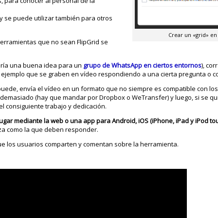
s, para conocer al personal de la
 y se puede utilizar también para otros
Crear un «grid» en
herramientas que no sean FlipGrid se
ería una buena idea para un
grupo de WhatsApp en ciertos entornos
), cor
por ejemplo que se graben en vídeo respondiendo a una cierta pregunta o 
 puede, envía el vídeo en un formato que no siempre es compatible con l
a demasiado (hay que mandar por Dropbox o WeTransfer) y luego, si se qu
el consiguiente trabajo y dedicación.
 lugar mediante la web o una app para Android, iOS (iPhone, iPad y iPod to
anza como la que deben responder.
ue los usuarios comparten y comentan sobre la herramienta.