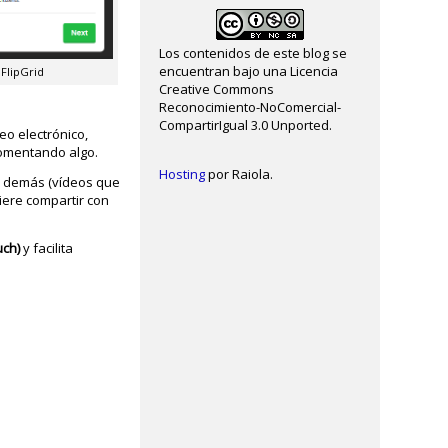
Los contenidos de este blog se
encuentran bajo una Licencia
 FlipGrid
Creative Commons
Reconocimiento-NoComercial-
CompartirIgual 3.0 Unported.
reo electrónico,
comentando algo.
Hosting
por Raiola.
os demás (vídeos que
iere compartir con
uch)
y facilita