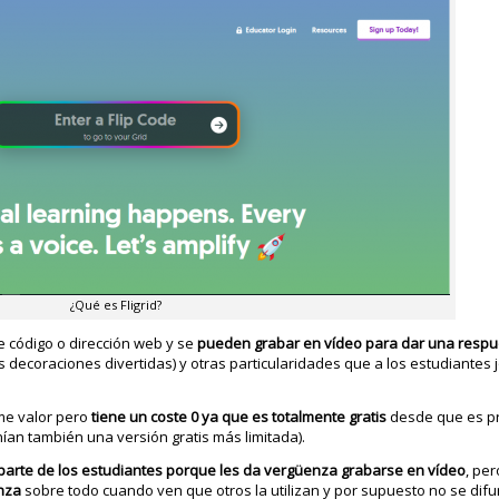
¿Qué es Fligrid?
se código o dirección web y se
pueden grabar en vídeo para dar una respue
as decoraciones divertidas) y otras particularidades que a los estudiante
rme valor pero
tiene un coste 0 ya que es totalmente gratis
desde que es p
ían también una versión gratis más limitada).
 parte de los estudiantes porque les da vergüenza grabarse en vídeo
, pe
nza
sobre todo cuando ven que otros la utilizan y por supuesto no se dif