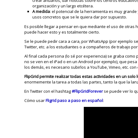
crear anuarios, dar noticias sobre los centros educativo
organización y un largo etcétera.
A medida
: el potencial de la herramienta es muy grande
usos concretos que se le quiera dar por supuesto.
Es posible llegar a pensar en que mediante el uso de otras 
puede hacer esto y es totalmente cierto.
Se le puede pedir cara a cara, por WhatsApp (por ejemplo s
Twitter, etc. a los estudiantes o a compañeros de trabajo 
Al final cada persona (lo sé por experiencia) se graba como
no se ven en el iPad o en un Android por ejemplo), que pes
los demás, es necesario subirlos a YouTube, Vimeo, etc. con 
FlipGrid permite realizar todas estas actividades en un solo
enormemente la tarea a todas las partes, tanto la que la l
En Twitter con el hashtag
#FlipGridForever
se puede ver lo q
Cómo usar
Fligrid paso a paso en español
: