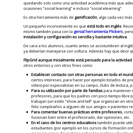
quedando solo como una actividad académica más que ademá
ocasiones “social learning” e incluso “social elearning”.
Es otra herramienta más de
gamificación
, algo cada vez más
Un pequeño inconveniente es que
está todo en inglés
. Reco
mismo también pasa con la
genial herramienta Plickers
, per
instalación y configuración es sencilla y bastante intuitiva
.
De cara a los alumnos, cuanto antes se acostumbren al inglés
ya deberían manejarse con soltura. Además hay que decir que
FlipGrid aunque inicialmente está pensado para la actividad 
otros entornos y con otros fines como:
Establecer contacto con otras personas en todo el mund
ciertos intereses, para hacer por ejemplo listados de p
vídeo) por especialistas en su campo, clubs de lectura, 
Para su utilización por parte de familias
para mantener r
profesores, para que los padres con poco tiempo libre
trabajan (un estilo “show and tell” que organizan en ot
feliz cumpleaños a alguien de sus amigos o parientes re
Para comentar buenas prácticas entre profesores
, cont
fucionan bien entre el profesorado, dar opiniones, etc.
En el caso de los centros educativos
también puede util
estudiantes (por ejemplo en los cursos de formación on