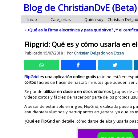
Blog de ChristianDvE (Beta)
Inicio
Categorías
Quién soy – Christian Delga
«
¿Qué es la Firma electrónica y para qué sirve? ¿Y el certific
Flipgrid: Qué es y cómo usarla en el
Publicado
15/07/2018
|
Por
Christian Delgado von Eitzen
FlipGrid
es una aplicación online gratis
(aún no está en españ
cortos
fáciles de hacer de hasta 5 minutos que pueden ser vist
Se puede
utilizar en clase o en otros entornos
(grupos de ami
vídeos cortos y fáciles de hacer por parte de los propios us
A pesar de estar solo en inglés, FlipGrid, explicada paso a pa
estudiantes/alumnos y participantes en general ya que es mu
¿
Qué es FlipGrid
en detalle, cómo darse de alta y usarla paso