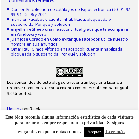
Comentarios recientes
Dani
en
Mi colección de catálogos de Expoelectrónica (90, 91, 92,
93, 94, 95, 96 y 2004)
maria
en
Facebook: cuenta inhabilitada, bloqueada o
suspendida. Por qué y solución
enyell
en
eSheep una mascota virtual gratis que te acompaña
en Windows y web
Juan Jose Corado
en
Cómo evitar que Facebook utilice nuestro
nombre en sus anuncios
Omar Raúl Olmos Alfonso
en
Facebook: cuenta inhabilitada,
bloqueada o suspendida. Por qué y solución
Los contenidos de este blog se encuentran bajo una Licencia
Creative Commons Reconocimiento-NoComercial-CompartirIgual
3.0 Unported.
Hosting
por Raiola.
Este blog recopila alguna información estadística de cada visitante
2023 - Christian Delgado von Eitzen
|
Inicio
|
Contacto
|
Mapa web
|
Aviso legal
para mejorar siempre respetando la privacidad. Si sigues
|
Privacidad
|
Cookies
navegando, es que aceptas su uso.
Leer más
Aceptar