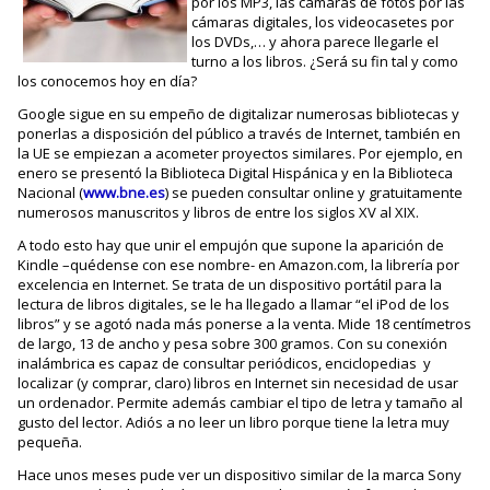
por los MP3, las cámaras de fotos por las
cámaras digitales, los videocasetes por
los DVDs,… y ahora parece llegarle el
turno a los libros. ¿Será su fin tal y como
los conocemos hoy en día?
Google sigue en su empeño de digitalizar numerosas bibliotecas y
ponerlas a disposición del público a través de Internet, también en
la UE se empiezan a acometer proyectos similares. Por ejemplo, en
enero se presentó la Biblioteca Digital Hispánica y en la Biblioteca
Nacional (
www.bne.es
) se pueden consultar online y gratuitamente
numerosos manuscritos y libros de entre los siglos XV al XIX.
A todo esto hay que unir el empujón que supone la aparición de
Kindle –quédense con ese nombre- en Amazon.com, la librería por
excelencia en Internet. Se trata de un dispositivo portátil para la
lectura de libros digitales, se le ha llegado a llamar “el iPod de los
libros” y se agotó nada más ponerse a la venta. Mide 18 centímetros
de largo, 13 de ancho y pesa sobre 300 gramos. Con su conexión
inalámbrica es capaz de consultar periódicos, enciclopedias y
localizar (y comprar, claro) libros en Internet sin necesidad de usar
un ordenador. Permite además cambiar el tipo de letra y tamaño al
gusto del lector. Adiós a no leer un libro porque tiene la letra muy
pequeña.
Hace unos meses pude ver un dispositivo similar de la marca Sony