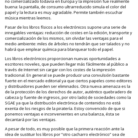
no comercializado todavía en Europa y la impresión fue realmente
buena: la pantalla, de consumo ultrarreducido simula el color del
papel y la lectura es muy agradable. Permite también escuchar
música mientras leemos.
Pasar de los libros físicos a los electrónicos supone una serie de
innegables ventajas: reducción de costes en la edición, transporte y
comercialización de los mismos, sin olvidar las ventajas para el
medio ambiente: miles de árboles no tendrán que ser talados y no
habrá que emplear química para blanquear todo el papel.
Los libros electrónicos proporcionan nuevas oportunidades a
escritores noveles, que pueden llegar más fácilmente al público a
través de Internet sin cargar con los costes de la impresión
tradicional. En general se puede producir una convulsión bastante
fuerte en el mercado editorial ya que ciertos papeles como editores
y distribuidores pueden ser eliminados. Otra nueva amenaza es la
de la protección de los derechos de autor, auténtico quebradero de
cabeza (y fuente de ingresos, por otro lado) de sociedades como la
SGAE ya que la distribución electrónica de contenidos no está
exenta de los riesgos de la piratería. Estoy convencido de que si
ponemos ventajas e inconvenientes en una balanza, ésta se
decantará por las ventajas.
A pesar de todo, es muy posible que la primera reacción ante la
idea de sustituir los libros por “otro cacharro electrónico” sea de