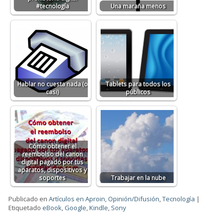
#tecnología
Una maraña menos
Hablar no cuesta nada (o
Tablets para todos los
casi)
públicos
Cómo obtener el
reembolso del canon
digital pagado por tus
aparatos, dispositivos y
soportes
Trabajar en la nube
Publicado en
Artículos en Aproin
,
Opinión/Difusión
,
Tecnología
|
Etiquetado
eBook
,
Google
,
Kindle
,
Sony