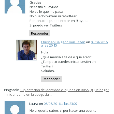
Gracias
Necesito su ayuda
No se lo que me pasa
No puedo twittear ni retwittear
Por tanto no puedo entrar en @ayuda
Si puedo ver Twitters
Responder
Christian Delgado von Eitzen
on
03/04/2016
a las 20:15
Hola
¿Qué mensaje te da o qué error?
¿Tampoco puedes iniciar sesión en
Twitter?
Saludos.
Responder
Pingback:
Suplantación de Identidad e Injurias en RRSS, ¿Qué hago?
– iniciandome en la abogacía…
Laura on
06/06/2016 a las 23:07
Hola, quería saber, si por hacer una cuenta