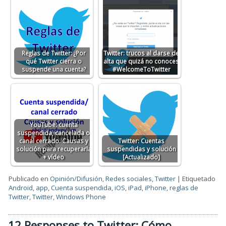
Reglas de Twitter: ¿Por
Twitter: trucos al darse de
qué Twitter cierra o
alta que quizá no conoces
suspende una cuenta?
#WelcomeToTwitter
YouTube: cuenta
suspendida, cancelada o
canal cerrado. Causas y
Twitter: Cuentas
solución para recuperarla
suspendidas y solución
+ vídeo
[Actualizado]
Publicado en
Opinión/Difusión
,
Redes sociales
,
Twitter
|
Etiquetado
Android
,
app
,
Cuenta suspendida
,
iOS
,
iPad
,
iPhone
,
reglas de
Twitter
,
Twitter
,
Windows Phone
12 Responses to Twitter: Cómo