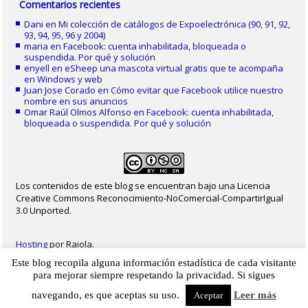
Comentarios recientes
Dani
en
Mi colección de catálogos de Expoelectrónica (90, 91, 92,
93, 94, 95, 96 y 2004)
maria
en
Facebook: cuenta inhabilitada, bloqueada o
suspendida. Por qué y solución
enyell
en
eSheep una mascota virtual gratis que te acompaña
en Windows y web
Juan Jose Corado
en
Cómo evitar que Facebook utilice nuestro
nombre en sus anuncios
Omar Raúl Olmos Alfonso
en
Facebook: cuenta inhabilitada,
bloqueada o suspendida. Por qué y solución
Los contenidos de este blog se encuentran bajo una Licencia
Creative Commons Reconocimiento-NoComercial-CompartirIgual
3.0 Unported.
Hosting
por Raiola.
Este blog recopila alguna información estadística de cada visitante
2023 - Christian Delgado von Eitzen
|
Inicio
|
Contacto
|
Mapa web
|
Aviso legal
para mejorar siempre respetando la privacidad. Si sigues
|
Privacidad
|
Cookies
navegando, es que aceptas su uso.
Leer más
Aceptar