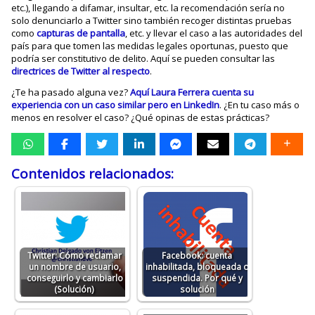
etc.), llegando a difamar, insultar, etc. la recomendación sería no
solo denunciarlo a Twitter sino también recoger distintas pruebas
como
capturas de pantalla
, etc. y llevar el caso a las autoridades del
país para que tomen las medidas legales oportunas, puesto que
podría ser constitutivo de delito. Aquí se pueden consultar las
directrices de Twitter al respecto
.
¿Te ha pasado alguna vez?
Aquí Laura Ferrera cuenta su
experiencia con un caso similar pero en LinkedIn
. ¿En tu caso más o
menos en resolver el caso? ¿Qué opinas de estas prácticas?
Contenidos relacionados:
Twitter: Cómo reclamar
Facebook: cuenta
un nombre de usuario,
inhabilitada, bloqueada o
conseguirlo y cambiarlo
suspendida. Por qué y
(Solución)
solución