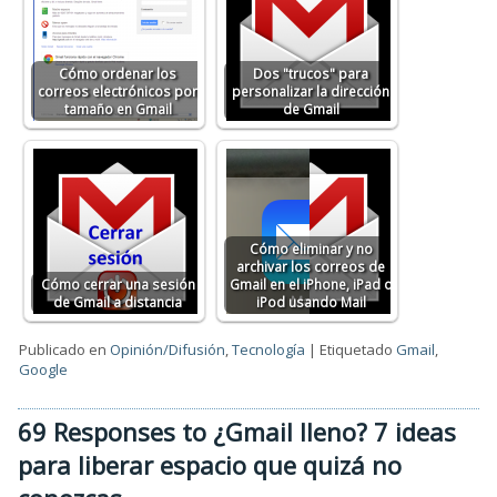
Cómo ordenar los
Dos "trucos" para
correos electrónicos por
personalizar la dirección
tamaño en Gmail
de Gmail
Cómo eliminar y no
archivar los correos de
Cómo cerrar una sesión
Gmail en el iPhone, iPad o
de Gmail a distancia
iPod usando Mail
Publicado en
Opinión/Difusión
,
Tecnología
|
Etiquetado
Gmail
,
Google
69 Responses to ¿Gmail lleno? 7 ideas
para liberar espacio que quizá no