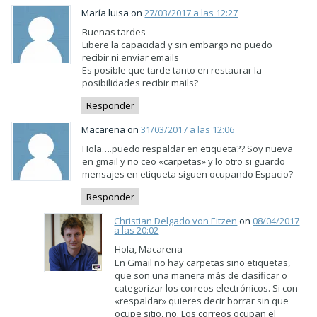
María luisa on
27/03/2017 a las 12:27
Buenas tardes
Libere la capacidad y sin embargo no puedo
recibir ni enviar emails
Es posible que tarde tanto en restaurar la
posibilidades recibir mails?
Responder
Macarena on
31/03/2017 a las 12:06
Hola….puedo respaldar en etiqueta?? Soy nueva
en gmail y no ceo «carpetas» y lo otro si guardo
mensajes en etiqueta siguen ocupando Espacio?
Responder
Christian Delgado von Eitzen
on
08/04/2017
a las 20:02
Hola, Macarena
En Gmail no hay carpetas sino etiquetas,
que son una manera más de clasificar o
categorizar los correos electrónicos. Si con
«respaldar» quieres decir borrar sin que
ocupe sitio, no. Los correos ocupan el