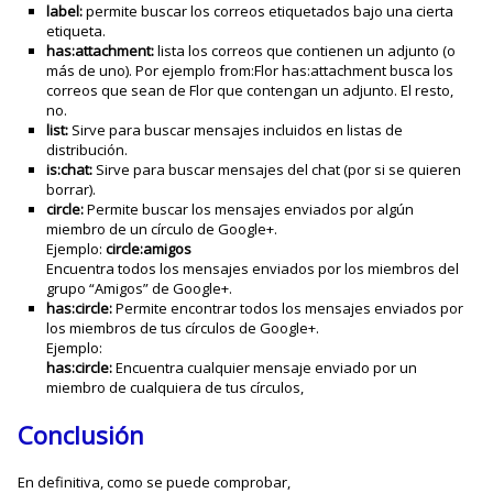
label:
permite buscar los correos etiquetados bajo una cierta
etiqueta.
has:attachment:
lista los correos que contienen un adjunto (o
más de uno). Por ejemplo from:Flor has:attachment busca los
correos que sean de Flor que contengan un adjunto. El resto,
no.
list
:
Sirve para buscar mensajes incluidos en listas de
distribución.
is:chat:
Sirve para buscar mensajes del chat (por si se quieren
borrar).
circle:
Permite buscar los mensajes enviados por algún
miembro de un círculo de Google+.
Ejemplo:
circle:amigos
Encuentra todos los mensajes enviados por los miembros del
grupo “Amigos” de Google+.
has:circle:
Permite encontrar todos los mensajes enviados por
los miembros de tus círculos de Google+.
Ejemplo:
has:circle:
Encuentra cualquier mensaje enviado por un
miembro de cualquiera de tus círculos,
Conclusión
En definitiva, como se puede comprobar,