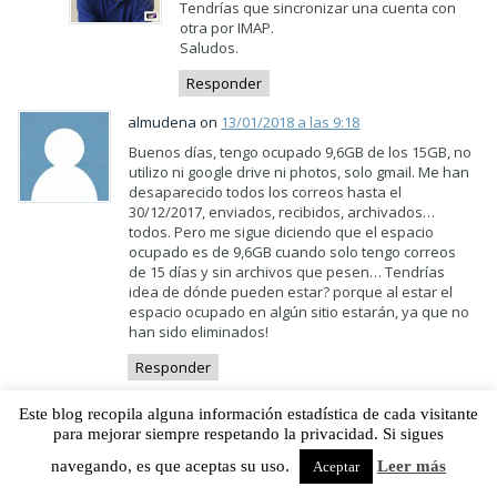
Tendrías que sincronizar una cuenta con
otra por IMAP.
Saludos.
Responder
almudena on
13/01/2018 a las 9:18
Buenos días, tengo ocupado 9,6GB de los 15GB, no
utilizo ni google drive ni photos, solo gmail. Me han
desaparecido todos los correos hasta el
30/12/2017, enviados, recibidos, archivados…
todos. Pero me sigue diciendo que el espacio
ocupado es de 9,6GB cuando solo tengo correos
de 15 días y sin archivos que pesen… Tendrías
idea de dónde pueden estar? porque al estar el
espacio ocupado en algún sitio estarán, ya que no
han sido eliminados!
Responder
Christian Delgado von Eitzen
on
24/03/2018
Este blog recopila alguna información estadística de cada visitante
a las 1:59
para mejorar siempre respetando la privacidad. Si sigues
Quizá estén en «todos» o en eliminados.
navegando, es que aceptas su uso.
Leer más
Aceptar
Responder