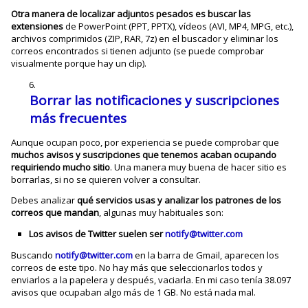
Otra manera de localizar adjuntos pesados es buscar las
extensiones
de PowerPoint (PPT, PPTX), vídeos (AVI, MP4, MPG, etc.),
archivos comprimidos (ZIP, RAR, 7z) en el buscador y eliminar los
correos encontrados si tienen adjunto (se puede comprobar
visualmente porque hay un clip).
Borrar las notificaciones y suscripciones
más frecuentes
Aunque ocupan poco, por experiencia se puede comprobar que
muchos avisos y suscripciones que tenemos acaban ocupando
requiriendo mucho sitio
. Una manera muy buena de hacer sitio es
borrarlas, si no se quieren volver a consultar.
Debes analizar
qué servicios usas y analizar los patrones de los
correos que mandan
, algunas muy habituales son:
Los avisos de Twitter suelen ser
notify@twitter.com
Buscando
notify@twitter.com
en la barra de Gmail, aparecen los
correos de este tipo. No hay más que seleccionarlos todos y
enviarlos a la papelera y después, vaciarla. En mi caso tenía 38.097
avisos que ocupaban algo más de 1 GB. No está nada mal.