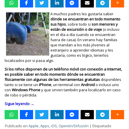
A muchos padres les gustaría saber
dónde se encuentran en todo momento
sus hijos
, sobre todo si
son menores y
están de excursión o de viaje
(o incluso
en el día a día cuando se encuentran
fuera de casa). En verano hay familias
que mandan a los más jóvenes al
extranjero a aprender idiomas y les
gustaría, como es lógico, tenerlos
localizados por si pasa algo.
Si los niños disponen de un teléfono móvil con conexión a Internet,
es posible saber en todo momento dónde se encuentran
físicamente con algunas de las herramientas gratuitas
disponibles
tanto si se tiene un
iPhone
, un terminal con
Android
o incluso uno
con
Windows Phone
y que sirven también para localizarlo en caso
de robo o pérdida.
Sigue leyendo
→
Publicado en
Apple
,
Apps
,
iOS
,
Opinión/Difusión
|
Etiquetado