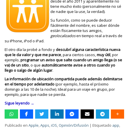
desde el año 2011 y aparentemente no
tiene mucho éxito (personalmente no sé
de nadie que la use, la verdad).
Su función, como se puede deducir
fácilmente del nombre, es saber dónde
están físicamente tus amigos,
geolocalizados
en tiempo real a través de
su iPhone, iPod o iPad.
El otro día la probé a fondo y
descubrí alguna característica nueva
que le da valor y que me parece
, para ciertos casos,
muy útil
, por
ejemplo,
programar un aviso que salte cuando un amigo llega (o se
va) de un sitio
, o que
automáticamente avise a otros cuando yo
llego o salgo de algún lugar
.
La información de ubicación compartida puede además delimitarse
en el tiempo por adelantado
(por ejemplo, hasta el próximo
domingo a las 10 de la noche). Ideal para un viaje en grupo, por
ejemplo, para que nadie se pierda.
Sigue leyendo
→
Publicado en
Apple
,
Apps
,
iOS
,
Opinión/Difusión
|
Etiquetado
app
,