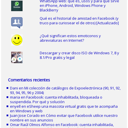
WhatsApp web: qué es, usos y para qué sirve
en iPhone, Android, Windows Phone y
BlackBerry
Qué es el historial de amistad en Facebook (y
truco para curiosear el de otros) [Actualizado]
¿Qué significan estos emoticonos y
abreviaturas en Internet?
Descargar y crear disco ISO de Windows 7, 8 y
8.1/Pro gratis y legal
Comentarios recientes
Dani
en
Mi colección de catálogos de Expoelectrónica (90, 91, 92,
93, 94, 95, 96 y 2004)
maria
en
Facebook: cuenta inhabilitada, bloqueada o
suspendida. Por qué y solución
enyell
en
eSheep una mascota virtual gratis que te acompaña
en Windows y web
Juan Jose Corado
en
Cómo evitar que Facebook utilice nuestro
nombre en sus anuncios
Omar Raúl Olmos Alfonso
en
Facebook: cuenta inhabilitada,