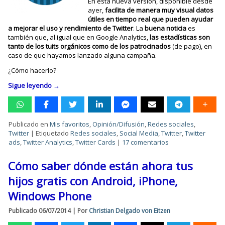
En esta nueva versión, disponible desde
ayer,
facilita de manera muy visual datos
útiles en tiempo real que pueden ayudar
a mejorar el uso y rendimiento de Twitter
. La
buena noticia
es
también que, al igual que en Google Analytics,
las estadísticas son
tanto de los tuits orgánicos como de los patrocinados
(de pago), en
caso de que hayamos lanzado alguna campaña.
¿Cómo hacerlo?
Sigue leyendo
→
Publicado en
Mis favoritos
,
Opinión/Difusión
,
Redes sociales
,
Twitter
|
Etiquetado
Redes sociales
,
Social Media
,
Twitter
,
Twitter
ads
,
Twitter Analytics
,
Twitter Cards
|
17 comentarios
Cómo saber dónde están ahora tus
hijos gratis con Android, iPhone,
Windows Phone
Publicado
06/07/2014
|
Por
Christian Delgado von Eitzen