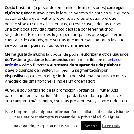
Costó
bastante (a pesar de tener miles de impresiones)
conseguir
algún seguidor nuevo
, pero la lectura positiva de esto es que queda
bastante claro que Twitter propone, pero es el usuario el que
decide si seguir o no a la cuenta (y, en este caso, además de ser
una con poca actividad, tampoco destaca por tener muchos
seguidores). Por tanto, es lógico pensar que los que sigan, serán
cuentas «de calidad», que son las que interesan, no como las que
se «compran» pues son
zombies
normalmente.
Me ha gustado mucho
la opción de poder
autorizar a otros usuarios
de Twitter a gestionar los anuncios
como describía en el
anterior
artículo
y cómo funciona
el sistema de sugerencias de palabras
clave o cuentas de Twitter
. También la
segmentación por
dispositivos
, pudiendo elegir incluso por sistema operativo o marca
y modelo del smartphone (si no es un ordenador).
Aunque soy partidario de la promoción «orgánica», Twitter Ads
parece una buena opción. Ahora quedaría sin duda poder hacer
una campaña más tiempo, con más presupuesto y, sobre todo, con
objetivos claros.
Este blog recopila alguna información estadística de cada visitante
¿Qué opinas de estos datos? ¿Iniciarías una campaña? ¿Quieres
para mejorar siempre respetando la privacidad. Si sigues
probar en Estados Unidos?
navegando, es que aceptas su uso.
Leer más
Aceptar