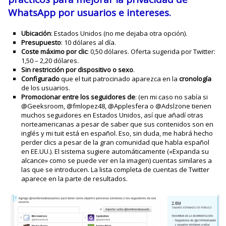
WhatsApp
por usuarios e intereses.
Ubicación
: Estados Unidos (no me dejaba otra opción).
Presupuesto
: 10 dólares al día.
Coste máximo por clic
: 0,50 dólares. Oferta sugerida por Twitter:
1,50 – 2,20 dólares.
Sin restricción por dispositivo o sexo
.
Configurado
que el tuit patrocinado aparezca en la
cronología
de los usuarios.
Promocionar entre los seguidores de
: (en mi caso no sabía si
@Geeksroom, @fmlopez48, @Applesfera o @Adslzone tienen
muchos seguidores en Estados Unidos, así que añadí otras
norteamericanas a pesar de saber que sus contenidos son en
inglés y mi tuit está en español. Eso, sin duda, me habrá hecho
perder clics a pesar de la gran comunidad que habla español
en EE.UU.). El sistema sugiere automáticamente («Expanda su
alcance» como se puede ver en la imagen) cuentas similares a
las que se introducen. La lista completa de cuentas de Twitter
aparece en la parte de resultados.