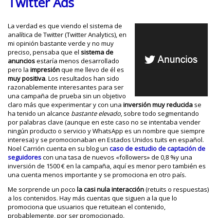
Twitter Ads
La verdad es que viendo el sistema de
analítica de Twitter (Twitter Analytics), en
mi opinión bastante verde y no muy
preciso, pensaba que el
sistema de
anuncios
estaría menos desarrollado
pero la
impresión
que me llevo de él es
muy positiva
. Los resultados han sido
razonablemente interesantes para ser
una campaña de prueba sin un objetivo
claro más que experimentar y con una
inversión muy reducida
se
ha tenido un alcance
bastante elevado
, sobre todo segmentando
por palabras clave (aunque en este caso no se intentaba vender
ningún producto o servicio y WhatsApp es un nombre que siempre
interesa) y se promocionaban en Estados Unidos tuits en español.
Noel Carrión cuenta en su blog un
caso de estudio de captación de
seguidores
con una tasa de nuevos «followers» de 0,8 %y una
inversión de 1500 € en la campaña, aquí es menor pero también es
una cuenta menos importante y se promociona en otro país.
Me sorprende un poco
la casi nula interacción
(retuits o respuestas)
a los contenidos. Hay más cuentas que siguen a la que lo
promociona que usuarios que retuitean el contenido,
probablemente, por ser promocionado.