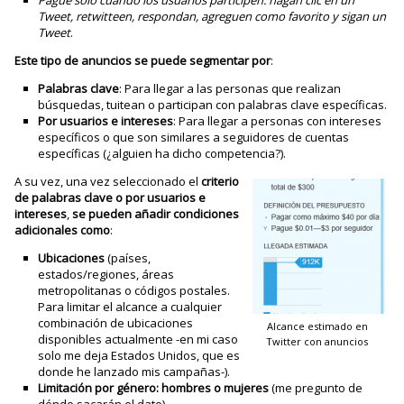
Tweet, retwitteen, respondan, agreguen como favorito y sigan un
Tweet
.
Este tipo de anuncios se puede segmentar por
:
Palabras clave
: Para llegar a las personas que realizan
búsquedas, tuitean o participan con palabras clave específicas.
Por usuarios e intereses
: Para llegar a personas con intereses
específicos o que son similares a seguidores de cuentas
específicas (¿alguien ha dicho competencia?).
A su vez, una vez seleccionado el
criterio
de palabras clave o por usuarios e
intereses
,
se pueden añadir condiciones
adicionales como
:
Ubicaciones
(países,
estados/regiones, áreas
metropolitanas o códigos postales.
Para limitar el alcance a cualquier
combinación de ubicaciones
Alcance estimado en
disponibles actualmente -en mi caso
Twitter con anuncios
solo me deja Estados Unidos, que es
donde he lanzado mis campañas-).
Limitación por género
: hombres o mujeres
(me pregunto de
dónde sacarán el dato).