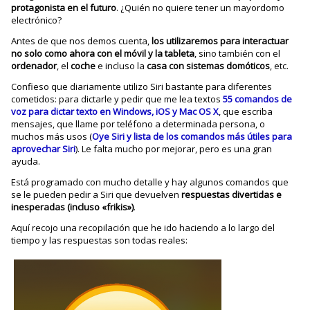
protagonista en el futuro
. ¿Quién no quiere tener un mayordomo
electrónico?
Antes de que nos demos cuenta,
los utilizaremos para interactuar
no solo como ahora con el móvil y la tableta
, sino también con el
ordenador
, el
coche
e incluso la
casa con sistemas domóticos
, etc.
Confieso que diariamente utilizo Siri bastante para diferentes
cometidos: para dictarle y pedir que me lea textos
55 comandos de
voz para dictar texto en Windows, iOS y Mac OS X
, que escriba
mensajes, que llame por teléfono a determinada persona, o
muchos más usos (
Oye Siri y lista de los comandos más útiles para
aprovechar Siri
). Le falta mucho por mejorar, pero es una gran
ayuda.
Está programado con mucho detalle y hay algunos comandos que
se le pueden pedir a Siri que devuelven
respuestas divertidas e
inesperadas (incluso «frikis»)
.
Aquí recojo una recopilación que he ido haciendo a lo largo del
tiempo y las respuestas son todas reales: