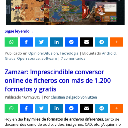
Sigue leyendo
→
Publicado en
Opinión/Difusión
,
Tecnología
|
Etiquetado
Android
,
Gratis
,
Open source
,
software
|
7 comentarios
Zamzar: Imprescindible conversor
online de ficheros con más de 1.200
formatos y gratis
Publicado
16/11/2015
|
Por
Christian Delgado von Eitzen
Hoy en día
hay miles de formatos de archivos diferentes
, tanto de
documentos como de audio, vídeo, imágenes, CAD, etc. ¿A quién no