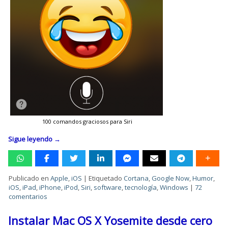
100 comandos graciosos para Siri
Sigue leyendo
→
Publicado en
Apple
,
iOS
|
Etiquetado
Cortana
,
Google Now
,
Humor
,
iOS
,
iPad
,
iPhone
,
iPod
,
Siri
,
software
,
tecnología
,
Windows
|
72
comentarios
Instalar Mac OS X Yosemite desde cero