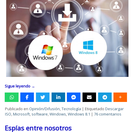
Sigue leyendo
→
Publicado en
Opinión/Difusión
,
Tecnología
|
Etiquetado
Descargar
ISO
,
Microsoft
,
software
,
Windows
,
Windows 8.1
|
76 comentarios
Espías entre nosotros