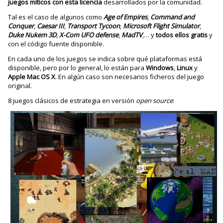
juegos míticos con esta licencia
desarrollados por la comunidad.
Tal es el caso de algunos como
Age of Empires
,
Command and
Conquer
,
Caesar III
,
Transport Tycoon
,
Microsoft Flight Simulator
,
Duke Nukem 3D
,
X-Com UFO defense
,
MadTV
,… y
todos ellos gratis
y
con el código fuente disponible.
En cada uno de los juegos se indica sobre qué plataformas está
disponible, pero por lo general, lo están para
Windows
,
Linux
y
Apple Mac
OS X
. En algún caso son necesarios ficheros del juego
original.
8 juegos clásicos de estrategia en versión
open source
: