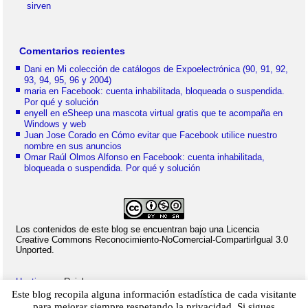
Comentarios recientes
Dani
en
Mi colección de catálogos de Expoelectrónica (90, 91, 92,
93, 94, 95, 96 y 2004)
maria
en
Facebook: cuenta inhabilitada, bloqueada o suspendida.
Por qué y solución
enyell
en
eSheep una mascota virtual gratis que te acompaña en
Windows y web
Juan Jose Corado
en
Cómo evitar que Facebook utilice nuestro
nombre en sus anuncios
Omar Raúl Olmos Alfonso
en
Facebook: cuenta inhabilitada,
bloqueada o suspendida. Por qué y solución
Los contenidos de este blog se encuentran bajo una Licencia
Creative Commons Reconocimiento-NoComercial-CompartirIgual 3.0
Unported.
Hosting
por Raiola.
Este blog recopila alguna información estadística de cada visitante
para mejorar siempre respetando la privacidad. Si sigues
2023 - Christian Delgado von Eitzen
|
Inicio
|
Contacto
|
Mapa web
|
Aviso legal
|