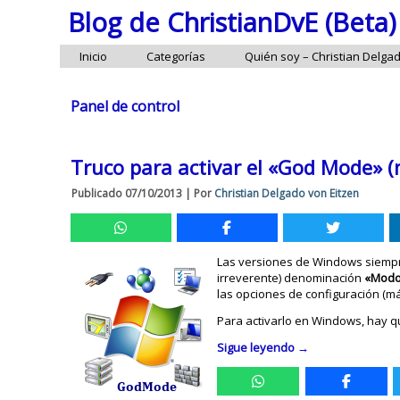
Blog de ChristianDvE (Beta)
Inicio
Categorías
Quién soy – Christian Delga
Panel de control
Truco para activar el «God Mode» (
Publicado
07/10/2013
|
Por
Christian Delgado von Eitzen
Las versiones de Windows siempre
irreverente) denominación
«Modo
las opciones de configuración (m
Para activarlo en Windows, hay qu
Sigue leyendo
→