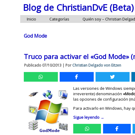
Blog de ChristianDvE (Beta)
Inicio
Categorías
Quién soy – Christian Delga
God Mode
Truco para activar el «God Mode» (
Publicado
07/10/2013
|
Por
Christian Delgado von Eitzen
Las versiones de Windows siempre
irreverente) denominación
«Modo
las opciones de configuración (m
Para activarlo en Windows, hay qu
Sigue leyendo
→